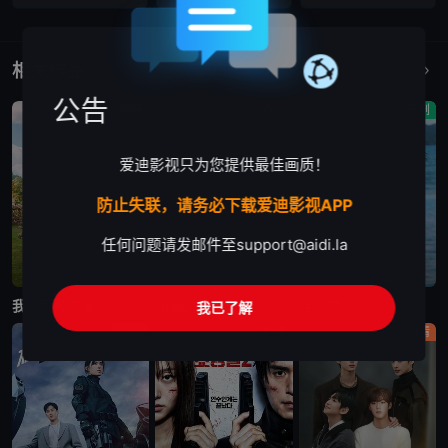
相关作品
更多
公告
剧情
剧情
喜剧
爱迪影视只为您提供最佳画质！
防止失联，请务必下载爱迪影视APP
任何问题请发邮件至
support@aidi.la
已完结
更新至第11集
更新至第8集
我的荒糖恋爱
婚姻之后
给你梦想
我已了解
剧情
剧情
剧情