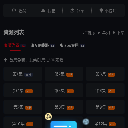




收藏
报错
分享
小技巧
资源列表
排序
单列
下集



蓝光四
VIP线路
app专用



12
12
12
首集免费，其余剧集需VIP观看
第1集
第2集
第3集
首免
VIP
VIP
第4集
第5集
第6集
VIP
VIP
VIP
第7集
第8集
第9集
VIP
VIP
VIP
第10集
第11集
第12集
VIP
VIP
VIP