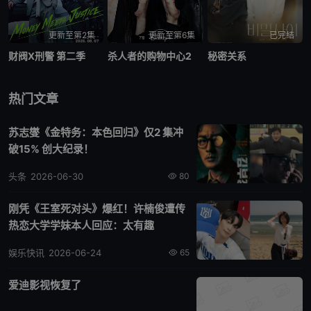
更新至第2集
更新至第6集
已完结
财阀X刑警 第二季
杀人者的购物中心2
秘密关系
热门文章
苏志燮《金特务：本色回归》仅2 集冲
破15% 创大纪录！
头条
2026-06-30
80
刚凭《王室死对头》爆红！许楠俊遭传
热恋大学学妹本人回应：太有趣
娱乐快讯
2026-06-24
65
爱迪影视恢复了