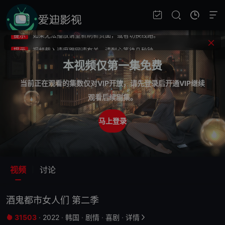
提示
不要轻易相信视频中的广告，谨防上当受骗!
提示
如果无法播放请重新刷新页面，或者切换线路。
提示
视频载入速度跟网速有关，请耐心等待几秒钟。
提示
不要轻易相信视频中的广告，谨防上当受骗!
本视频仅第一集免费
当前正在观看的集数仅对VIP开放，请先登录后开通VIP继续
观看后续剧集。
马上登录
视频
讨论
酒鬼都市女人们 第二季
31503
·
2022
·
韩国
·
剧情
·
喜剧
·
详情

