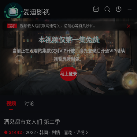
提示
不要轻易相信视频中的广告，谨防上当受骗!
提示
如果无法播放请重新刷新页面，或者切换线路。
提示
视频载入速度跟网速有关，请耐心等待几秒钟。
提示
不要轻易相信视频中的广告，谨防上当受骗!
本视频仅第一集免费
当前正在观看的集数仅对VIP开放，请先登录后开通VIP继续
观看后续剧集。
马上登录
视频
讨论
酒鬼都市女人们 第二季
31442
·
2022
·
韩国
·
剧情
·
喜剧
·
详情

