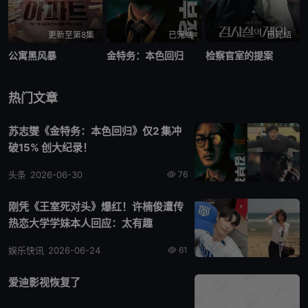
更新至第8集
已完结
已完结
公寓黑风暴
金特务：本色回归
检察官室的提案
热门文章
苏志燮《金特务：本色回归》仅2 集冲
破15% 创大纪录！
头条
2026-06-30
76
刚凭《王室死对头》爆红！许楠俊遭传
热恋大学学妹本人回应：太有趣
娱乐快讯
2026-06-24
61
爱迪影视恢复了