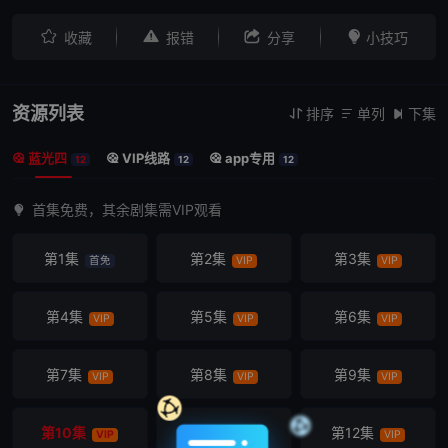




收藏
报错
分享
小技巧
资源列表
排序
单列
下集



蓝光四
VIP线路
app专用



12
12
12
首集免费，其余剧集需VIP观看
第1集
第2集
第3集
首免
VIP
VIP
第4集
第5集
第6集
VIP
VIP
VIP
第7集
第8集
第9集
VIP
VIP
VIP
第10集
第11集
第12集
VIP
VIP
VIP