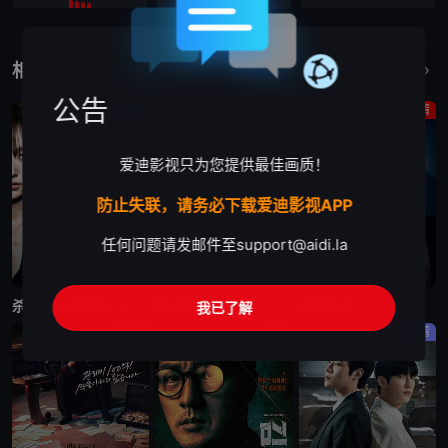
相关作品
更多
公告
剧情
剧情
剧情
爱迪影视只为您提供最佳画质！
防止失联，请务必下载爱迪影视APP
任何问题请发邮件至
support@aidi.la
更新至第6集
已完结
更新至第10集
杀人者的购物中心2
秘密关系
婚姻之后
我已了解
剧情
剧情
剧情