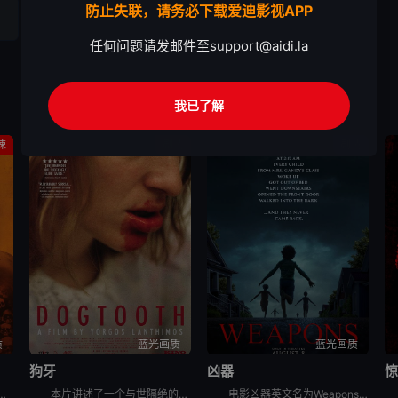
防止失联，请务必下载爱迪影视APP
任何问题请发邮件至
support@aidi.la
我已了解
悚
剧情
剧情
质
蓝光画质
蓝光画质
狗牙
凶器
惊
讲述了：末日丧钟再度敲响，带领观众直视人性毁灭的炼狱，感染者的威胁和幸存人类的邪恶。
本片讲述了一个与世隔绝的奇怪家庭。家庭成员由一对父母和大儿子、两个女儿组成，一家五口终日生活在一座隐秘的大宅子里。三个孩子自小被父亲隔离于此，他们不能接触除父母外的人，对高墙之外的世界几乎一无所知
电影凶器英文名为Weapons，讲述了：同一个晚上的同一个时间，同一个班级里的所有小孩，都神秘地失踪了，除了一个小孩。整个小镇都开始怀疑，究竟是谁或背后有什么原因，导致这些小孩都不见了？