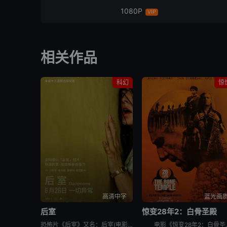
1080P
VIP
相关作品
科幻
惊
高清中字
蓝光画
后室
惊变28年2：白骨圣殿
恐怖片《后室》又名：后室(电影版),边缘空间：电影,嚇房(港),嚇房(戏院独家加长版),Backrooms: Everything Must Go Edition w,Bonus Footage,Ba
电影《惊变28年2：白骨圣殿》