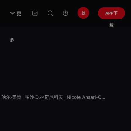

APP下
更
载
多
,
哈尔·奥赞
,
帕沙·D.林奇尼科夫
,
Nicole Ansari-Cox
,
阿莱克斯