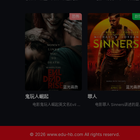
恐怖
剧
蓝光画质
蓝光画
鬼玩人崛起
罪人
电影鬼玩人崛起英文名Evil Dead Rise，讲述了：一对感情疏离的姐妹终于重聚，姐姐艾莉（阿丽莎·萨瑟兰 Alyssa Sutherland 饰）意外被恶魔附体，妹妹贝丝（莉莉·沙利文 Li
电影罪人 Sinners讲述的是：双胞胎兄弟（迈克
© 2026
www.edu-hb.com
All rights reservd.