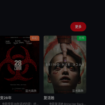
更多
科幻
恐怖
蓝光画质
蓝光画质
变28年
复活她
电影惊变28年讲述的是：经历病毒浩劫的幸存者们在远离城市的地方建立了新的聚集区，平静的生活却在28年后被再次打破。更加致命的病毒变异，日渐扭曲的人性与欲望，人类的命运将会何去何从？影片为《惊变28
电影复活她 Bring Her Back讲述的是：一对兄妹在他们新寄养母亲的偏远住所中，发现了一个可怕的仪式。