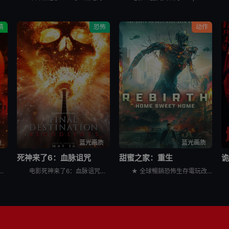
情
恐怖
动作
质
蓝光画质
蓝光画质
死神来了6：血脉诅咒
甜蜜之家：重生
尔·B·乔丹 Michael B. Jordan 饰）试图摆脱不愉快的过往，回到家乡想重新开始，但却发现更为恐怖的邪恶势力正等待着他们的回归……
电影死神来了6：血脉诅咒讲述了，大学生史蒂芬妮（凯特琳·桑塔·胡安娜 Kaitlyn Santa Juana 饰）饱受反复出现的暴力恶梦所困扰，于是决定回到家乡，寻找唯一可能打破这个循环的人，并拯
★ 全球暢銷恐怖生存電玩改編首搬大銀幕！ &nbsp; &nbsp; &nbsp; &nbsp; &nbsp; &nbsp; &nbsp; &nbsp; &nbsp; &nbsp; &nbsp;