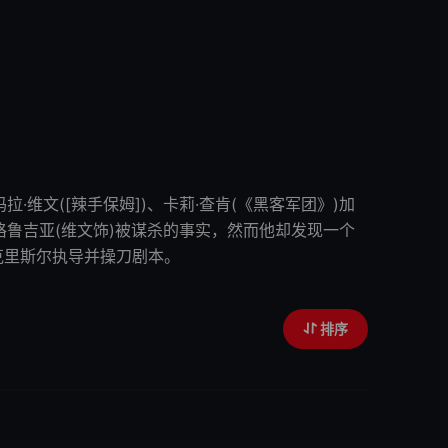
拉·维文([辣手保姆])、卡莉·查肯(《黑客军团》)加
记未婚妻格鲁吉亚(维文饰)被谋杀的事实，然而他却发现一个
克里斯尔执导并操刀剧本。
排序