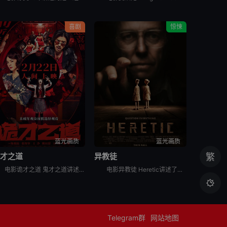
喜剧
惊悚
蓝光画质
蓝光画质
诡才之道
异教徒
繁
电影诡才之道 鬼才之道讲述的是：所有人都只关心闹鬼吓不吓人，却没人关心鬼闹得累不累。在著名闹鬼圣地“旺来温泉大饭店”414号房里，过气女鬼天后「凯萨琳」（张榕容 饰）和三流阴间经纪人「Makoto
电影异教徒 Heretic讲述了两名女传教士被引诱到一个古怪危险的男人家里，试图改变他的信仰，开启了一场猫捉老鼠的游戏。

Telegram群
网站地图