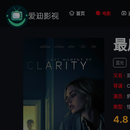
首页
电影
最
蓝光
又名 :
导演 :
C
演员 :
类型 :
4.8
很差
较