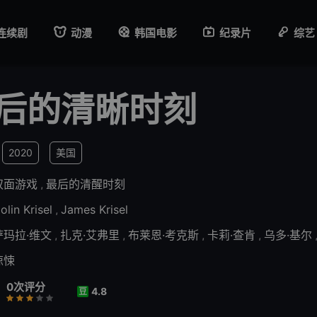
连续剧
动漫
韩国电影
纪录片
综艺
后的清晰时刻
2020
美国
双面游戏
,
最后的清醒时刻
olin Krisel
,
James Krisel
萨玛拉·维文
,
扎克·艾弗里
,
布莱恩·考克斯
,
卡莉·查肯
,
乌多·基尔
惊悚
0次评分
4.8
豆
差
还行
推荐
力荐