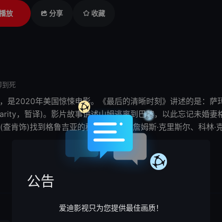
播放
分享
收藏
聊到死
arity，是2020年美国惊悚电影。《
最后的清晰时刻
》讲述的是：萨玛
nt of Clarity，暂译)。影片故事讲述山姆逃离到巴黎，以此忘
(查肯饰)找到格鲁吉亚的
秘密
。该片由詹姆斯·克里斯尔、科林·
公告
爱迪影视只为您提供最佳画质！