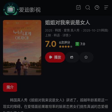
姐姐对我来说是女人
2025
·
韩国
·
爱情 真人秀
·
2025-10-27(韩国)
上映
·
韩语
·
详情
7.0
0次评分
7.0
豆
很差
较差
还行
推荐
力荐
播放
简介
韩国真人秀《
姐姐对我来说是女人
》讲述了，超越年龄差距这一
现实的障碍，在爱情面前果敢坦率的姐弟恋男女们挑性真诚的恋爱细