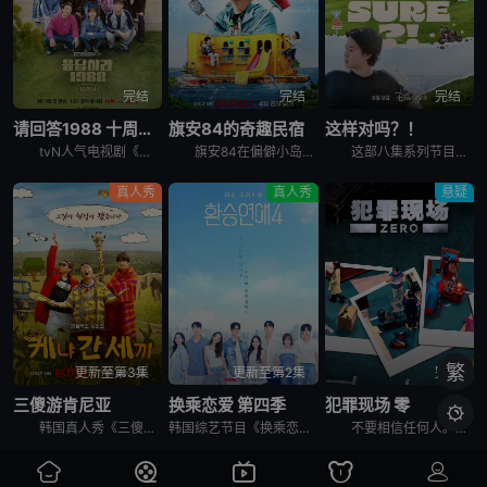
完结
完结
完结
请回答1988 十周年MT
旗安84的奇趣民宿
这样对吗？！
tvN人气电视剧《请回答1988》主演们为迎接10周年而出发的两天一夜旅行，大家聚在一起按照电视剧的主题，穿搭了符合1988年的时代发型和服装风格。
旗安84在偏僻小岛上开设让人逃离烦嚣的另类民宿，由防弹少年团Jin和池艺恩带领客人进行有趣的冒险，过程中也少不了各种爆笑的突发状况。
这部八集系列节目拍摄于2023年，在朴智旻和田柾国入伍韩国军队之前，它记录了两人前往三个标志性全球目的地的旅行：美国纽约州、韩国济州岛和日本札幌。 &nbsp; &nbsp; &nbsp; &nb
真人秀
真人秀
悬疑
繁
更新至第3集
更新至第2集
完结
三傻游肯尼亚
换乘恋爱 第四季
犯罪现场 零

韩国真人秀《三傻游肯尼亚》讲述了：李寿根、殷志源和曹圭贤在肯尼亚重聚，开启一段意想不到的旅行冒险之旅。在令人叹为观止的非洲荒野背景下，展现他们标志性的机智幽默、轻松打趣和深厚友谊。
韩国综艺节目《换乘恋爱 第四季》。
不要相信任何人。任何人都有可能成为犯人。在6名玩家之间展开的异想天开的推理战争。超越韩国，将迎来吸引全球观众的传奇角色扮演推理综艺的新篇章。