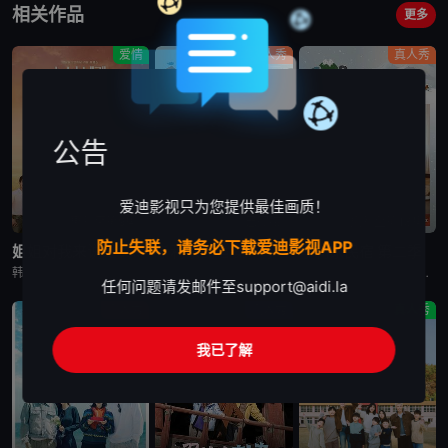
相关作品
更多
爱情
真人秀
真人秀
公告
爱迪影视只为您提供最佳画质！
更新至第9集
已完结
更新至第13集
防止失联，请务必下载爱迪影视APP
姐姐对我来说是女人2
孝利家民宿 第一季
孝利家民宿 第二季
韩国综艺节目《姐姐对我来说是女人2》又名：Noona is a Woman to Me 2，讲述了：节目旨在开掘为了事业而度过激烈的时间还没有找到爱情的女性和在爱情面前相信年龄只是数字的男性之间的罗曼
韩国综艺节目《孝利家民宿 第一季》又名：孝利家的民宿,Hyori&#39;s Homestay,효리네민박，讲述了：《孝利家民宿》为韩国JTBC的综艺节目，由李孝利主持，节目背景为李孝利与丈夫李尚顺音
韩国综艺节目《孝利家民宿 第二季》又名：효리네 민박2，讲述了：《孝利家民宿 第二季》继续讲述李尚顺、李孝利夫妇在自家民宿接待客人的故事，本季将展现冬季济州岛的美景，而民宿新职员林允儿和短期兼职生朴宝
任何问题请发邮件至
support@aidi.la
真人秀
真人秀
真人秀
我已了解