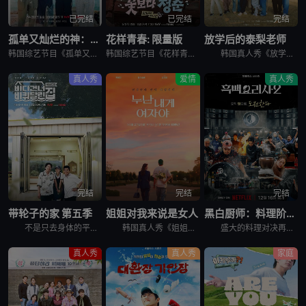
已完结
已完结
完结
孤单又灿烂的神：鬼怪十周年特辑
花样青春: 限量版
放学后的泰梨老师
韩国综艺节目《孤单又灿烂的神：鬼怪十周年特辑》又名：鬼怪十周年特别篇,鬼怪十周年之旅(台),도깨비 10주년，讲述了：为纪念开播十周年，剧中主演睽违多年再度聚首，展开特別旅行，重访经典场景、回顾难忘台
韩国综艺节目《花样青春: 限量版》的妙趣在于突发旅行。突然告诉出演者去旅行的日程，出演者带着制作组原封不动地给的每人10万韩元经费，于2026年2月24日通过频道十五夜直播被绑架到旅行地。出演人员是郑
韩国真人秀《放学后的泰梨老师》讲述的，是金泰梨成为某乡村小学的戏剧班老师，给学生们上戏剧课的节目。 成为充满热情的演技老师金泰梨和可爱学生们展开的特别旅程，将为观众带来纯真的笑容和感动。
真人秀
爱情
真人秀
完结
完结
完结
带轮子的家 第五季
姐姐对我来说是女人
黑白厨师：料理阶级战争 第二季
不是只去身体的平凡旅行， &nbsp; &nbsp; &nbsp; &nbsp; &nbsp; &nbsp; &nbsp; &nbsp; &nbsp; &nbsp; &nbsp; &nbsp; &
韩国真人秀《姐姐对我来说是女人》讲述了，超越年龄差距这一现实的障碍，在爱情面前果敢坦率的姐弟恋男女们挑性真诚的恋爱细胞再生真人秀。
盛大的料理对决再度展开，新一批“黑汤匙”厨师迎战实力坚强的“白汤匙”主厨。谁能在火热竞赛中脱颖而出？谁会黯然退场？
真人秀
真人秀
家庭