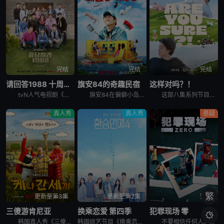
完结
完结
完结
请回答1988 十周年MT
旗安84的奇趣民宿
这样对吗？！
tvN人气电视剧《请回答1988》主演们为迎接10周年而出发的两天一夜旅行，大家聚在一起按照电视剧的主题，穿搭了符合1988年的时代发型和服装风格。
旗安84在偏僻小岛上开设让人逃离烦嚣的另类民宿，由防弹少年团Jin和池艺恩带领客人进行有趣的冒险，过程中也少不了各种爆笑的突发状况。
这部八集系列节目拍摄于2023年，在朴智旻和田柾国入伍韩国军队之前，它记录了两人前往三个标志性全球目的地的旅行：美国纽约州、韩国济州岛和日本札幌。 &nbsp; &nbsp; &nbsp; &nb
真人秀
真人秀
悬疑
繁
更新至第3集
更新至第2集
完结
三傻游肯尼亚
换乘恋爱 第四季
犯罪现场 零

韩国真人秀《三傻游肯尼亚》讲述了：李寿根、殷志源和曹圭贤在肯尼亚重聚，开启一段意想不到的旅行冒险之旅。在令人叹为观止的非洲荒野背景下，展现他们标志性的机智幽默、轻松打趣和深厚友谊。
韩国综艺节目《换乘恋爱 第四季》。
不要相信任何人。任何人都有可能成为犯人。在6名玩家之间展开的异想天开的推理战争。超越韩国，将迎来吸引全球观众的传奇角色扮演推理综艺的新篇章。