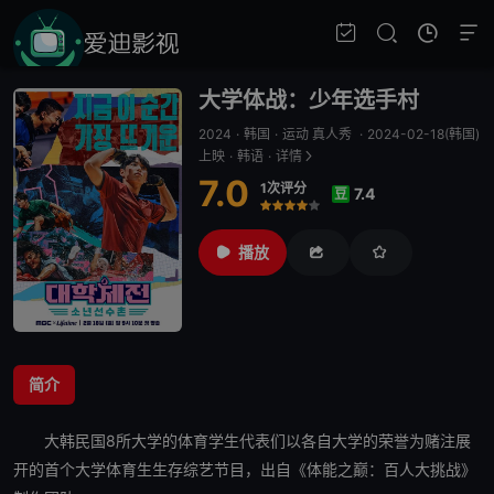
大学体战：少年选手村
2024
·
韩国
·
运动 真人秀
·
2024-02-18(韩国)
上映
·
韩语
·
详情
7.0
1次评分
7.4
豆
很差
较差
还行
推荐
力荐
播放
简介
大韩民国8所大学的体育学生代表们以各自大学的荣誉为赌注展
开的首个大学体育生生存综艺节目，出自《
体能之巅：百人大挑战
》