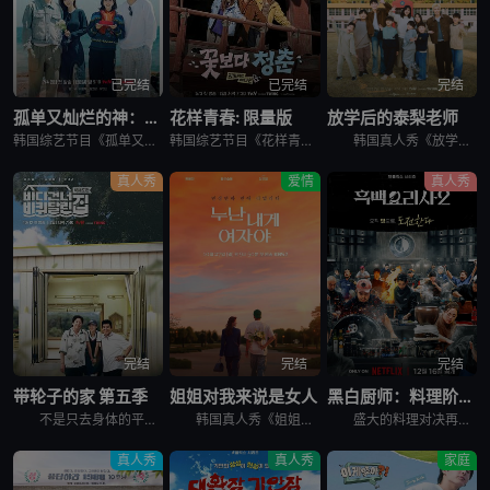
已完结
已完结
完结
孤单又灿烂的神：鬼怪十周年特辑
花样青春: 限量版
放学后的泰梨老师
韩国综艺节目《孤单又灿烂的神：鬼怪十周年特辑》又名：鬼怪十周年特别篇,鬼怪十周年之旅(台),도깨비 10주년，讲述了：为纪念开播十周年，剧中主演睽违多年再度聚首，展开特別旅行，重访经典场景、回顾难忘台
韩国综艺节目《花样青春: 限量版》的妙趣在于突发旅行。突然告诉出演者去旅行的日程，出演者带着制作组原封不动地给的每人10万韩元经费，于2026年2月24日通过频道十五夜直播被绑架到旅行地。出演人员是郑
韩国真人秀《放学后的泰梨老师》讲述的，是金泰梨成为某乡村小学的戏剧班老师，给学生们上戏剧课的节目。 成为充满热情的演技老师金泰梨和可爱学生们展开的特别旅程，将为观众带来纯真的笑容和感动。
真人秀
爱情
真人秀
完结
完结
完结
带轮子的家 第五季
姐姐对我来说是女人
黑白厨师：料理阶级战争 第二季
不是只去身体的平凡旅行， &nbsp; &nbsp; &nbsp; &nbsp; &nbsp; &nbsp; &nbsp; &nbsp; &nbsp; &nbsp; &nbsp; &nbsp; &
韩国真人秀《姐姐对我来说是女人》讲述了，超越年龄差距这一现实的障碍，在爱情面前果敢坦率的姐弟恋男女们挑性真诚的恋爱细胞再生真人秀。
盛大的料理对决再度展开，新一批“黑汤匙”厨师迎战实力坚强的“白汤匙”主厨。谁能在火热竞赛中脱颖而出？谁会黯然退场？
真人秀
真人秀
家庭