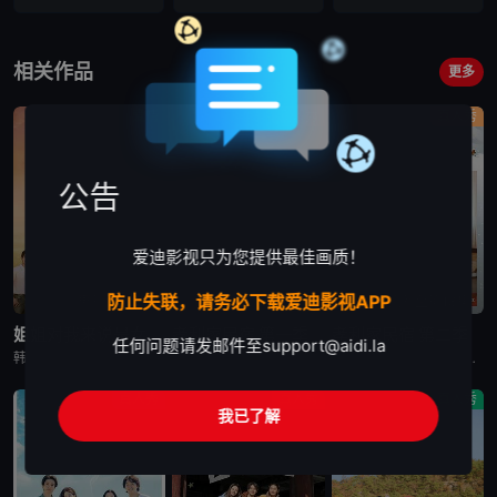
第16集
VIP
相关作品
更多
爱情
真人秀
真人秀
公告
爱迪影视只为您提供最佳画质！
防止失联，请务必下载爱迪影视APP
更新至第9集
已完结
更新至第13集
姐姐对我来说是女人2
孝利家民宿 第一季
孝利家民宿 第二季
任何问题请发邮件至
support@aidi.la
韩国综艺节目《姐姐对我来说是女人2》又名：Noona is a Woman to Me 2，讲述了：节目旨在开掘为了事业而度过激烈的时间还没有找到爱情的女性和在爱情面前相信年龄只是数字的男性之间的罗曼
韩国综艺节目《孝利家民宿 第一季》又名：孝利家的民宿,Hyori&#39;s Homestay,효리네민박，讲述了：《孝利家民宿》为韩国JTBC的综艺节目，由李孝利主持，节目背景为李孝利与丈夫李尚顺音
韩国综艺节目《孝利家民宿 第二季》又名：효리네 민박2，讲述了：《孝利家民宿 第二季》继续讲述李尚顺、李孝利夫妇在自家民宿接待客人的故事，本季将展现冬季济州岛的美景，而民宿新职员林允儿和短期兼职生朴宝
真人秀
真人秀
真人秀
我已了解