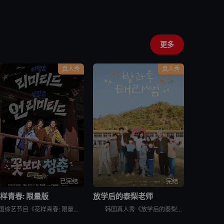
更多
真人秀
真人秀
已完结
完结
样青春: 限量版
放学后的泰梨老师
韩国综艺节目《花样青春: 限量版》的妙趣在于突发旅行。突然告诉出演者去旅行的日程，出演者带着制作组原封不动地给的每人10万韩元经费，于2026年2月24日通过频道十五夜直播被绑架到旅行地。出演人员是郑
韩国真人秀《放学后的泰梨老师》讲述的，是金泰梨成为某乡村小学的戏剧班老师，给学生们上戏剧课的节目。 成为充满热情的演技老师金泰梨和可爱学生们展开的特别旅程，将为观众带来纯真的笑容和感动。