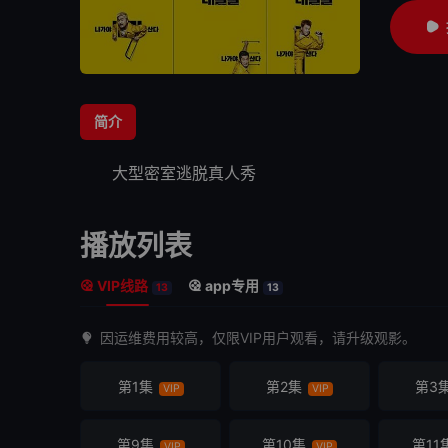
简介
大型密室
逃脱
真人秀
播放列表
VIP线路
app专用
13
13
因运维费用较高，仅限VIP用户观看，请升级观影。
第1集
第2集
第3
VIP
VIP
第9集
第10集
第11
VIP
VIP