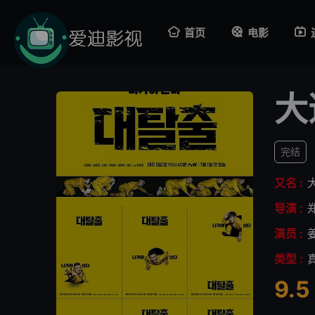
首页
电影
大
完结
又名 :
导演 :
演员 :
类型 :
9.5
很差
较差
还