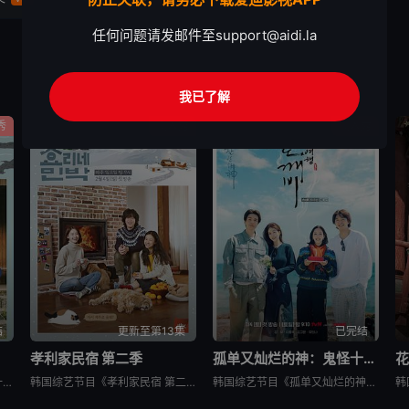
任何问题请发邮件至
support@aidi.la
我已了解
秀
真人秀
真人秀
结
更新至第13集
已完结
孝利家民宿 第二季
孤单又灿烂的神：鬼怪十周年特辑
花
韩国综艺节目《孝利家民宿 第一季》又名：孝利家的民宿,Hyori&#39;s Homestay,효리네민박，讲述了：《孝利家民宿》为韩国JTBC的综艺节目，由李孝利主持，节目背景为李孝利与丈夫李尚顺音
韩国综艺节目《孝利家民宿 第二季》又名：효리네 민박2，讲述了：《孝利家民宿 第二季》继续讲述李尚顺、李孝利夫妇在自家民宿接待客人的故事，本季将展现冬季济州岛的美景，而民宿新职员林允儿和短期兼职生朴宝
韩国综艺节目《孤单又灿烂的神：鬼怪十周年特辑》又名：鬼怪十周年特别篇,鬼怪十周年之旅(台),도깨비 10주년，讲述了：为纪念开播十周年，剧中主演睽违多年再度聚首，展开特別旅行，重访经典场景、回顾难忘台