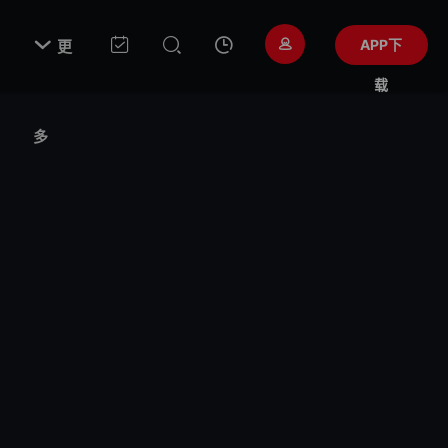

APP下
更
载
多