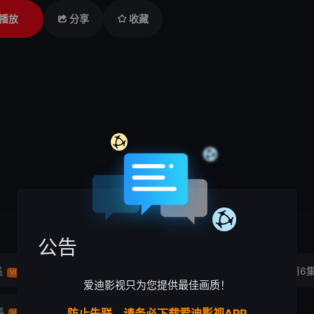
播放
分享
收藏
公告
集
第4集
第5集
第6
VIP
VIP
VIP
爱迪影视只为您提供最佳画质！
集
第12集
第13集
防止失联，请务必下载爱迪影视APP
VIP
VIP
VIP