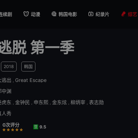
连续剧
动漫
韩国电影
纪录片
综艺
逃脱 第一季
2018
韩国
大逃出
,
Great Escape
郑中渊
姜虎东
,
金钟民
,
申东熙
,
金东炫
,
柳炳宰
,
表志勋
真人秀
0次评分
9.5
豆
行
推荐
力荐