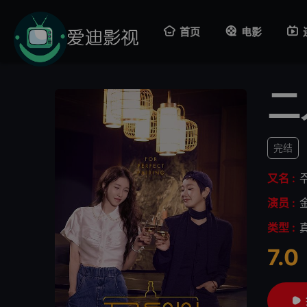
首页
电影
二
完结
又名 :
演员 :
类型 :
7.0
很差
较差
还