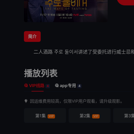
简介
二人酒路
주로 둘이서讲述了受委托进行威士忌
播放列表
VIP线路
app专用
4
4
因运维费用较高，仅限VIP用户观看，请升级观影。
第1集
第2集
第3
VIP
VIP