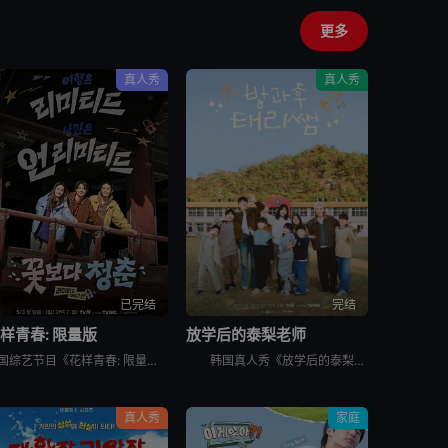
更多
真人秀
真人秀
已完结
完结
样青春: 限量版
放学后的泰梨老师
韩国综艺节目《花样青春: 限量版》的妙趣在于突发旅行。突然告诉出演者去旅行的日程，出演者带着制作组原封不动地给的每人10万韩元经费，于2026年2月24日通过频道十五夜直播被绑架到旅行地。出演人员是郑
韩国真人秀《放学后的泰梨老师》讲述的，是金泰梨成为某乡村小学的戏剧班老师，给学生们上戏剧课的节目。 成为充满热情的演技老师金泰梨和可爱学生们展开的特别旅程，将为观众带来纯真的笑容和感动。
真人秀
家庭