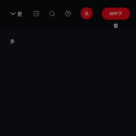

APP下
更
载
多