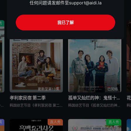
任何问题请发邮件至
support@aidi.la
我已了解
秀
真人秀
真人秀
结
更新至第13集
已完结
孝利家民宿 第二季
孤单又灿烂的神：鬼怪十周年特辑
花
韩国综艺节目《孝利家民宿 第一季》又名：孝利家的民宿,Hyori&#39;s Homestay,효리네민박，讲述了：《孝利家民宿》为韩国JTBC的综艺节目，由李孝利主持，节目背景为李孝利与丈夫李尚顺音
韩国综艺节目《孝利家民宿 第二季》又名：효리네 민박2，讲述了：《孝利家民宿 第二季》继续讲述李尚顺、李孝利夫妇在自家民宿接待客人的故事，本季将展现冬季济州岛的美景，而民宿新职员林允儿和短期兼职生朴宝
韩国综艺节目《孤单又灿烂的神：鬼怪十周年特辑》又名：鬼怪十周年特别篇,鬼怪十周年之旅(台),도깨비 10주년，讲述了：为纪念开播十周年，剧中主演睽违多年再度聚首，展开特別旅行，重访经典场景、回顾难忘台
情
真人秀
真人秀