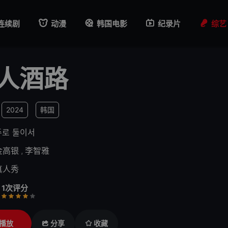
连续剧
动漫
韩国电影
纪录片
综艺
人酒路
2024
韩国
주로 둘이서
金高银
,
李智雅
真人秀
1次评分
行
推荐
力荐
播放
分享
收藏