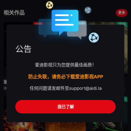
相关作品
更多
动画
动作
喜剧
公告
爱迪影视只为您提供最佳画质！
已完结
完结
完结
防止失联，请务必下载爱迪影视APP
瑞克和莫蒂 第四季
星球大战：摩尔-暗影之王
闹鬼酒店 第一季
任何问题请发邮件至
support@aidi.la
瑞克和莫蒂 第四季英文名为Rick and Morty Season 4，是2019美国科幻冒险动漫。Rick（瑞克）和Morty（莫蒂）讲述了地球C-137（S1-06之后转移到的时空N/A（可在S2-02Jerry寄托所中Rick填的表格中看到）之前的时空由于Rick的药水使除了Morty一家
动漫《星球大战：摩尔-暗影之王》设定在“克隆人战争”之后，帕尔帕廷皇帝的统治将要开始之时，摩尔计划在一颗未被帝国染指的星球重建他的犯罪组织，而他遇上了一个理想破灭的绝地学徒，或许正是他在复仇之路上
一位单亲妈妈带着两个小孩经营一间闹鬼的酒店，她的哥哥也是酒店里的鬼魂之一。
剧情
动作
Netflix
我已了解