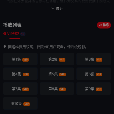
一同前往外太空并擅自参与任务后，他作为父亲的职责受到了前所未
有的挑战。
展开

播放列表
排序
VIP线路
10
因运维费用较高，仅限VIP用户观看，请升级观影。
第1集
第2集
第3集
VIP
VIP
VIP
第4集
第5集
第6集
VIP
VIP
VIP
第7集
第8集
第9集
VIP
VIP
VIP
第10集
VIP