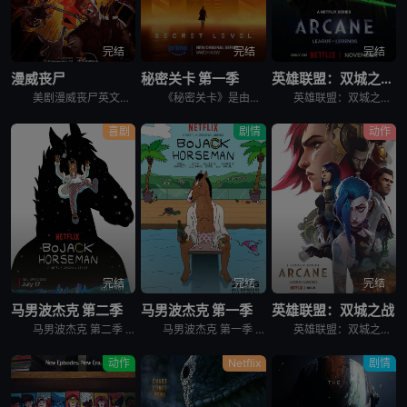
完结
完结
完结
漫威丧尸
秘密关卡 第一季
英雄联盟：双城之战 第二季
美剧漫威丧尸英文名为Marvel Zombies，讲述的是：丧尸病毒漫延，血腥与混乱笼罩。 &nbsp; &nbsp; &nbsp; &nbsp; &nbsp; &nbsp; &nbsp; &nb
《秘密关卡》是由《爱，死亡和机器人》的创作团队精心打造的动画选集系列，其故事灵感来源于世界各地的电子游戏，时间横跨过去、现在和未来。这个突破边界，向游戏和玩家以及驱策我们深入探索、发现秘密、向着未
英雄联盟：双城之战 第二季 Arcane Season 2是2024年剧情,动作,科幻,动画,奇幻,冒险剧集。黑暗梦魇，有增无减。务必认清，敌人的真面目……
喜剧
剧情
动作
完结
完结
完结
马男波杰克 第二季
马男波杰克 第一季
英雄联盟：双城之战
马男波杰克 第二季 BoJack Horseman Season 2的世界设定是普通人类和拟人化的动物共同生活在一起，除了外形，这些动物跟人类没什么不同。马男波杰克（威尔·阿奈特 Will Arn
马男波杰克 第一季 BoJack Horseman Season 1的世界设定是普通人类和拟人化的动物共同生活在一起，除了外形，这些动物跟人类没什么不同。马男波杰克（威尔·阿奈特 Will Arn
英雄联盟：双城之战 第一季 Arcane Season 1作为英雄联盟官方动画剧集，讲述的是在充满蒸汽朋克气息的乌托邦-皮尔特沃夫和由化学品驱动的地下城-祖安中，蔚和金克丝两姐妹，她们在一场激烈的
动作
Netflix
剧情