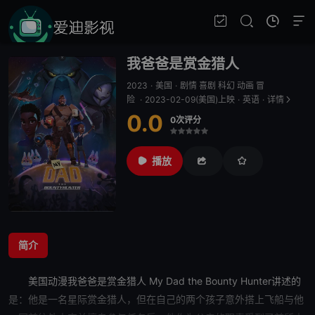
我爸爸是赏金猎人
2023
·
美国
·
剧情 喜剧 科幻 动画 冒
险
·
2023-02-09(美国)上映
·
英语
·
详情
0.0
0次评分
很差
较差
还行
推荐
力荐
播放
简介
美国动漫
我爸爸是赏金猎人
My Dad the Bounty Hunter讲述的
是：他是一名星际赏金猎人，但在自己的两个孩子意外搭上飞船与他