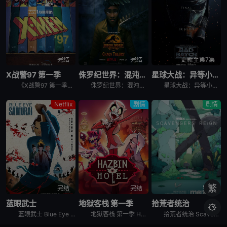
完结
完结
更新至第7集
X战警97 第一季
侏罗纪世界：混沌理论
星球大战：异等小队 第三季
《X战警97 第一季》是90年代X战警系列动画续集，万磁王领导X战警。在充满着仇恨和偏见的人类主宰的世界里，熟悉的X战警成员接连回归，全新角色即将加盟。
侏罗纪世界：混沌理论 Jurassic World: Chaos Theory是2024年美国动作,科幻,动画,家庭,冒险动漫。《侏罗纪世界：混沌理论》讲述的是：年轻的古生物学家达里厄斯·鲍曼在加
星球大战：异等小队 第三季 Star Wars: The Bad Batch Season 3是2024年剧情,动作,科幻,动画,奇幻,冒险剧集。《星球大战：异等小队 第三季》讲述的是：克隆人突击
Netflix
剧情
剧情
繁
完结
完结
完结
蓝眼武士
地狱客栈 第一季
拾荒者统治

蓝眼武士 Blue Eye Samurai又名碧眼武士是2023年美国剧情,动作,动画,冒险动画。《蓝眼武士》是一部鼓动人心且具有视觉震撼力的电影剧集，让观众沉浸在一个充满真人表演的生动成人动画世
地狱客栈 第一季 Hazbin Hotel Season 1是2024年美国剧情,喜剧,动画,恐怖,歌舞,犯罪,奇幻动漫。《地狱客栈 第一季》讲述地狱的恶魔公主Charlie Morningsta
拾荒者统治 Scavengers Reign是对2016年动画短片《拾荒者》概念的拓展。《拾荒者统治》讲述的是：在一艘星际货运飞船受损后，船员发现他们被困在了一个美丽但让人难以应付的陌生星球上。在