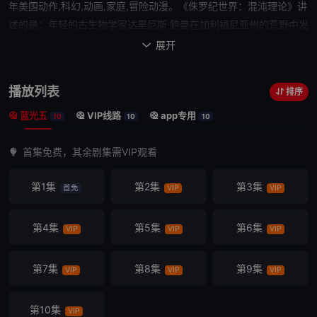
年美国动作,科幻,动画,家庭,冒险动漫。《
侏罗纪世界：混沌理论
》讲
述的是：年轻的古生物学家达里厄斯·鲍曼在加利福尼亚州的
荒野
中发
现了活恐龙。
展开

播放列表
排序
蓝光五
VIP线路
app专用
10
10
10
首集免费，其余剧集需VIP观看
第1集
第2集
第3集
首免
VIP
VIP
第4集
第5集
第6集
VIP
VIP
VIP
第7集
第8集
第9集
VIP
VIP
VIP
第10集
VIP