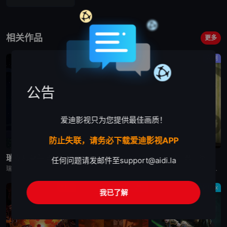
相关作品
更多
动画
动作
喜剧
公告
爱迪影视只为您提供最佳画质！
防止失联，请务必下载爱迪影视APP
已完结
完结
完结
瑞克和莫蒂 第四季
星球大战：摩尔-暗影之王
闹鬼酒店 第一季
任何问题请发邮件至
support@aidi.la
瑞克和莫蒂 第四季英文名为Rick and Morty Season 4，是2019美国科幻冒险动漫。Rick（瑞克）和Morty（莫蒂）讲述了地球C-137（S1-06之后转移到的时空N/A（可在S2-02Jerry寄托所中Rick填的表格中看到）之前的时空由于Rick的药水使除了Morty一家
动漫《星球大战：摩尔-暗影之王》设定在“克隆人战争”之后，帕尔帕廷皇帝的统治将要开始之时，摩尔计划在一颗未被帝国染指的星球重建他的犯罪组织，而他遇上了一个理想破灭的绝地学徒，或许正是他在复仇之路上
一位单亲妈妈带着两个小孩经营一间闹鬼的酒店，她的哥哥也是酒店里的鬼魂之一。
剧情
动作
Netflix
我已了解