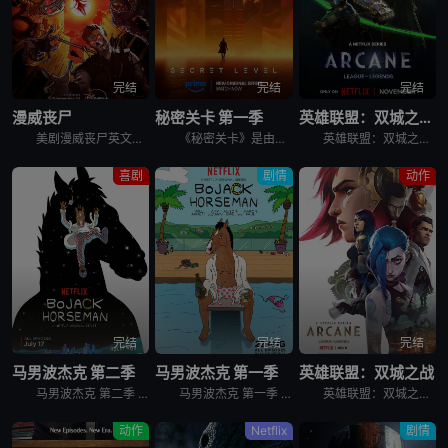
完结
完结
完结
漫威丧尸
秘密关卡 第一季
英雄联盟：双城之战 第二季
美剧漫威丧尸英文名为Marvel Zombies，讲述的是：丧尸病毒漫延，血腥与混乱笼罩。 &nbsp; &nbsp; &nbsp; &nbsp; &nbsp; &nbsp; &nbsp; &nb
《秘密关卡》是由《爱，死亡和机器人》的创作团队精心打造的动画选集系列，其故事灵感来源于世界各地的电子游戏，时间横跨过去、现在和未来。这个突破边界，向游戏和玩家以及驱策我们深入探索、发现秘密、向着未
英雄联盟：双城之战 第二季 Arcane Season 2是2024年剧情,动作,科幻,动画,奇幻,冒险剧集。黑暗梦魇，有增无减。务必认清，敌人的真面目……
喜剧
剧情
动作
完结
完结
完结
马男波杰克 第二季
马男波杰克 第一季
英雄联盟：双城之战
马男波杰克 第二季 BoJack Horseman Season 2的世界设定是普通人类和拟人化的动物共同生活在一起，除了外形，这些动物跟人类没什么不同。马男波杰克（威尔·阿奈特 Will Arn
马男波杰克 第一季 BoJack Horseman Season 1的世界设定是普通人类和拟人化的动物共同生活在一起，除了外形，这些动物跟人类没什么不同。马男波杰克（威尔·阿奈特 Will Arn
英雄联盟：双城之战 第一季 Arcane Season 1作为英雄联盟官方动画剧集，讲述的是在充满蒸汽朋克气息的乌托邦-皮尔特沃夫和由化学品驱动的地下城-祖安中，蔚和金克丝两姐妹，她们在一场激烈的
动作
Netflix
剧情