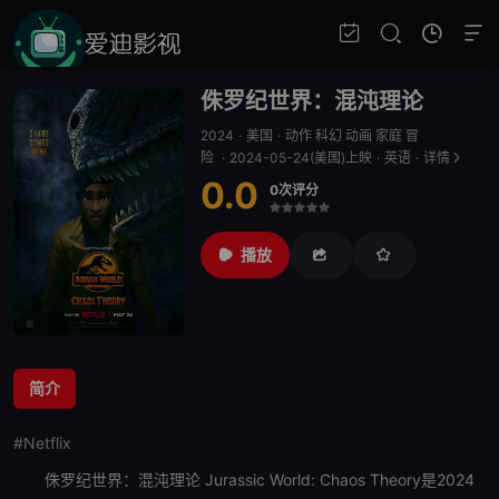
侏罗纪世界：混沌理论
2024
·
美国
·
动作 科幻 动画 家庭 冒
险
·
2024-05-24(美国)上映
·
英语
·
详情
0.0
0次评分
很差
较差
还行
推荐
力荐
播放
简介
#Netflix
侏罗纪世界：混沌理论
Jurassic World: Chaos Theory是2024