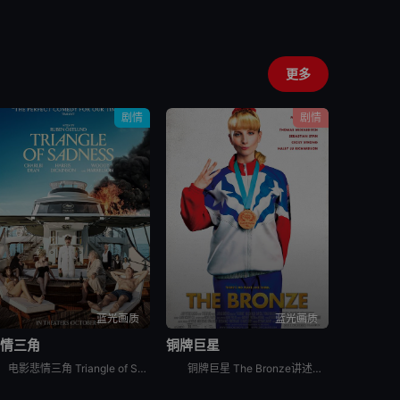
更多
剧情
剧情
蓝光画质
蓝光画质
悲情三角
铜牌巨星
电影悲情三角 Triangle of Sadness讲述的是：Carl和Yaya是一对很有影响力的模特夫妇。时装周结束后，他们受邀来到一艘游艇进行豪华的跨洋之旅，船员们都非常尽职地为度假者们服务。
铜牌巨星 The Bronze讲述的是：霍普（梅丽莎·劳奇 Melissa Rauch 饰）从小就立志成为一名体操运动员，在一场世界级的比赛中，霍普虽然脚踝受伤却依然忍痛完成了比赛动作并获得了铜牌