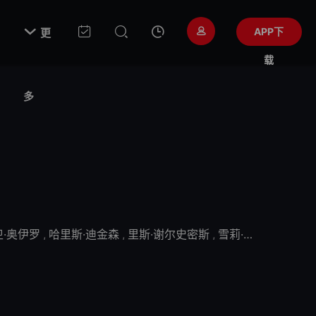

APP下
更
载
多
卫·奥伊罗
,
哈里斯·迪金森
,
里斯·谢尔史密斯
,
雪莉·亨德森
,
茜安·