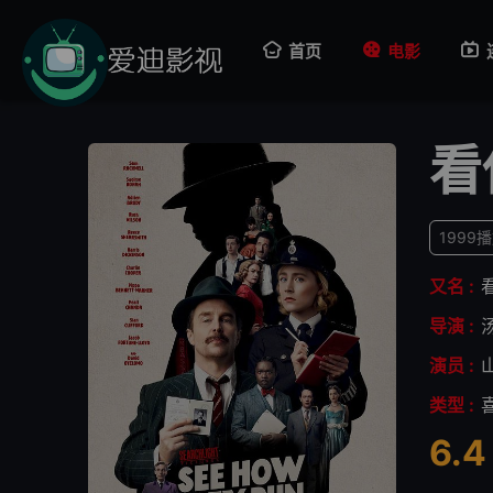
首页
电影
看
1999
又名 :
导演 :
演员 :
类型 :
6.4
很差
较