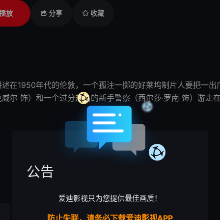
播放
分享
收藏
Run讲述在1950年代的伦敦，一个孤注一掷的
好莱坞
制片人要把一出
克威尔 饰）和一个过分热情的新手警察（西尔莎·罗南 饰）游走
公告
爱迪影视只为您提供最佳画质！
防止失联，请务必下载爱迪影视APP