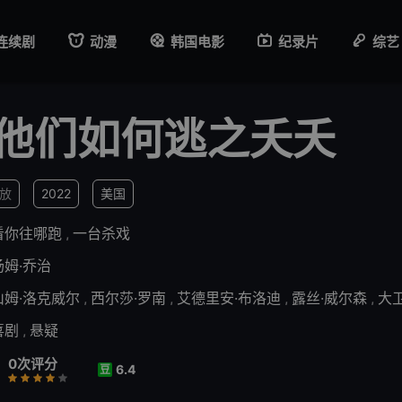
连续剧
动漫
韩国电影
纪录片
综艺
他们如何逃之夭夭
播放
2022
美国
看你往哪跑
,
一台杀戏
汤姆·乔治
山姆·洛克威尔
,
西尔莎·罗南
,
艾德里安·布洛迪
,
露丝·威尔森
,
大
喜剧
,
悬疑
0次评分
6.4
豆
差
还行
推荐
力荐