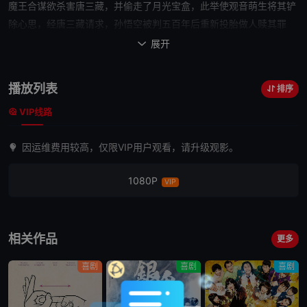
魔王合谋欲杀害唐三藏，并偷走了月光宝盒，此举使观音萌生将其铲
除心思，经唐三藏请求，孙悟空被判五百年后重新投胎做人赎其罪
孽。五百年后孙悟空化身强盗头头至尊宝。当遇见预谋吃唐僧肉的妖
展开

怪
姐妹
蜘蛛精春三十娘（蓝洁瑛）和白骨精白晶晶（莫文蔚）时，因
为五百年前孙悟空曾与白晶晶有过一段恋情，至尊宝与她一见钟情，
播放列表
排序
但因菩提老祖将二人妖怪身份相告，至尊宝仍带领众强盗开始与二妖
VIP线路
展开周旋，过程中，白晶晶为救至尊宝打伤春三十娘，自己也中毒受
伤，为了救白晶晶，至尊宝去找春三十娘，遭白晶晶误会，绝望自
因运维费用较高，仅限VIP用户观看，请升级观影。
杀，至尊宝开始用月光宝盒以期使时光倒流。
1080P
VIP
相关作品
更多
喜剧
喜剧
喜剧