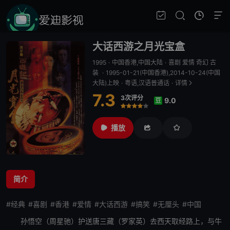
大话西游之月光宝盒
1995
·
中国香港,中国大陆
·
喜剧 爱情 奇幻 古
装
·
1995-01-21(中国香港),2014-10-24(中国
大陆)上映
·
粤语,汉语普通话
·
详情
7.3
3次评分
9.0
豆
很差
较差
还行
推荐
力荐
播放
简介
#经典
#喜剧
#香港
#爱情
#大话西游
#搞笑
#无厘头
#中国
孙悟空（周星驰）护送唐三藏（罗家英）去西天取经路上，与牛