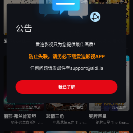
公告
蓝光画质
蓝光5.1声道
蓝光5.1声道
爱的那点性事
银魂 真人版
我是大哥大 电影版
爱迪影视只为您提供最佳画质！
爱的那点性事 The Little Death是一部关于爱情、性..欲、关系等多元素喜剧电影。影片充满了澳式幽默，把一个严重幻想症的女人，一堆面临困扰的夫妻等等一些角色巧妙地联系到一起。
这是一个外星人和地球人混居的时代，在外星移民的压迫和统治下，流传百年的武士道精神已然没落，然而，在一片倾颓之势面前，依然有一群人默默的遵守着他们的准则和正义。家道中落的青年志村新八（菅田将晖 饰）
电影我是大哥大 电影版 今日から俺は！！劇場版讲述的是：三桥贵志以转校为契机，决定在新学校“嚣张”一把，从此做个不良少年。为了能在同学中获得存在感，他还特地去发廊弄了一头金色卷发。而和他转到同一所
防止失联，请务必下载爱迪影视APP
喜剧
剧情
剧情
任何问题请发邮件至
support@aidi.la
我已了解
蓝光5.1声道
蓝光画质
蓝光画质
丽莎·弗兰肯斯坦
悲情三角
铜牌巨星
丽莎·弗兰肯斯坦 Lisa Frankenstein是2024年美国喜剧,爱情,恐怖,奇幻电影。《丽莎·弗兰肯斯坦》设定在1989年，讲述一个不受欢迎的高中生在一个电闪雷鸣之夜意外复活了一具英俊的
电影悲情三角 Triangle of Sadness讲述的是：Carl和Yaya是一对很有影响力的模特夫妇。时装周结束后，他们受邀来到一艘游艇进行豪华的跨洋之旅，船员们都非常尽职地为度假者们服务。
铜牌巨星 The Bronze讲述的是：霍普（梅丽莎·劳奇 Melissa Rauch 饰）从小就立志成为一名体操运动员，在一场世界级的比赛中，霍普虽然脚踝受伤却依然忍痛完成了比赛动作并获得了铜牌