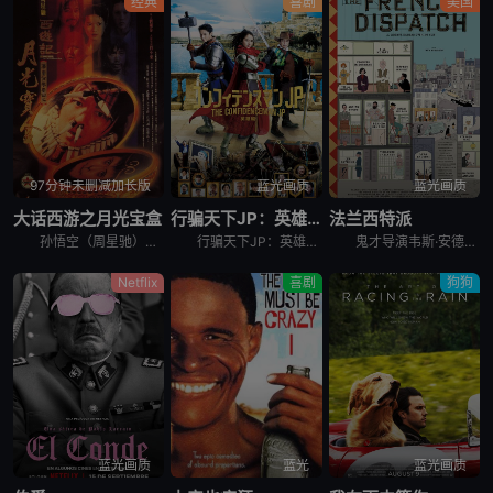
经典
喜剧
美国
97分钟未删减加长版
蓝光画质
蓝光画质
大话西游之月光宝盒
行骗天下JP：英雄篇
法兰西特派
孙悟空（周星驰）护送唐三藏（罗家英）去西天取经路上，与牛魔王合谋欲杀害唐三藏，并偷走了月光宝盒，此举使观音萌生将其铲除心思，经唐三藏请求，孙悟空被判五百年后重新投胎做人赎其罪孽。五百年后孙悟空化身
行骗天下JP：英雄篇 映画コンフィデンスマンJP 英雄編是2022年日本喜剧电影。信用诈欺师系列继香港、马来西亚，第三部电影版将舞台拉到了欧洲！ &nbs
鬼才导演韦斯·安德森众所瞩目的《法兰西特派週报》，故事从二十世纪法国一间美国报社萌芽，一家驻法国城市的美国杂志社，将一段又一段的精彩故事放送给世人。藉由三则引人入胜的专题报导，带著观众展开冒险奇想
Netflix
喜剧
狗狗
蓝光画质
蓝光
蓝光画质