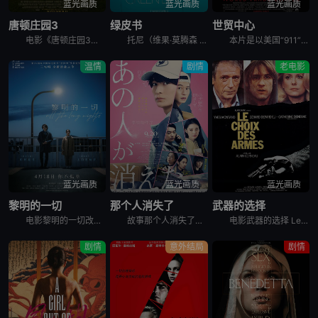
蓝光画质
蓝光画质
蓝光画质
唐顿庄园3
绿皮书
世贸中心
电影《唐顿庄园3》讲述了玛丽身陷公众丑闻，家族面临财务困境，全家面临着社会耻辱的威胁。克劳利家族必须拥抱变革，与下一代一起引领唐顿庄园走向未来。
托尼（维果·莫腾森 Viggo Mortensen 饰）是一个吊儿郎当游手好闲的混混，在一家夜总会做侍者。这间夜总会因故要停业几个月，可托尼所要支付的房租和生活费不会因此取消，所以他的当务之急是去
本片是以美国“911”事件为背景的灾难片，故事重现了当时那场突如其来的灾难。9月11日的一个美妙清晨，消防总署突然警铃大作，接到世贸中心遭到恐怖袭击而倒塌的消息后，消防警员约翰·迈克洛林（尼古拉斯
温情
剧情
老电影
蓝光画质
蓝光画质
蓝光画质
黎明的一切
那个人消失了
武器的选择
电影黎明的一切改编自濑尾麻衣子的同名小说，讲述拥有常人难以理解的疾病和烦恼的同事二人互相帮助度过各自创伤的故事。患有经前综合征的藤沢美纱，因为刚转职来的山添孝俊做的某件事而爆发怒火。陷入自我厌恶的
故事那个人消失了发生在带有“人一个接一个消失”传说的公寓里，讲述了青年投递员丸子在每天出入公寓的过程中，偶然得知了可疑住户的“秘密”。以那一天为界，他被卷入了意想不到的大事件…
电影武器的选择 Le choix des armes讲述了，一对囚犯Serge和Mickey越狱离开监狱之后却遭人伏击，这是他们不得不去到Serge的老朋友Noel那庇护。Mickey却有自己的想
剧情
意外结局
剧情