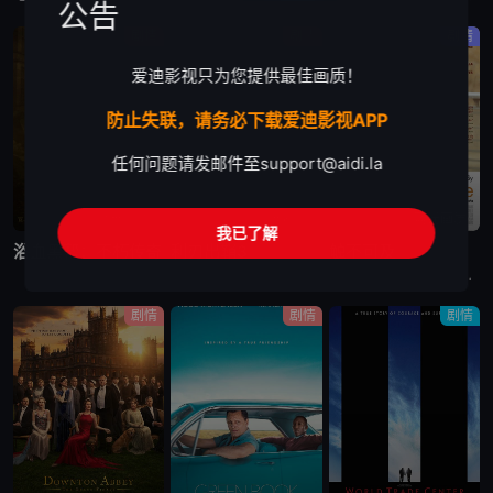
公告
剧情
剧情
剧情
爱迪影视只为您提供最佳画质！
防止失联，请务必下载爱迪影视APP
任何问题请发邮件至
support@aidi.la
蓝光画质
蓝光画质
蓝光画质
我已了解
浴血黑帮：不朽传奇
利刃出鞘3
触不可及
1940年的伯明翰，在第二次世界大战的混乱中，汤米·谢尔比（基里安·墨菲 饰）从自我放逐中回归，直面着迄今为止最具破坏性的清算。家族和国家的未来岌岌可危，汤米必须面对自己心中的恶魔，并选择是直面它
电影《利刃出鞘3》讲述了：大侦探布兰科（丹尼尔·克雷格 饰）来到有着黑暗历史的小镇教会，与诚恳的年轻神父（乔什·奥康纳 饰）携手合作，调查一桩不可能的完美犯罪。
电影《触不可及》讲述了：因为一次跳伞事故，白人富翁菲利普Philippe（弗朗索瓦·克鲁塞 François Cluzet 饰）瘫痪在床，欲招聘一名全职陪护。由于薪酬高，应聘者云集，个个舌灿莲花，
剧情
剧情
剧情