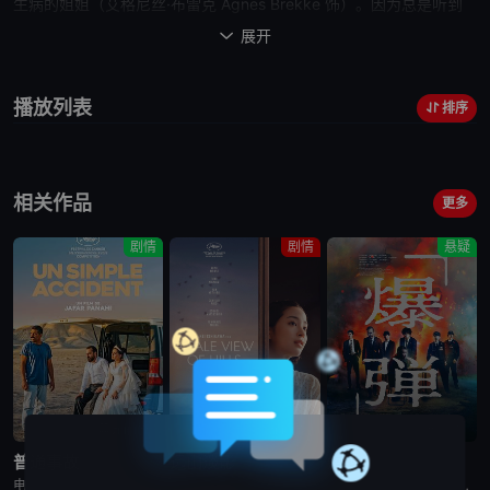
生病的
姐姐
（艾格尼丝·布雷克 Agnes Brekke 饰）。因为总是听到
奇怪的巨响，于是她试图去找寻幻听的根源，并由此开始了一场由幻
展开

想、偶遇与重逢组成的，与
记忆
和历史产生回响的旅程。
播放列表
排序
相关作品
更多
剧情
剧情
悬疑
蓝光画质
蓝光画质
蓝光画质
普通事故
远山淡影
爆弹
电影《普通事故》讲述了，一场看似微不足道的事故，却引发连锁反应，导致事态不断升级。
电影《远山淡影》讲述了：1982年，英国。一位年轻有抱负的日英混血作家准备书写其母亲——1952年，英国。战后移英的日本妇人悦子，因长女自杀而忆起在长崎的最后一段时光。悦子与妇人幸子相遇，幸子也准
一个神秘中年男子醉酒后袭击了一台自动售货机和便利店店员，被警方拘留。他声称自己拥有超能力，并预测东京将有炸弹。从秋叶原爆炸事件算起，他预测接下来还会有三次爆炸，间隔一小时。随后，他一边回避着警察的