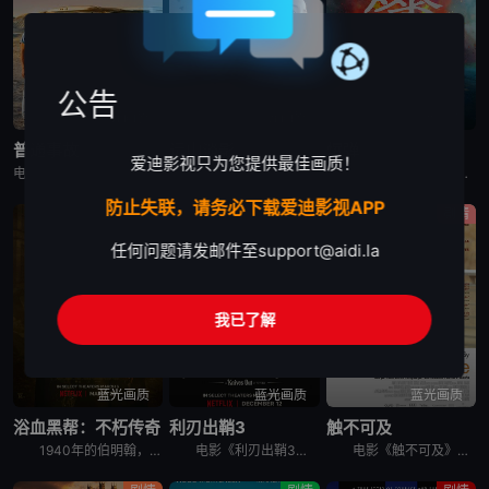
公告
蓝光画质
蓝光画质
蓝光画质
普通事故
远山淡影
爆弹
爱迪影视只为您提供最佳画质！
电影《普通事故》讲述了，一场看似微不足道的事故，却引发连锁反应，导致事态不断升级。
电影《远山淡影》讲述了：1982年，英国。一位年轻有抱负的日英混血作家准备书写其母亲——1952年，英国。战后移英的日本妇人悦子，因长女自杀而忆起在长崎的最后一段时光。悦子与妇人幸子相遇，幸子也准
一个神秘中年男子醉酒后袭击了一台自动售货机和便利店店员，被警方拘留。他声称自己拥有超能力，并预测东京将有炸弹。从秋叶原爆炸事件算起，他预测接下来还会有三次爆炸，间隔一小时。随后，他一边回避着警察的
防止失联，请务必下载爱迪影视APP
剧情
剧情
剧情
任何问题请发邮件至
support@aidi.la
我已了解
蓝光画质
蓝光画质
蓝光画质
浴血黑帮：不朽传奇
利刃出鞘3
触不可及
1940年的伯明翰，在第二次世界大战的混乱中，汤米·谢尔比（基里安·墨菲 饰）从自我放逐中回归，直面着迄今为止最具破坏性的清算。家族和国家的未来岌岌可危，汤米必须面对自己心中的恶魔，并选择是直面它
电影《利刃出鞘3》讲述了：大侦探布兰科（丹尼尔·克雷格 饰）来到有着黑暗历史的小镇教会，与诚恳的年轻神父（乔什·奥康纳 饰）携手合作，调查一桩不可能的完美犯罪。
电影《触不可及》讲述了：因为一次跳伞事故，白人富翁菲利普Philippe（弗朗索瓦·克鲁塞 François Cluzet 饰）瘫痪在床，欲招聘一名全职陪护。由于薪酬高，应聘者云集，个个舌灿莲花，