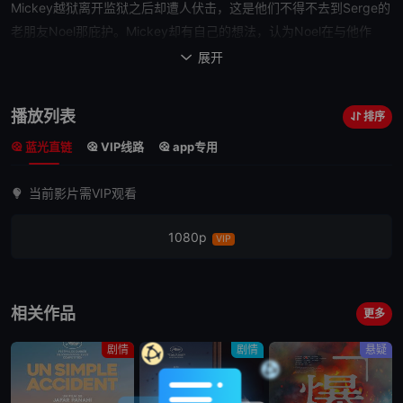
Mickey越狱离开监狱
之后
却遭人伏击，这是
他们
不得不去到Serge的
老朋友Noel那庇护。Mickey却有自己的想法，认为Noel在与他作
对，此时，他又得知自己竟然有个未曾谋面的女儿。危急之中，
展开

Mickey决定去绑架Noel的妻子，希望借此解决掉令人棘手的
Noel……
播放列表
排序
蓝光直链
VIP线路
app专用
当前影片需VIP观看
1080p
VIP
相关作品
更多
剧情
剧情
悬疑