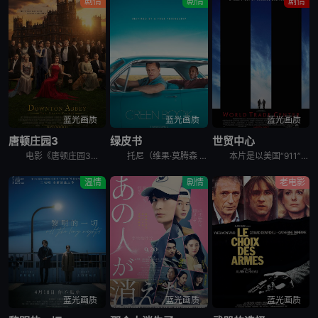
剧情
剧情
剧情
蓝光画质
蓝光画质
蓝光画质
唐顿庄园3
绿皮书
世贸中心
电影《唐顿庄园3》讲述了玛丽身陷公众丑闻，家族面临财务困境，全家面临着社会耻辱的威胁。克劳利家族必须拥抱变革，与下一代一起引领唐顿庄园走向未来。
托尼（维果·莫腾森 Viggo Mortensen 饰）是一个吊儿郎当游手好闲的混混，在一家夜总会做侍者。这间夜总会因故要停业几个月，可托尼所要支付的房租和生活费不会因此取消，所以他的当务之急是去
本片是以美国“911”事件为背景的灾难片，故事重现了当时那场突如其来的灾难。9月11日的一个美妙清晨，消防总署突然警铃大作，接到世贸中心遭到恐怖袭击而倒塌的消息后，消防警员约翰·迈克洛林（尼古拉斯
温情
剧情
老电影
蓝光画质
蓝光画质
蓝光画质