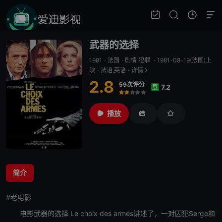
武器的选择
1981
·
法国
·
剧情 犯罪
·
1981-08-19(法国)上
映
·
法语,英语
·
详情
2.8
59次评分
7.2
豆
很差
较差
还行
推荐
力荐
播放
简介
#老电影
电影
武器的选择
Le choix des armes讲述了，一对囚犯Serge和