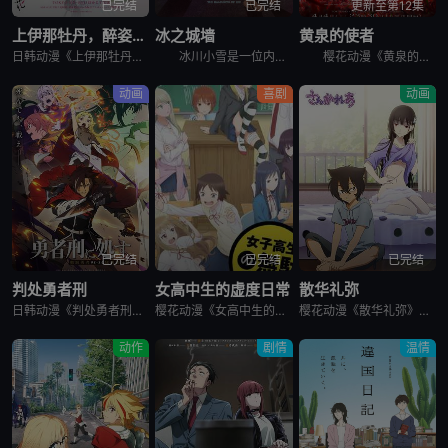
已完结
已完结
更新至第12集
上伊那牡丹，醉姿如百合
冰之城墙
黄泉的使者
日韩动漫《上伊那牡丹，醉姿如百合》又名：Kamiina Botan,Yoeru Sugata wa Yuri no Hana,the Drunken Appearance Is a Lily Flow
冰川小雪是一位内向的学生，她总是向外筑起一道高高的心墙，只跟儿时好友安昙美姫互动。有一天，名叫雨宫凑的男孩，没来由地开始试图打进小雪的心房，扰乱了她平静的生活。 孤僻的小雪、受欢迎的美姫、没有边界
樱花动漫《黄泉的使者》讲述了，月落和亚晨是一对双胞胎兄妹，他们在一个与世隔绝的深山小村落里出生，被称为“分隔夜与昼的双子”。他们拥有获得特殊力量的资格，一场围绕他们的双使战斗也随之展开。 &nbs
动画
喜剧
动画
已完结
已完结
已完结
判处勇者刑
女高中生的虚度日常
散华礼弥
日韩动漫《判处勇者刑》又名：勇者刑に処す,勇者处刑 惩罚勇者9004队服刑记录,勇者刑に処す 懲罰勇者9004隊刑務記録，讲述了：勇者刑是最严重的刑罚。犯了大罪被判处勇者刑的人，将受到勇者的惩罚。所谓
樱花动漫《女高中生的虚度日常》又名：女子高中生的虚度日常,女高中生的无所事事,女高中生的浪费青春,Wasteful Days of High School Girls,女子高生の無駄づかい，讲述了：性
樱花动漫《散华礼弥》又名Sankarea,僵尸哪有那么萌？(台),さんかれあ,散华礼弥，讲述了：散华礼弥（内田真礼 配音）本该是一个快乐活泼的女孩，可是与亡母过分想象的外貌激发了父亲散华团一郎（石冢运
动作
剧情
温情