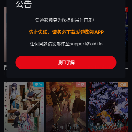
公告
动画
剧情
动作
爱迪影视只为您提供最佳画质！
防止失联，请务必下载爱迪影视APP
任何问题请发邮件至
support@aidi.la
更新至第2集
已完结
已完结
我已了解
再见菈菈
朱音落语
北斗神拳 -Fist of the North Star-
日韩动漫《再见菈菈》又名：Sayonara Lara,再见,劳拉,さよならララ，讲述了：昔々あるところに、ララという人魚のプリンセスがおりました。海の王である父と、姉たちに愛されて、すくすくと育ちまし
日韩动漫《朱音落语》又名：落语朱音,Akane-banashi,あかね噺，讲述了：朱音从小就非常崇拜身为落语家的父亲，经常在门后偷看父亲练习的模样。然而，父亲参加「真打」晋升测验却遭到无情地逐出师门之
日韩动漫《北斗神拳 -Fist of the North Star-》又名：北⽃之拳 -Fist of the North Star-,北斗の拳 -FIST OF THE NORTH STAR-，讲述
剧情
喜剧
动画