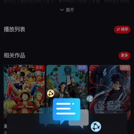
封印在了刚出生的鸣人身上。木叶村终于恢复了平静，但村民们却把
鸣人当成像“九尾妖狐”那样的
怪物
看待，所有人都疏远他。鸣人自小
展开

就孤苦无依，一晃十多年过去了，少年鸣人考入了木叶村的忍者学
校，结识了好朋友佐助和小樱。佐助是宇智波家族的传人之一，当他
播放列表
排序
还是小孩的时候他的哥哥——一个已经拥有高超忍术的忍者将
他们
家
族的人都杀死了，然后投靠了一直想将木叶村毁灭的大蛇丸，佐助自
小就发誓要超越哥哥，为家族报仇。鸣人
他们
在忍者学校得到了教官
相关作品
卡卡西的精心指点，在他的帮助下去迎接成长中的一次又一次挑战！
更多
喜剧
剧情
动作
更新至第1171集
已完结
更新至第2集
海贼王
日本三国
我独自盗墓
海贼王是日本动漫。传奇海盗哥尔•D•罗杰在临死前曾留下关于其毕生的财富“OnePiece”的消息，由此引得群雄并起，众海盗们为了这笔传说中的巨额财富展开争夺，各种势力、政权不断交替，整个世界进入了动荡混乱的“大海贼
日韩动漫《日本三国》又名：日本三國，讲述了：令和末期，日本因全球核战影响走向衰败，大量难民涌入，更严重的病毒、大地震、苛政与饥荒接连发生，引发民众暴动，国家体制崩溃，人口锐减至原来的十分之一以下，文明
日韩动漫《我独自盗墓》又名：盗墓王,盗掘王,Tomb Raider King,トウクツオウ,도굴왕，讲述了：2025年，世界各处惊现古墓，获得墓中“宝物”之人便能获得先人的异能，全世界为获得宝物而疯狂