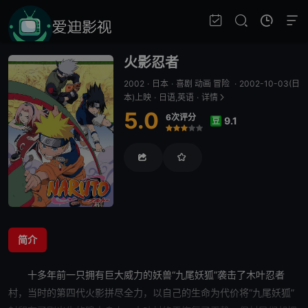
火影忍者
2002
·
日本
·
喜剧 动画 冒险
·
2002-10-03(日
本)上映
·
日语,英语
·
详情
5.0
6次评分
9.1
豆
很差
较差
还行
推荐
力荐
简介
十多年前一只拥有巨大威力的妖兽“九尾妖狐”袭击了木叶忍者
村，当时的第四代火影拼尽全力，以自己的生命为代价将“九尾妖狐”