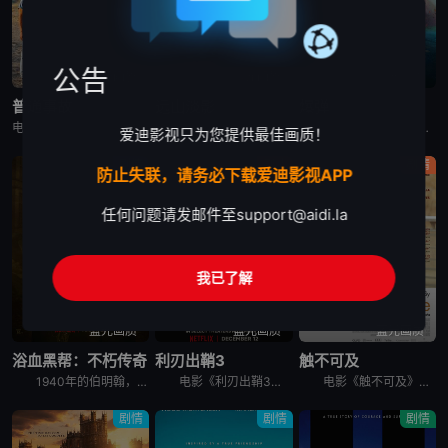
公告
蓝光画质
蓝光画质
蓝光画质
普通事故
远山淡影
爆弹
电影《普通事故》讲述了，一场看似微不足道的事故，却引发连锁反应，导致事态不断升级。
电影《远山淡影》讲述了：1982年，英国。一位年轻有抱负的日英混血作家准备书写其母亲——1952年，英国。战后移英的日本妇人悦子，因长女自杀而忆起在长崎的最后一段时光。悦子与妇人幸子相遇，幸子也准
一个神秘中年男子醉酒后袭击了一台自动售货机和便利店店员，被警方拘留。他声称自己拥有超能力，并预测东京将有炸弹。从秋叶原爆炸事件算起，他预测接下来还会有三次爆炸，间隔一小时。随后，他一边回避着警察的
爱迪影视只为您提供最佳画质！
剧情
剧情
剧情
防止失联，请务必下载爱迪影视APP
任何问题请发邮件至
support@aidi.la
我已了解
蓝光画质
蓝光画质
蓝光画质
浴血黑帮：不朽传奇
利刃出鞘3
触不可及
1940年的伯明翰，在第二次世界大战的混乱中，汤米·谢尔比（基里安·墨菲 饰）从自我放逐中回归，直面着迄今为止最具破坏性的清算。家族和国家的未来岌岌可危，汤米必须面对自己心中的恶魔，并选择是直面它
电影《利刃出鞘3》讲述了：大侦探布兰科（丹尼尔·克雷格 饰）来到有着黑暗历史的小镇教会，与诚恳的年轻神父（乔什·奥康纳 饰）携手合作，调查一桩不可能的完美犯罪。
电影《触不可及》讲述了：因为一次跳伞事故，白人富翁菲利普Philippe（弗朗索瓦·克鲁塞 François Cluzet 饰）瘫痪在床，欲招聘一名全职陪护。由于薪酬高，应聘者云集，个个舌灿莲花，
剧情
剧情
剧情