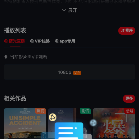
希特勒准备入侵捷克斯洛伐克，内维尔·张伯伦政府拼命寻求和平解决
方案。眼见局势升温，英国公务员休·莱格特和德国外交官保罗·冯·哈
展开

特曼前往慕尼黑参加紧急会议。随着谈判开始，这两位老友发现自己
落入了政治诡计布下的巨网，正面临异常的危险。在全世界的注视
播放列表
排序
下，战争能否避免？如果可以，需要付出什么代价？
蓝光直链
VIP线路
app专用
当前影片需VIP观看
1080p
VIP
相关作品
更多
剧情
剧情
悬疑