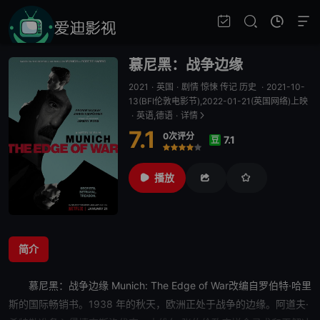
慕尼黑：战争边缘
2021
·
英国
·
剧情 惊悚 传记 历史
·
2021-10-
13(BFI伦敦电影节),2022-01-21(英国网络)上映
·
英语,德语
·
详情
7.1
0次评分
7.1
豆
很差
较差
还行
推荐
力荐
播放
简介
慕尼黑：战争边缘
Munich: The Edge of War改编自罗伯特·哈里
斯的国际畅销书。1938 年的秋天，欧洲正处于战争的边缘。阿道夫·