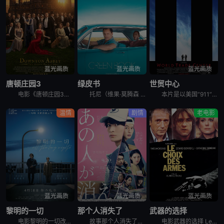
蓝光画质
蓝光画质
蓝光画质
唐顿庄园3
绿皮书
世贸中心
电影《唐顿庄园3》讲述了玛丽身陷公众丑闻，家族面临财务困境，全家面临着社会耻辱的威胁。克劳利家族必须拥抱变革，与下一代一起引领唐顿庄园走向未来。
托尼（维果·莫腾森 Viggo Mortensen 饰）是一个吊儿郎当游手好闲的混混，在一家夜总会做侍者。这间夜总会因故要停业几个月，可托尼所要支付的房租和生活费不会因此取消，所以他的当务之急是去
本片是以美国“911”事件为背景的灾难片，故事重现了当时那场突如其来的灾难。9月11日的一个美妙清晨，消防总署突然警铃大作，接到世贸中心遭到恐怖袭击而倒塌的消息后，消防警员约翰·迈克洛林（尼古拉斯
温情
剧情
老电影
蓝光画质
蓝光画质
蓝光画质
黎明的一切
那个人消失了
武器的选择
电影黎明的一切改编自濑尾麻衣子的同名小说，讲述拥有常人难以理解的疾病和烦恼的同事二人互相帮助度过各自创伤的故事。患有经前综合征的藤沢美纱，因为刚转职来的山添孝俊做的某件事而爆发怒火。陷入自我厌恶的
故事那个人消失了发生在带有“人一个接一个消失”传说的公寓里，讲述了青年投递员丸子在每天出入公寓的过程中，偶然得知了可疑住户的“秘密”。以那一天为界，他被卷入了意想不到的大事件…
电影武器的选择 Le choix des armes讲述了，一对囚犯Serge和Mickey越狱离开监狱之后却遭人伏击，这是他们不得不去到Serge的老朋友Noel那庇护。Mickey却有自己的想