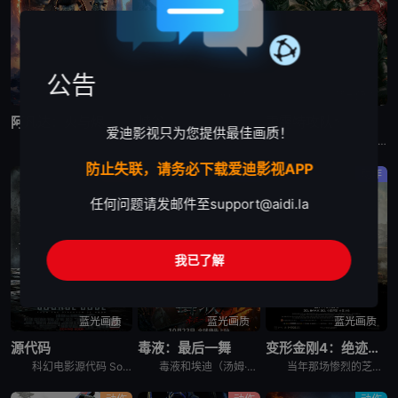
公告
蓝光画质
蓝光画质
蓝光画质
阿凡达：火与烬
峡谷
雷霆特攻队*
爱迪影视只为您提供最佳画质！
《阿凡达：火与烬》聚焦杰克·萨利与奈蒂莉一家的命运起伏，在前作的情感余波之上，深刻描绘一个家族在战火中如何成长、并共同守护血脉相连的情感纽带的历程，从而将故事推向更具张力的全新维度。此外，潘多拉的
电影《峡谷 The Gorge》讲述的是：两名训练有素的特工被派往神秘峡谷的对立两侧执行保护任务，并因此变得亲密。当邪恶势力出现时，他们必须携手合作，以求在峡谷中的未知险境中生存下来。
《雷霆特攻队*》中集结了一支颠覆传统的反英雄团队——“二代黑寡妇”叶莲娜、“冬兵”巴基、“红色守卫”阿列克谢、“幽灵”、“模仿大师”和“美国密探”约翰·沃克。在发现陷入了瓦伦蒂娜设置的死亡陷阱后，
防止失联，请务必下载爱迪影视APP
科幻
动作
动作
任何问题请发邮件至
support@aidi.la
我已了解
蓝光画质
蓝光画质
蓝光画质
源代码
毒液：最后一舞
变形金刚4：绝迹重生
科幻电影源代码 Source Code讲述在阿富汗执行任务的美国空军飞行员科特史蒂文斯上尉（杰克·吉伦哈尔 Jake Gyllenhaal 饰）突然惊醒，发现自己在一辆高速行驶的列车上，而他的身边
毒液和埃迪（汤姆·哈迪 Tom Hardy 饰）迎来至暗时刻。一边是人类神秘组织的穷追猛打，一边是外星共生体大军入侵地球，他们一心同体，花式解锁海陆空作战新形态。面对两边的疯狂追捕，这对亡命搭档将
当年那场惨烈的芝加哥大战，汽车人虽然成功击退了霸天虎的入侵，却也让地球人对他们失去了应有的信任与尊重。由美国中情局组建的“墓风”部队对所有的变形金刚进行无差别的猎杀，一时间汽车人和霸天虎全都在地球