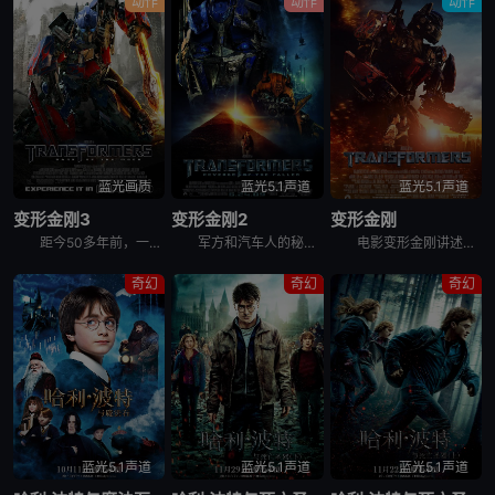
动作
动作
动作
蓝光画质
蓝光5.1声道
蓝光5.1声道
变形金刚3
变形金刚2
变形金刚
距今50多年前，一艘来自赛博坦的飞船坠落月球，由此引发了美苏两国的太空竞赛。人类争相登上月球，只为一探飞船残骸中的秘密。时间回到21世纪初，经过几番征战，汽车人终于挫败霸天虎的入侵，继而与人类合作
军方和汽车人的秘密合作计划面临被取消的危险，而重新复活的威震天和红蜘蛛引领霸天虎军队，密谋夺取能量源，企图在地球掀起又一场腥风血雨。 &nbsp; &nbsp; &nbsp; &nbsp; &nb
电影变形金刚讲述的是：“霸天虎”的先遣部队旋风和毒蝎袭击了美军位于卡塔尔的军事基地，与此同时，路障帮助他的搭档迷乱潜入了美国总统的座机空中一号，通过电脑获悉，要想找到威震天就必须找到维特维奇家族的
奇幻
奇幻
奇幻
蓝光5.1声道
蓝光5.1声道
蓝光5.1声道