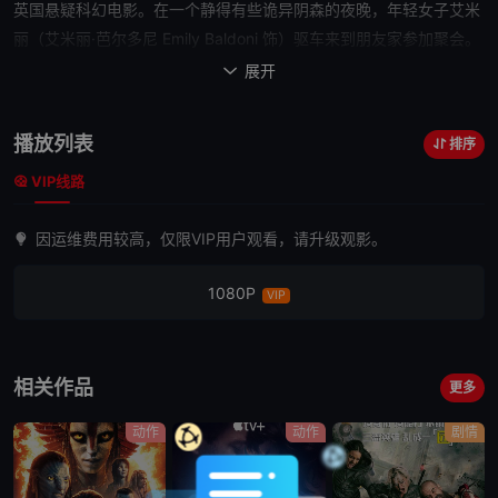
英国悬疑科幻电影。在一个静得有些诡异阴森的夜晚，年轻女子艾米
丽（艾米丽·芭尔多尼 Emily Baldoni 饰）驱车来到朋友家参加聚会。
此前她一边开车一边和男友打电话，然而通话突然中断，她的手机屏
展开

也莫名其妙出现裂痕。这一事件让艾米丽的心中升起隐隐不安，因为
当晚一颗彗星刚好接近地球，一个 很久之前听过的传说使她对彗星的
播放列表
排序
到来有着不祥的预感。稍后，朋友们落座，大家彼此交谈，叙说近
VIP线路
况，虽然言语中有着许多莫名其妙、蹊跷反常的线索，然而均被一带
而过。突然间，灯光尽灭。当光明重新来临时，众人发现附近只有一
因运维费用较高，仅限VIP用户观看，请升级观影。
户人家还在亮灯，而亮灯人家里坐着的竟是…… 本片荣获2014年阿
姆斯特丹奇幻电影节黑郁金香奖。
1080P
VIP
相关作品
更多
动作
动作
剧情