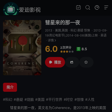
彗星来的那一夜
2013
·
美国,英国
·
科幻 悬疑 惊悚
·
2013-09-
19(奇幻电影节),2014-08-06(美国)上映
·
英语
·
详情
6.0
2次评分
8.5
豆
很差
较差
还行
推荐
力荐
播放
简介
#科幻
#悬疑
#烧脑
#美国
#平行世界
#时空
#惊悚
#人性
彗星来的那一夜
，英文名为Coherence，是2013年上映的美国