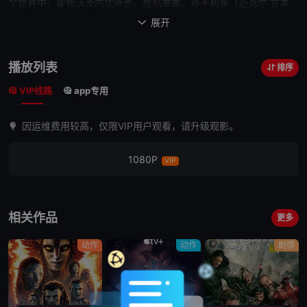
个世界中，霍格沃茨内忧外患，危机重重。邓不利多（迈克尔·甘本
Michael Gambon 饰）带着哈利（丹尼尔·雷德克里夫 Daniel
展开

Radcliffe 饰）辗转找到隐居多年的霍拉斯·斯拉格霍恩，请他出山接
替斯内普（艾伦 ·里克曼 Alan Rickman 饰）担任魔药学的老师。霍
播放列表
排序
拉斯曾经
教授
过无数优秀的学生，而汤姆·里德尔——伏地魔——正是
VIP线路
app专用
他最出色的一名弟子。邓不利多深信霍拉斯保有伏地魔不死身的
秘
密
，他希望哈利能够说服霍拉斯。
因运维费用较高，仅限VIP用户观看，请升级观影。
另一方面，德拉科·马尔福（汤姆·费尔顿 Tom
Felton 饰）宣誓效忠伏地魔，他想方设法将食死徒引入霍格沃茨。而
1080P
VIP
此时，罗恩（鲁伯特·格林特 Rupert Grint 饰）、赫敏（艾玛·沃特森
Emma Watson 饰）
他们
却还沉浸在青春的躁动中，全然不知黑暗正
渐渐逼近...
相关作品
更多
动作
动作
剧情