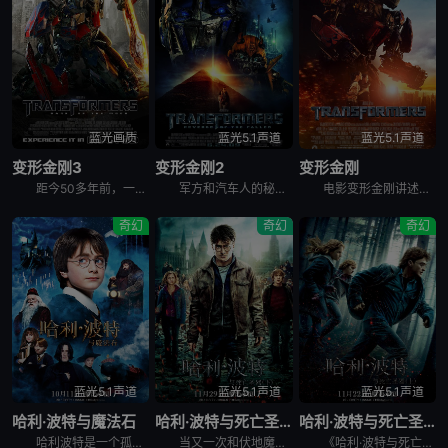
蓝光画质
蓝光5.1声道
蓝光5.1声道
变形金刚3
变形金刚2
变形金刚
距今50多年前，一艘来自赛博坦的飞船坠落月球，由此引发了美苏两国的太空竞赛。人类争相登上月球，只为一探飞船残骸中的秘密。时间回到21世纪初，经过几番征战，汽车人终于挫败霸天虎的入侵，继而与人类合作
军方和汽车人的秘密合作计划面临被取消的危险，而重新复活的威震天和红蜘蛛引领霸天虎军队，密谋夺取能量源，企图在地球掀起又一场腥风血雨。 &nbsp; &nbsp; &nbsp; &nbsp; &nb
电影变形金刚讲述的是：“霸天虎”的先遣部队旋风和毒蝎袭击了美军位于卡塔尔的军事基地，与此同时，路障帮助他的搭档迷乱潜入了美国总统的座机空中一号，通过电脑获悉，要想找到威震天就必须找到维特维奇家族的
奇幻
奇幻
奇幻
蓝光5.1声道
蓝光5.1声道
蓝光5.1声道
哈利·波特与魔法石
哈利·波特与死亡圣器(下)
哈利·波特与死亡圣器(上)
哈利波特是一个孤儿，从小寄养在姨妈家，受尽欺凌。但就在哈利11岁生日的时候，他意外收到了霍格沃茨学院的入学通知书。哈利从该学院派来接他的巨人海格口中得知，这是一间魔法学院，并得知了自己的身世，原来
当又一次和伏地魔（拉尔夫·费因斯 Ralph Fiennes 饰）的意识连通，哈利·波特（丹尼尔·雷德克里夫 Daniel Radcliffe 饰）断定最后一件魂器藏在霍格沃茨，于是和罗恩（鲁伯特
《哈利·波特与死亡圣器》邓不利多死后，伏地魔（Ralph Fiennes 饰）与食死徒入侵魔法学校，魔法部也被伏地魔的爪牙操控，邪恶的阴云笼罩魔法世界上空。在哈利·波特（丹尼尔·雷德克里夫 Dan