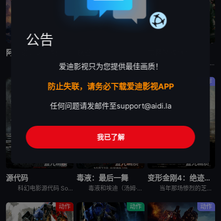
公告
蓝光画质
蓝光画质
蓝光画质
阿凡达：火与烬
峡谷
雷霆特攻队*
《阿凡达：火与烬》聚焦杰克·萨利与奈蒂莉一家的命运起伏，在前作的情感余波之上，深刻描绘一个家族在战火中如何成长、并共同守护血脉相连的情感纽带的历程，从而将故事推向更具张力的全新维度。此外，潘多拉的
电影《峡谷 The Gorge》讲述的是：两名训练有素的特工被派往神秘峡谷的对立两侧执行保护任务，并因此变得亲密。当邪恶势力出现时，他们必须携手合作，以求在峡谷中的未知险境中生存下来。
《雷霆特攻队*》中集结了一支颠覆传统的反英雄团队——“二代黑寡妇”叶莲娜、“冬兵”巴基、“红色守卫”阿列克谢、“幽灵”、“模仿大师”和“美国密探”约翰·沃克。在发现陷入了瓦伦蒂娜设置的死亡陷阱后，
爱迪影视只为您提供最佳画质！
科幻
动作
动作
防止失联，请务必下载爱迪影视APP
任何问题请发邮件至
support@aidi.la
我已了解
蓝光画质
蓝光画质
蓝光画质
源代码
毒液：最后一舞
变形金刚4：绝迹重生
科幻电影源代码 Source Code讲述在阿富汗执行任务的美国空军飞行员科特史蒂文斯上尉（杰克·吉伦哈尔 Jake Gyllenhaal 饰）突然惊醒，发现自己在一辆高速行驶的列车上，而他的身边
毒液和埃迪（汤姆·哈迪 Tom Hardy 饰）迎来至暗时刻。一边是人类神秘组织的穷追猛打，一边是外星共生体大军入侵地球，他们一心同体，花式解锁海陆空作战新形态。面对两边的疯狂追捕，这对亡命搭档将
当年那场惨烈的芝加哥大战，汽车人虽然成功击退了霸天虎的入侵，却也让地球人对他们失去了应有的信任与尊重。由美国中情局组建的“墓风”部队对所有的变形金刚进行无差别的猎杀，一时间汽车人和霸天虎全都在地球
动作
动作
动作