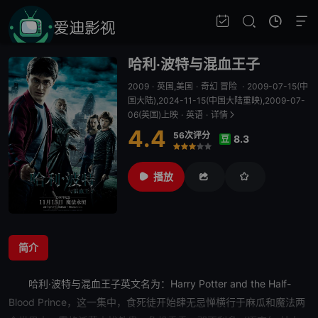
哈利·波特与混血王子
2009
·
英国,美国
·
奇幻 冒险
·
2009-07-15(中
国大陆),2024-11-15(中国大陆重映),2009-07-
06(英国)上映
·
英语
·
详情
4.4
56次评分
8.3
豆
很差
较差
还行
推荐
力荐
播放
简介
哈利·波特与混血王子
英文名为：Harry Potter and the Half-
Blood Prince，这一集中，食死徒开始肆无忌惮横行于麻瓜和魔法两