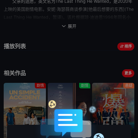
父亲的遗愿
，英文名为The Last Thing He Wanted，是2020年
上映的美国剧情电影。安妮·海瑟薇商谈参演[他最后想要的东西](The
Last Thing He Wanted，暂译)。该片根据琼·迪迪恩1996年同名小
说改编，迪·里斯([泥土之界])执导。影片故事讲述一位名叫埃琳娜•麦
展开

克马宏的记者放弃对1984年总统竞选活动的报道，而为了实现父亲
的意愿，她决定报道伊朗毒品
交易
的新闻。
播放列表
排序
相关作品
更多
剧情
剧情
悬疑
蓝光画质
蓝光画质
蓝光画质