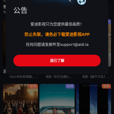
普通事故
远山淡影
爆弹
公告
电影《普通事故》讲述了，一场看似微不足道的事故，却引发连锁反应，导致事态不断升级。
电影《远山淡影》讲述了：1982年，英国。一位年轻有抱负的日英混血作家准备书写其母亲——1952年，英国。战后移英的日本妇人悦子，因长女自杀而忆起在长崎的最后一段时光。悦子与妇人幸子相遇，幸子也准
一个神秘中年男子醉酒后袭击了一台自动售货机和便利店店员，被警方拘留。他声称自己拥有超能力，并预测东京将有炸弹。从秋叶原爆炸事件算起，他预测接下来还会有三次爆炸，间隔一小时。随后，他一边回避着警察的
剧情
剧情
剧情
爱迪影视只为您提供最佳画质！
防止失联，请务必下载爱迪影视APP
任何问题请发邮件至
support@aidi.la
我已了解
蓝光画质
蓝光画质
蓝光画质
浴血黑帮：不朽传奇
利刃出鞘3
触不可及
1940年的伯明翰，在第二次世界大战的混乱中，汤米·谢尔比（基里安·墨菲 饰）从自我放逐中回归，直面着迄今为止最具破坏性的清算。家族和国家的未来岌岌可危，汤米必须面对自己心中的恶魔，并选择是直面它
电影《利刃出鞘3》讲述了：大侦探布兰科（丹尼尔·克雷格 饰）来到有着黑暗历史的小镇教会，与诚恳的年轻神父（乔什·奥康纳 饰）携手合作，调查一桩不可能的完美犯罪。
电影《触不可及》讲述了：因为一次跳伞事故，白人富翁菲利普Philippe（弗朗索瓦·克鲁塞 François Cluzet 饰）瘫痪在床，欲招聘一名全职陪护。由于薪酬高，应聘者云集，个个舌灿莲花，
剧情
剧情
剧情