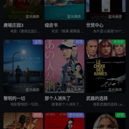
蓝光画质
蓝光画质
蓝光画质
唐顿庄园3
绿皮书
世贸中心
电影《唐顿庄园3》讲述了玛丽身陷公众丑闻，家族面临财务困境，全家面临着社会耻辱的威胁。克劳利家族必须拥抱变革，与下一代一起引领唐顿庄园走向未来。
托尼（维果·莫腾森 Viggo Mortensen 饰）是一个吊儿郎当游手好闲的混混，在一家夜总会做侍者。这间夜总会因故要停业几个月，可托尼所要支付的房租和生活费不会因此取消，所以他的当务之急是去
本片是以美国“911”事件为背景的灾难片，故事重现了当时那场突如其来的灾难。9月11日的一个美妙清晨，消防总署突然警铃大作，接到世贸中心遭到恐怖袭击而倒塌的消息后，消防警员约翰·迈克洛林（尼古拉斯
温情
剧情
老电影
蓝光画质
蓝光画质
蓝光画质
黎明的一切
那个人消失了
武器的选择
电影黎明的一切改编自濑尾麻衣子的同名小说，讲述拥有常人难以理解的疾病和烦恼的同事二人互相帮助度过各自创伤的故事。患有经前综合征的藤沢美纱，因为刚转职来的山添孝俊做的某件事而爆发怒火。陷入自我厌恶的
故事那个人消失了发生在带有“人一个接一个消失”传说的公寓里，讲述了青年投递员丸子在每天出入公寓的过程中，偶然得知了可疑住户的“秘密”。以那一天为界，他被卷入了意想不到的大事件…
电影武器的选择 Le choix des armes讲述了，一对囚犯Serge和Mickey越狱离开监狱之后却遭人伏击，这是他们不得不去到Serge的老朋友Noel那庇护。Mickey却有自己的想
剧情
意外结局
剧情