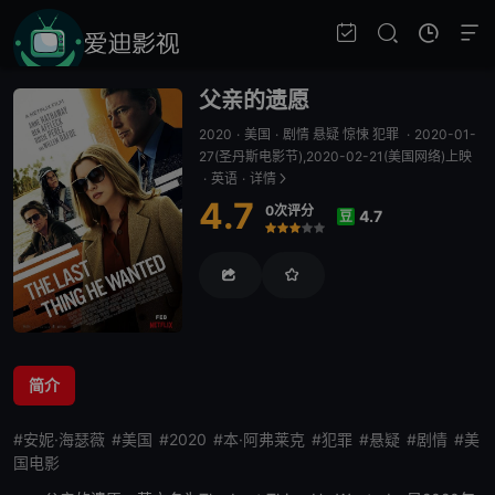
父亲的遗愿
2020
·
美国
·
剧情 悬疑 惊悚 犯罪
·
2020-01-
27(圣丹斯电影节),2020-02-21(美国网络)上映
·
英语
·
详情
4.7
0次评分
4.7
豆
很差
较差
还行
推荐
力荐
简介
#安妮·海瑟薇
#美国
#2020
#本·阿弗莱克
#犯罪
#悬疑
#剧情
#美
国电影