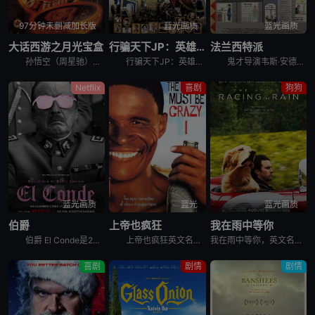
97分钟未删减加长版
蓝光画质
蓝光画质
大话西游之月光宝盒
行骗天下JP：英雄篇
法兰西特派
孙悟空（周星驰）护送唐三藏（罗家英）去西天取经路上，与牛魔王合谋欲杀害唐三藏，并偷走了月光宝盒，此举使观音萌生将其铲除心思，经唐三藏请求，孙悟空被判五百年后重新投胎做人赎其罪孽。五百年后孙悟空化身
行骗天下JP：英雄篇 映画コンフィデンスマンJP 英雄編是2022年日本喜剧电影。信用诈欺师系列继香港、马来西亚，第三部电影版将舞台拉到了欧洲！ &nbs
鬼才导演韦斯·安德森众所瞩目的《法兰西特派週报》，故事从二十世纪法国一间美国报社萌芽，一家驻法国城市的美国杂志社，将一段又一段的精彩故事放送给世人。藉由三则引人入胜的专题报导，带著观众展开冒险奇想
Netflix
喜剧
狗狗
蓝光画质
蓝光
蓝光画质
伯爵
上帝也疯狂
我在雨中等你
伯爵 El Conde是2023年喜剧,恐怖,历史,奇幻电影。《伯爵》故事智利独裁者奥古斯托·皮诺切特展开，他并没有死，而是成为了吸血鬼。在这个世界上呆了250年之后，自身耻辱以及家庭冲突所带来的
上帝也疯狂英文名The Gods Must Be Crazy，是1980年喜剧电影。广袤无垠的非洲大陆，现代文明与原始社会和谐共存。在离现代大都市六千公里的卡拉哈里沙漠腹地，生活着仍未受到外来文明
我在雨中等你，英文名为The Art of Racing in the Rain，是2019年上映的美国喜剧剧情电影。影片改编自Garth Stein所著同名畅销小说，聚焦一只名叫恩佐的狗狗，和他的主人
喜剧
剧情
剧情