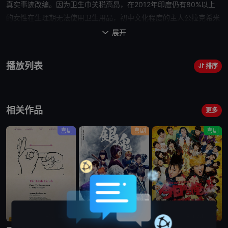
真实事迹改编。因为卫生巾关税高昂，在2012年印度仍有80%以上
的女性在生理期无法使用卫生用品，初中文化程度的主人公拉克希米
（阿克谢·库玛尔 饰）为了妻子（拉迪卡·艾普特 饰）的健康，寻找低
展开

成本的卫生巾的生产方法，却被全村人视为变态、疯子；最后他远走
大城市德里，遇到了生命中最重要的美女合伙人帕里（索娜姆·卡普尔
播放列表
排序
饰），最终发明了低成本卫生巾生产机器，并开放专利，为印度全国
对于女性经期卫生观念带来变革，2018年7月印度取消卫生巾进口关
税。“权势之人、强壮之人不会让国家变强，女性强大、
母亲
强大、
相关作品
姐妹
们强大后，国家才会强盛。”
更多
喜剧
喜剧
喜剧
蓝光画质
蓝光5.1声道
蓝光5.1声道