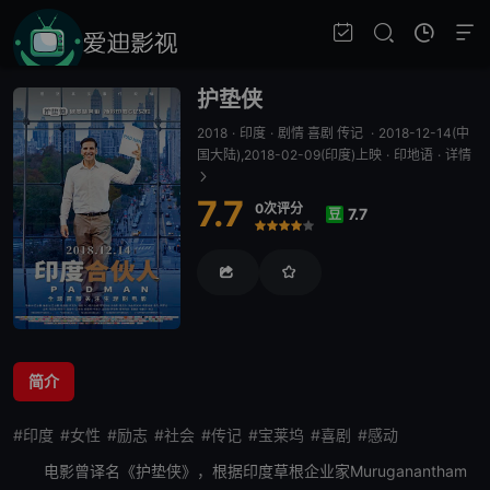
护垫侠
2018
·
印度
·
剧情 喜剧 传记
·
2018-12-14(中
国大陆),2018-02-09(印度)上映
·
印地语
·
详情
7.7
0次评分
7.7
豆
很差
较差
还行
推荐
力荐
简介
#印度
#女性
#励志
#社会
#传记
#宝莱坞
#喜剧
#感动
电影曾译名《
护垫侠
》，根据印度草根企业家Muruganantham