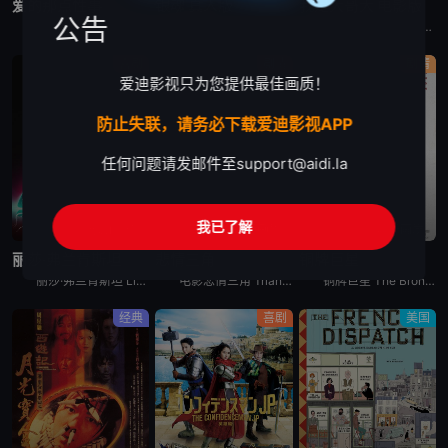
爱的那点性事
银魂 真人版
我是大哥大 电影版
公告
爱的那点性事 The Little Death是一部关于爱情、性..欲、关系等多元素喜剧电影。影片充满了澳式幽默，把一个严重幻想症的女人，一堆面临困扰的夫妻等等一些角色巧妙地联系到一起。
这是一个外星人和地球人混居的时代，在外星移民的压迫和统治下，流传百年的武士道精神已然没落，然而，在一片倾颓之势面前，依然有一群人默默的遵守着他们的准则和正义。家道中落的青年志村新八（菅田将晖 饰）
电影我是大哥大 电影版 今日から俺は！！劇場版讲述的是：三桥贵志以转校为契机，决定在新学校“嚣张”一把，从此做个不良少年。为了能在同学中获得存在感，他还特地去发廊弄了一头金色卷发。而和他转到同一所
喜剧
剧情
剧情
爱迪影视只为您提供最佳画质！
防止失联，请务必下载爱迪影视APP
任何问题请发邮件至
support@aidi.la
我已了解
蓝光5.1声道
蓝光画质
蓝光画质
丽莎·弗兰肯斯坦
悲情三角
铜牌巨星
丽莎·弗兰肯斯坦 Lisa Frankenstein是2024年美国喜剧,爱情,恐怖,奇幻电影。《丽莎·弗兰肯斯坦》设定在1989年，讲述一个不受欢迎的高中生在一个电闪雷鸣之夜意外复活了一具英俊的
电影悲情三角 Triangle of Sadness讲述的是：Carl和Yaya是一对很有影响力的模特夫妇。时装周结束后，他们受邀来到一艘游艇进行豪华的跨洋之旅，船员们都非常尽职地为度假者们服务。
铜牌巨星 The Bronze讲述的是：霍普（梅丽莎·劳奇 Melissa Rauch 饰）从小就立志成为一名体操运动员，在一场世界级的比赛中，霍普虽然脚踝受伤却依然忍痛完成了比赛动作并获得了铜牌
经典
喜剧
美国