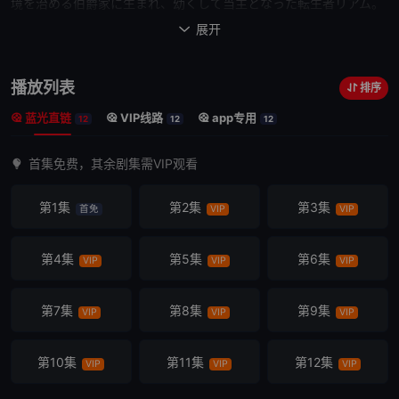
境を治める
伯爵
家に生まれ、幼くして当主となった転生者リアム。
善良さ故に奪われ続
展开

けた前世を反省した彼は、今度は奪う側である「悪徳領主」となり
民を虐げようと決意！
播放列表
排序
せっかくのSF世界なのだからロボットにだって乗りたい！
蓝光直链
VIP线路
app专用
最強の剣術だって習得
12
12
12
して、傍若無人に振る舞いたい！
首集免费，其余剧集需VIP观看
ゆくゆくはハーレムを作って、酒池肉林も楽しみた
い!! ──しかし。
第1集
第2集
第3集
首免
VIP
VIP
リアムなりに「悪徳領
主」らしく振る舞っているはずが、なぜか民からは感謝されて好感
度は上がりっぱなし……!?
第4集
第5集
第6集
VIP
VIP
VIP
魔法ありロボットありの星間国家を舞台に、
超銀河スケールでお贈りする勘違い
第7集
第8集
第9集
VIP
VIP
VIP
領地経営譚が堂々開幕!!
第10集
第11集
第12集
VIP
VIP
VIP