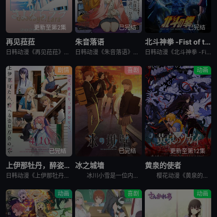
更新至第2集
已完结
已完结
再见菈菈
朱音落语
北斗神拳 -Fist of the North Star-
日韩动漫《再见菈菈》又名：Sayonara Lara,再见,劳拉,さよならララ，讲述了：昔々あるところに、ララという人魚のプリンセスがおりました。海の王である父と、姉たちに愛されて、すくすくと育ちまし
日韩动漫《朱音落语》又名：落语朱音,Akane-banashi,あかね噺，讲述了：朱音从小就非常崇拜身为落语家的父亲，经常在门后偷看父亲练习的模样。然而，父亲参加「真打」晋升测验却遭到无情地逐出师门之
日韩动漫《北斗神拳 -Fist of the North Star-》又名：北⽃之拳 -Fist of the North Star-,北斗の拳 -FIST OF THE NORTH STAR-，讲述
剧情
喜剧
动画
已完结
已完结
更新至第12集
上伊那牡丹，醉姿如百合
冰之城墙
黄泉的使者
日韩动漫《上伊那牡丹，醉姿如百合》又名：Kamiina Botan,Yoeru Sugata wa Yuri no Hana,the Drunken Appearance Is a Lily Flow
冰川小雪是一位内向的学生，她总是向外筑起一道高高的心墙，只跟儿时好友安昙美姫互动。有一天，名叫雨宫凑的男孩，没来由地开始试图打进小雪的心房，扰乱了她平静的生活。 孤僻的小雪、受欢迎的美姫、没有边界
樱花动漫《黄泉的使者》讲述了，月落和亚晨是一对双胞胎兄妹，他们在一个与世隔绝的深山小村落里出生，被称为“分隔夜与昼的双子”。他们拥有获得特殊力量的资格，一场围绕他们的双使战斗也随之展开。 &nbs
动画
喜剧
动画