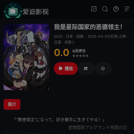
我是星际国家的恶德领主！
2025
·
日本
·
动画
·
2025-04-05(日本)上映
·
日语
·
详情
0.0
0次评分
很差
较差
还行
推荐
力荐
播放
简介
「“悪徳領主”になって、好き勝手に生きてやる！」
星間国家アルグランド帝国の辺