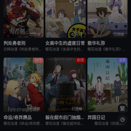
已完结
已完结
已完结
判处勇者刑
女高中生的虚度日常
散华礼弥
日韩动漫《判处勇者刑》又名：勇者刑に処す,勇者处刑 惩罚勇者9004队服刑记录,勇者刑に処す 懲罰勇者9004隊刑務記録，讲述了：勇者刑是最严重的刑罚。犯了大罪被判处勇者刑的人，将受到勇者的惩罚。所谓
樱花动漫《女高中生的虚度日常》又名：女子高中生的虚度日常,女高中生的无所事事,女高中生的浪费青春,Wasteful Days of High School Girls,女子高生の無駄づかい，讲述了：性
樱花动漫《散华礼弥》又名Sankarea,僵尸哪有那么萌？(台),さんかれあ,散华礼弥，讲述了：散华礼弥（内田真礼 配音）本该是一个快乐活泼的女孩，可是与亡母过分想象的外貌激发了父亲散华团一郎（石冢运
动作
剧情
温情
繁
已完结
已完结
完结
命运/奇异赝品
躲在超市后门抽烟的两人
异国日记

樱花动漫《命运/奇异赝品》讲述了，魔术师与英灵为夺取能如愿所偿的愿望机“圣杯”而展开圣杯战争。日本的第五次圣杯战争结束后的几年，在美国西部的城市雪原市被观测到有新的圣杯战争预兆，集结的魔术师与英灵……
樱花动漫《躲在超市后门抽烟的两人》讲述了，每天过着社畜生活的上班族佐佐木，唯一的慰藉就是常去超市的收银员山田。某天疲惫不堪的他再次前往超市寻求治愈，却发现山田刚好不在。郁闷的他试图通过抽烟缓解压力，却
樱花动漫《异国日记》讲述了，少女小说家的高代槙生在姐姐夫妇的葬礼上，面对被亲戚们互相推诿的姐姐的遗孤·朝无法视而不见，顺势决定收养她。但是把侄女带回去之后，不善交际的槙生才发现自己不适合和谁一起生