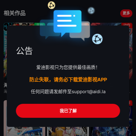
相关作品
更多
喜剧
剧情
动作
公告
爱迪影视只为您提供最佳画质！
更新至第1171集
已完结
更新至第2集
防止失联，请务必下载爱迪影视APP
海贼王
日本三国
我独自盗墓
任何问题请发邮件至
support@aidi.la
海贼王是日本动漫。传奇海盗哥尔•D•罗杰在临死前曾留下关于其毕生的财富“OnePiece”的消息，由此引得群雄并起，众海盗们为了这笔传说中的巨额财富展开争夺，各种势力、政权不断交替，整个世界进入了动荡混乱的“大海贼
日韩动漫《日本三国》又名：日本三國，讲述了：令和末期，日本因全球核战影响走向衰败，大量难民涌入，更严重的病毒、大地震、苛政与饥荒接连发生，引发民众暴动，国家体制崩溃，人口锐减至原来的十分之一以下，文明
日韩动漫《我独自盗墓》又名：盗墓王,盗掘王,Tomb Raider King,トウクツオウ,도굴왕，讲述了：2025年，世界各处惊现古墓，获得墓中“宝物”之人便能获得先人的异能，全世界为获得宝物而疯狂
动画
剧情
动作
我已了解