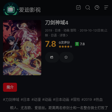
刀剑神域4
2019
·
日本
·
动画 冒险
·
2019-10-12(日本)上
映
·
日语
·
详情
7.8
0次评分
7.8
豆
很差
较差
还行
推荐
力荐
简介
#刀剑神域
#日本
#动漫
#动画
#日本动画
#冒险
#2019
#热血
桐人、尤吉欧、
爱丽丝
。距离两名修剑士和一名整合骑士打败了