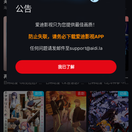
海贼王
日本三国
我独自盗墓
公告
海贼王是日本动漫。传奇海盗哥尔•D•罗杰在临死前曾留下关于其毕生的财富“OnePiece”的消息，由此引得群雄并起，众海盗们为了这笔传说中的巨额财富展开争夺，各种势力、政权不断交替，整个世界进入了动荡混乱的“大海贼
日韩动漫《日本三国》又名：日本三國，讲述了：令和末期，日本因全球核战影响走向衰败，大量难民涌入，更严重的病毒、大地震、苛政与饥荒接连发生，引发民众暴动，国家体制崩溃，人口锐减至原来的十分之一以下，文明
日韩动漫《我独自盗墓》又名：盗墓王,盗掘王,Tomb Raider King,トウクツオウ,도굴왕，讲述了：2025年，世界各处惊现古墓，获得墓中“宝物”之人便能获得先人的异能，全世界为获得宝物而疯狂
动画
剧情
动作
爱迪影视只为您提供最佳画质！
防止失联，请务必下载爱迪影视APP
任何问题请发邮件至
support@aidi.la
我已了解
更新至第2集
已完结
已完结
再见菈菈
朱音落语
北斗神拳 -Fist of the North Star-
日韩动漫《再见菈菈》又名：Sayonara Lara,再见,劳拉,さよならララ，讲述了：昔々あるところに、ララという人魚のプリンセスがおりました。海の王である父と、姉たちに愛されて、すくすくと育ちまし
日韩动漫《朱音落语》又名：落语朱音,Akane-banashi,あかね噺，讲述了：朱音从小就非常崇拜身为落语家的父亲，经常在门后偷看父亲练习的模样。然而，父亲参加「真打」晋升测验却遭到无情地逐出师门之
日韩动漫《北斗神拳 -Fist of the North Star-》又名：北⽃之拳 -Fist of the North Star-,北斗の拳 -FIST OF THE NORTH STAR-，讲述
剧情
喜剧
动画