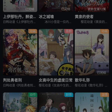
已完结
已完结
更新至第12集
上伊那牡丹，醉姿如百合
冰之城墙
黄泉的使者
日韩动漫《上伊那牡丹，醉姿如百合》又名：Kamiina Botan,Yoeru Sugata wa Yuri no Hana,the Drunken Appearance Is a Lily Flow
冰川小雪是一位内向的学生，她总是向外筑起一道高高的心墙，只跟儿时好友安昙美姫互动。有一天，名叫雨宫凑的男孩，没来由地开始试图打进小雪的心房，扰乱了她平静的生活。 孤僻的小雪、受欢迎的美姫、没有边界
樱花动漫《黄泉的使者》讲述了，月落和亚晨是一对双胞胎兄妹，他们在一个与世隔绝的深山小村落里出生，被称为“分隔夜与昼的双子”。他们拥有获得特殊力量的资格，一场围绕他们的双使战斗也随之展开。 &nbs
动画
喜剧
动画
已完结
已完结
已完结
判处勇者刑
女高中生的虚度日常
散华礼弥
日韩动漫《判处勇者刑》又名：勇者刑に処す,勇者处刑 惩罚勇者9004队服刑记录,勇者刑に処す 懲罰勇者9004隊刑務記録，讲述了：勇者刑是最严重的刑罚。犯了大罪被判处勇者刑的人，将受到勇者的惩罚。所谓
樱花动漫《女高中生的虚度日常》又名：女子高中生的虚度日常,女高中生的无所事事,女高中生的浪费青春,Wasteful Days of High School Girls,女子高生の無駄づかい，讲述了：性
樱花动漫《散华礼弥》又名Sankarea,僵尸哪有那么萌？(台),さんかれあ,散华礼弥，讲述了：散华礼弥（内田真礼 配音）本该是一个快乐活泼的女孩，可是与亡母过分想象的外貌激发了父亲散华团一郎（石冢运
动作
剧情
温情