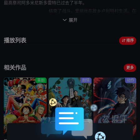
最高祭司阿多米尼斯多雷特已过去了半年。
结束了战斗，
爱丽丝
在
故乡
卢利特村生活。在
她的身旁，是失去了挚友，自己也失去了手臂和心的桐人。
展开

献身般支撑着他的
爱丽丝
，丝
毫没有保留像以前一样作为骑士的心。
播放列表
排序
“告诉我，桐人……我究竟该怎么办？”
然而，通往将Underworld全境引
向悲剧的“最终压力测试”的倒计时，却毫不留情地推进着。
相关作品
仿佛与之相呼应一般，在“黑暗
更多
领域”的深处，暗黑神贝库达复活了。他率领暗黑帝国的军队，为了
喜剧
剧情
动作
得到“光之巫女”，开始向“人界”进攻。
指挥“人界”军队的贝尔库利等人，决心与“黑暗领域”
的军队展开前所未有的大战。
但在
他们
身旁，并没有发现
爱丽丝
，以及拯救了“人界”的两
位
英雄
的身影。
《刀剑神域》系列最长、拥有最华丽战斗的“Alicization”篇，其最终
更新至第1171集
已完结
更新至第2集
章终于揭幕！