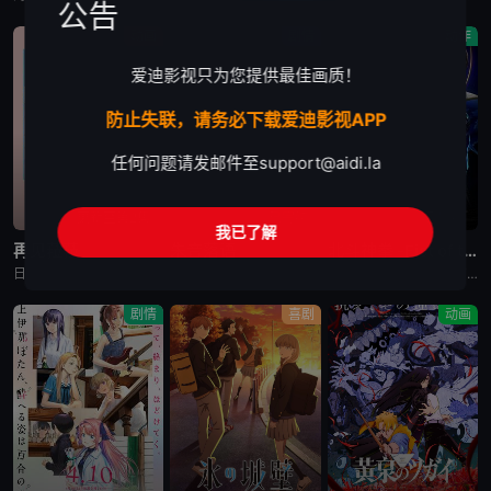
公告
动画
剧情
动作
爱迪影视只为您提供最佳画质！
防止失联，请务必下载爱迪影视APP
任何问题请发邮件至
support@aidi.la
更新至第2集
已完结
已完结
我已了解
再见菈菈
朱音落语
北斗神拳 -Fist of the North Star-
日韩动漫《再见菈菈》又名：Sayonara Lara,再见,劳拉,さよならララ，讲述了：昔々あるところに、ララという人魚のプリンセスがおりました。海の王である父と、姉たちに愛されて、すくすくと育ちまし
日韩动漫《朱音落语》又名：落语朱音,Akane-banashi,あかね噺，讲述了：朱音从小就非常崇拜身为落语家的父亲，经常在门后偷看父亲练习的模样。然而，父亲参加「真打」晋升测验却遭到无情地逐出师门之
日韩动漫《北斗神拳 -Fist of the North Star-》又名：北⽃之拳 -Fist of the North Star-,北斗の拳 -FIST OF THE NORTH STAR-，讲述
剧情
喜剧
动画