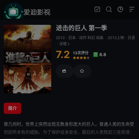
进击的巨人 第一季
2013
·
日本
·
动作 科幻 动画
·
2013上映
·
日语
·
详情
7.2
13次评分
8.8
豆
很差
较差
还行
推荐
力荐
简介
曾几何时，世界上突然出现无数身形庞大的巨人，
普通人
类的生命受
到前所未有的威胁。为了保护自身安全，最后的人类筑起三座高墙：