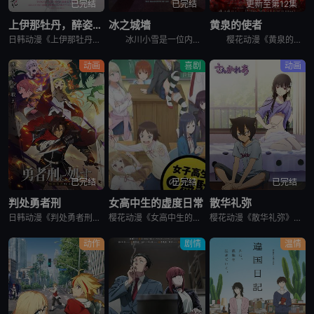
已完结
已完结
更新至第12集
上伊那牡丹，醉姿如百合
冰之城墙
黄泉的使者
日韩动漫《上伊那牡丹，醉姿如百合》又名：Kamiina Botan,Yoeru Sugata wa Yuri no Hana,the Drunken Appearance Is a Lily Flow
冰川小雪是一位内向的学生，她总是向外筑起一道高高的心墙，只跟儿时好友安昙美姫互动。有一天，名叫雨宫凑的男孩，没来由地开始试图打进小雪的心房，扰乱了她平静的生活。 孤僻的小雪、受欢迎的美姫、没有边界
樱花动漫《黄泉的使者》讲述了，月落和亚晨是一对双胞胎兄妹，他们在一个与世隔绝的深山小村落里出生，被称为“分隔夜与昼的双子”。他们拥有获得特殊力量的资格，一场围绕他们的双使战斗也随之展开。 &nbs
动画
喜剧
动画
已完结
已完结
已完结
判处勇者刑
女高中生的虚度日常
散华礼弥
日韩动漫《判处勇者刑》又名：勇者刑に処す,勇者处刑 惩罚勇者9004队服刑记录,勇者刑に処す 懲罰勇者9004隊刑務記録，讲述了：勇者刑是最严重的刑罚。犯了大罪被判处勇者刑的人，将受到勇者的惩罚。所谓
樱花动漫《女高中生的虚度日常》又名：女子高中生的虚度日常,女高中生的无所事事,女高中生的浪费青春,Wasteful Days of High School Girls,女子高生の無駄づかい，讲述了：性
樱花动漫《散华礼弥》又名Sankarea,僵尸哪有那么萌？(台),さんかれあ,散华礼弥，讲述了：散华礼弥（内田真礼 配音）本该是一个快乐活泼的女孩，可是与亡母过分想象的外貌激发了父亲散华团一郎（石冢运
动作
剧情
温情