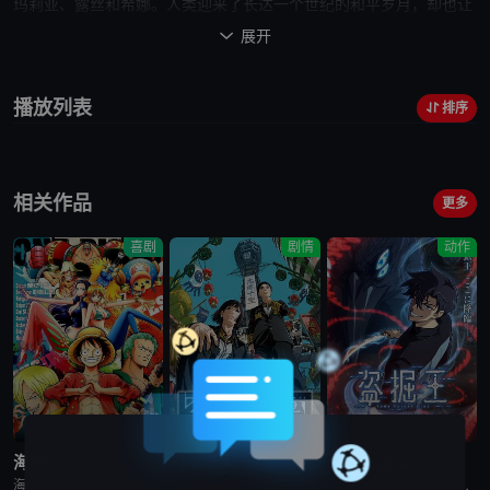
玛莉亚、露丝和希娜。人类迎来了长达一个世纪的和平岁月，却也让
自己成为圈养在笼中的鸟儿，屈辱地失去自由。845年，高达60米的
展开

超大型巨人和铠之巨人登场， 摧毁了最外层的玛莉亚之壁，也惊醒了
人类似乎永远不会苏醒的长梦。在此事件中，不愿蜷缩在墙内的少年
播放列表
排序
艾伦·耶格尔（梶裕贵 配音）亲眼目睹
母亲
遇害，由此更坚定了他加
入调查兵团的决心。在此
之后
，艾伦和青梅竹马三笠·阿克曼（石川由
依 配音）、好友阿尔敏·亚鲁雷特（井上麻里奈 配音）加入第104期
相关作品
训练兵团，发誓成为足以消灭所有巨人的英勇战士。百年的和平结
更多
束，人类和巨人的战争再度拉开序幕…… 本片根据谏山创的同名原作
喜剧
剧情
动作
改编。
更新至第1171集
已完结
更新至第2集
海贼王
日本三国
我独自盗墓
海贼王是日本动漫。传奇海盗哥尔•D•罗杰在临死前曾留下关于其毕生的财富“OnePiece”的消息，由此引得群雄并起，众海盗们为了这笔传说中的巨额财富展开争夺，各种势力、政权不断交替，整个世界进入了动荡混乱的“大海贼
日韩动漫《日本三国》又名：日本三國，讲述了：令和末期，日本因全球核战影响走向衰败，大量难民涌入，更严重的病毒、大地震、苛政与饥荒接连发生，引发民众暴动，国家体制崩溃，人口锐减至原来的十分之一以下，文明
日韩动漫《我独自盗墓》又名：盗墓王,盗掘王,Tomb Raider King,トウクツオウ,도굴왕，讲述了：2025年，世界各处惊现古墓，获得墓中“宝物”之人便能获得先人的异能，全世界为获得宝物而疯狂