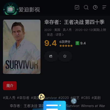
幸存者：王者决战 第四十季
2020
·
美国
·
真人秀
·
2020-02-12(美国)上映
·
英语
·
详情
9.4
0次评分
9.4
豆
很差
较差
还行
推荐
力荐
简介
#真人秀
#幸存者
#美国
#Survivor
#2020
#综艺
#CBS
#美剧
幸存者：王者决战 第四十季
英文名为Survivor: Winners at War