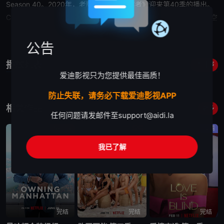
Season 40。2020年，老牌真人秀《幸存者》迎来第40季的播出。
CBS特邀20位前冠军参加本季比赛以庆祝这一盛事。除了参赛阵容空
前强大之外，本季的冠军奖金也将翻倍至200万美元。
展开

公告
播放列表
排序
爱迪影视只为您提供最佳画质！
防止失联，请务必下载爱迪影视APP
相关作品
更多
任何问题请发邮件至
support@aidi.la
Netflix
爱情
爱情
我已了解
完结
完结
完结