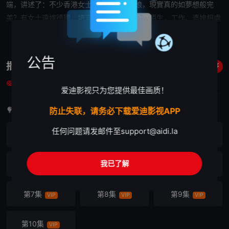
端，讲述了：不少香港女士夢想做過埠新娘，現實真的如夢想般完
美？有女士遠嫁德國，語言、文化、人脈全然陌生，工作、婆媳相處
困難重重；有女士經歷人生谷底時，遇到一名丹麥男子，被他感動嫁
展开

到彼邦，想不到當地人歧視華人，自己成為了不受歡迎的人！體驗過
嫁到這世界邊端的傷痛，是甚麼令她們甘願繼續「捱」下去，為愛情
公告
播放列表
排序
狠狠賭一把？陳貝兒與這些主角促膝詳談，挖開她們深藏心底的心
蓝光直链
VIP线路
app专用
聲。有人不介意異地姊弟戀，願意放棄香港的優渥生活，主動追求泰
10
10
10
爱迪影视只为您提供最佳画质！
國「弟弟」，認為愛情要積極爭取，不應受地域限制；亦有女士出差
首集免费，其余剧集需VIP观看
防止失联，请务必下载爱迪影视APP
時遇到心儀對象，認定是上天註定的異地姻緣，跟隨命運指引嫁到阿
聯酋，信奉當地宗教。陳貝兒與她們一同探討
幸福
應主動爭取，還是
任何问题请发邮件至
support@aidi.la
第1集
第2集
第3集
首免
VIP
VIP
待上天安排？
我已了解
第4集
第5集
第6集
VIP
VIP
VIP
第7集
第8集
第9集
VIP
VIP
VIP
第10集
VIP