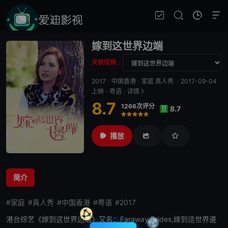
嫁到这世界边端
关联视频 :
2017
·
中国香港
·
家庭 真人秀
·
2017-09-04
上映
·
粤语
·
详情
8.7
1266次评分
8.7
豆
很差
较差
还行
推荐
力荐
播放
简介
#家庭
#真人秀
#中国香港
#粤语
#2017
港台综艺《
嫁到这世界边端
》又名：Faraway Brides,嫁到這世界邊