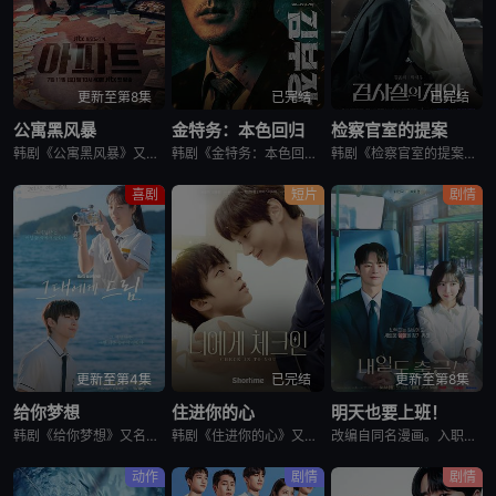
更新至第8集
已完结
已完结
公寓黑风暴
金特务：本色回归
检察官室的提案
韩剧《公寓黑风暴》又名：公寓,The Apartment Job,아파트，讲述了：曾经的帮派老大急需现金，于是和有志成为律师的同伴合作，打算窃取住宅社区的储备基金，却意外揭开深藏的腐败真相。
韩剧《金特务：本色回归》又名金部长,Agent Kim,김부장,金特务：本色回归，剧中主角金科长由苏志燮饰演。在剧中，金科长是敏智的父亲，也是一名朝鲜间谍。他被派去执行无数特别任务，包括17次朝鲜任务
韩剧《检察官室的提案》又名：检察官办公室的提议,检察官的提案(台),The Prosecutors Proposal,검사실의 제안，讲述了：改编自同名小说。一个是凶手的儿子，一个是受害者的儿子——一
喜剧
短片
剧情
更新至第4集
已完结
更新至第8集
给你梦想
住进你的心
明天也要上班！
韩剧《给你梦想》又名：Dream For You,그대에게 드림，讲述了：该剧是一部浪漫喜剧，讲述了连一个梦想都无所畏惧的十几岁，被现实挡住而受挫的二十几岁，像变成那样的大人的三十几岁的记者李载与一个
韩剧《住进你的心》又名：Check In To You,너에게 체크인，讲述了：一位是完美主义、以利益为重的冷酷CEO车道京，他计划卖掉一间充满魅力的民宿；另一位是感性、温柔且深爱这个民宿的经理尹智梧
改编自同名漫画。入职五年的智允在无聊的公司生活中与公司最挑剔的男上司时宇纠缠在了一起，甚至以不想结婚为由而逃跑的前男友秋天出现了...
动作
剧情
剧情