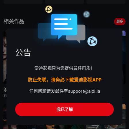
相关作品
更多
剧情
剧情
剧情
公告
爱迪影视只为您提供最佳画质！
防止失联，请务必下载爱迪影视APP
更新至第6集
已完结
更新至第10集
杀人者的购物中心2
秘密关系
婚姻之后
任何问题请发邮件至
support@aidi.la
韩剧《杀人者的购物中心2》又名：A Shop for Killers S2,A Shop for Killers Season 2,킬러들의 쇼핑몰2，讲述了：购物中心即将重新开张！郑进湾（李栋旭 饰
韩剧秘密关系改编自同名漫画。多温聪明机灵、足智多谋，努力摆脱贫困。但他的吝啬行为却惹恼了同事成贤，成贤讨厌他。在与自己贫困的父母发生冲突后，多温突然与成贤的关系越来越亲密，同时也在平衡着对前任导师
韩剧《婚姻之后》又名：婚姻的完成,The Husband,The Fulfillment of Marriage,결혼의 완성，讲述了：神经外科权威姜泰柱（南宫珉 饰）因为老婆高世允（李雪 饰）在提出
剧情
剧情
剧情
我已了解