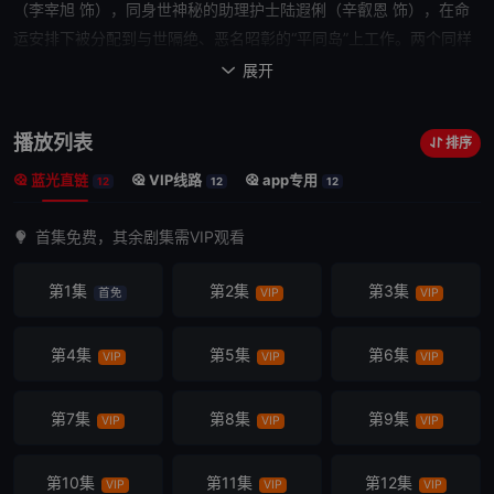
（李宰旭 饰），同身世神秘的
助理
护士陆遐俐（辛叡恩 饰），在
命
运
安排下被分配到与世隔绝、恶名昭彰的“平同岛”上工作。两个同样
受伤的灵魂，在艰难环境中共同成长，展开彼此疗愈的浪漫故事。该
展开

剧改编自同名漫画。
播放列表
排序
蓝光直链
VIP线路
app专用
12
12
12
首集免费，其余剧集需VIP观看
第1集
第2集
第3集
首免
VIP
VIP
第4集
第5集
第6集
VIP
VIP
VIP
第7集
第8集
第9集
VIP
VIP
VIP
第10集
第11集
第12集
VIP
VIP
VIP