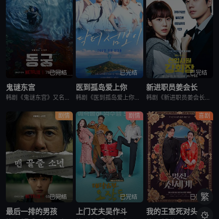
已完结
已完结
已完结
鬼谜东宫
医到孤岛爱上你
新进职员姜会长
韩剧《鬼谜东宫》又名：东宫,East Palace,동궁，讲述了：讲述拥有穿梭于灵界能力的具天（南柱赫 饰）和能听见死者声音的宫女生姜（卢允瑞 饰）被王（曹承佑 饰）召见，以揭开笼罩在世子宫中的诅咒的
韩剧《医到孤岛爱上你》讲述了，立志成为顶尖整形外科医生都志义（李宰旭 饰），同身世神秘的助理护士陆遐俐（辛叡恩 饰），在命运安排下被分配到与世隔绝、恶名昭彰的“平同岛”上工作。两个同样受伤的灵魂，在艰
韩剧《新进职员姜会长》改编自同名小说。韩国10大财阀崔成集团的会长姜龙浩在宣布隐退后，与从天而降的新员工相撞，莫名其妙进入该员工身体后发生的故事。
剧情
剧情
喜剧
繁
已完结
已完结
已完结
最后一排的男孩
上门丈夫吴作斗
我的王室死对头
