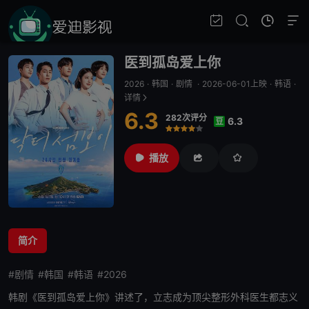
医到孤岛爱上你
2026
·
韩国
·
剧情
·
2026-06-01上映
·
韩语
·
详情
6.3
282次评分
6.3
豆
很差
较差
还行
推荐
力荐
播放
简介
#剧情
#韩国
#韩语
#2026
韩剧《
医到孤岛爱上你
》讲述了，立志成为顶尖整形外科医生都志义