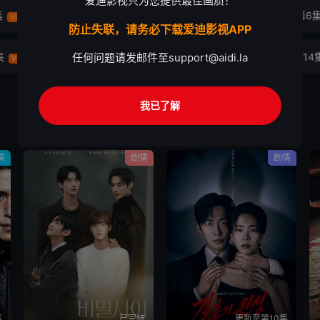
爱迪影视只为您提供最佳画质！
集
第4集
第5集
第6
VIP
VIP
VIP
防止失联，请务必下载爱迪影视APP
任何问题请发邮件至
support@aidi.la
集
第12集
第13集
第14
VIP
VIP
VIP
我已了解
情
剧情
剧情
集
已完结
更新至第10集