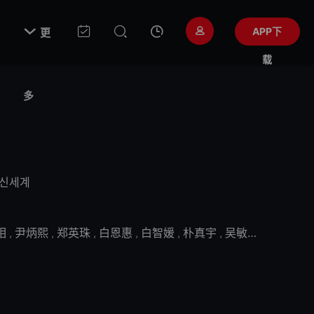

APP下
更
载
多
신세계
相
,
尹炳熙
,
郑英珠
,
白恩惠
,
白智媛
,
朴真宇
,
吴敏爱
,
张河恩