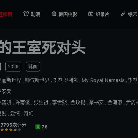
连续剧
动漫
韩国电影
纪录片
综艺
的王室死对头
2026
韩国
美丽新世界
,
帅气新世界
,
멋진 신세계
,
My Royal Nemesis
,
멋진
韩泰燮
林智妍
,
许南俊
,
张胜祖
,
李世熙
,
金玟锡
,
蔡书安
,
金海淑
,
尹周
喜剧
,
爱情
,
奇幻
7795次评分
7.8
豆
行
推荐
力荐