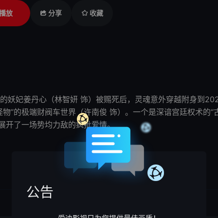
播放
分享
收藏
的妖妃姜丹心（林智妍 饰）被赐死后，灵魂意外穿越
附身
到2
怪物
”的极端财阀车世界（许南俊 饰）。一个是深谙宫廷权术的“
外展开了一场势均力敌的疯批爱情。
公告