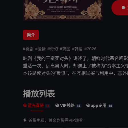
简介
#喜剧
#爱情
#奇幻
#韩国
#韩语
#2026
韩剧《
我的王室死对头
》讲述了，朝鲜时代恶名昭彰
重活一次、远离男人时，却遇上了被称为“资本主义
本该是死对头的“反派”，在互相试探与利用中，意
播放列表
蓝光直链
VIP线路
app专用
14
14
14
首集免费，其余剧集需VIP观看