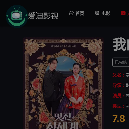
首页
电影
我
已完结
又名 :
导演 :
演员 :
类型 :
7.8
很差
较差
还