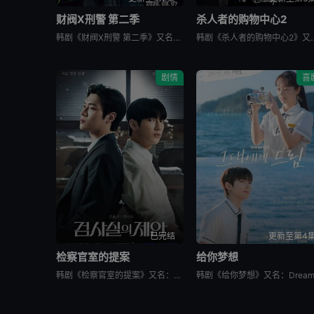
财阀X刑警 第二季
杀人者的购物中心2
韩剧《财阀X刑警 第二季》又名：재벌X형사 2,재벌X형사2,财阀X刑警 2,财阀X刑警2,Flex x Cop2,纨绔子弟(韩国版),재벌X형사 시즌2，讲述了：财阀富三代警察陈利手（安普贤 饰）华
韩剧《杀人者的购物中心2》又名：A Shop for Killers S2,A Shop f
剧情
喜
已完结
更新至第4
检察官室的提案
给你梦想
韩剧《检察官室的提案》又名：检察官办公室的提议,检察官的提案(台),The Prosecutors Proposal,검사실의 제안，讲述了：改编自同名小说。一个是凶手的儿子，一个是受害者的儿子——一