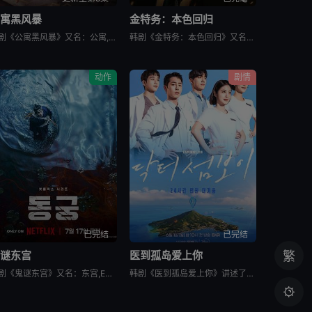
公寓黑风暴
金特务：本色回归
韩剧《公寓黑风暴》又名：公寓,The Apartment Job,아파트，讲述了：曾经的帮派老大急需现金，于是和有志成为律师的同伴合作，打算窃取住宅社区的储备基金，却意外揭开深藏的腐败真相。
韩剧《金特务：本色回归》又名金部长,Agent Kim,김부장,金特务：本色回归，剧中主角金科长由苏志燮饰演。在剧中，金科长是敏智的父亲，也是一名朝鲜间谍。他被派去执行无数特别任务，包括17次朝鲜任务
动作
剧情
已完结
已完结
鬼谜东宫
医到孤岛爱上你
繁
韩剧《鬼谜东宫》又名：东宫,East Palace,동궁，讲述了：讲述拥有穿梭于灵界能力的具天（南柱赫 饰）和能听见死者声音的宫女生姜（卢允瑞 饰）被王（曹承佑 饰）召见，以揭开笼罩在世子宫中的诅咒的
韩剧《医到孤岛爱上你》讲述了，立志成为顶尖整形外科医生都志义（李宰旭 饰），同身世神秘的助理护士陆遐俐（辛叡恩 饰），在命运安排下被分配到与世隔绝、恶名昭彰的“平同岛”上工作。两个同样受伤的灵魂，在艰
