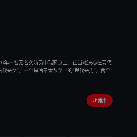
026年一名无名女演员申瑞莉身上。正当她决心在现代
古代
恶女
”，一个是信奉金钱至上的“现代恶男”，两个
排序