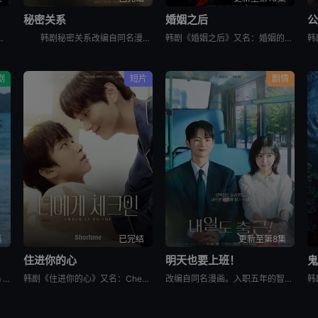
秘密关系
婚姻之后
or Killers Season 2,킬러들의 쇼핑몰2，讲述了：购物中心即将重新开张！郑进湾（李栋旭 饰
韩剧秘密关系改编自同名漫画。多温聪明机灵、足智多谋，努力摆脱贫困。但他的吝啬行为却惹恼了同事成贤，成贤讨厌他。在与自己贫困的父母发生冲突后，多温突然与成贤的关系越来越亲密，同时也在平衡着对前任导师
韩剧《婚姻之后》又名：婚姻的完成,The Husband,The Fulfillment of Marriage,결혼의 완성，讲述了：神经外科权威姜泰柱（南宫珉 饰）因为老婆高世允（李雪 饰）在提出
剧
短片
剧情
集
已完结
更新至第8集
住进你的心
明天也要上班！
韩剧《给你梦想》又名：Dream For You,그대에게 드림，讲述了：该剧是一部浪漫喜剧，讲述了连一个梦想都无所畏惧的十几岁，被现实挡住而受挫的二十几岁，像变成那样的大人的三十几岁的记者李载与一个
韩剧《住进你的心》又名：Check In To You,너에게 체크인，讲述了：一位是完美主义、以利益为重的冷酷CEO车道京，他计划卖掉一间充满魅力的民宿；另一位是感性、温柔且深爱这个民宿的经理尹智梧
改编自同名漫画。入职五年的智允在无聊的公司生活中与公司最挑剔的男上司时宇纠缠在了一起，甚至以不想结婚为由而逃跑的前男友秋天出现了...