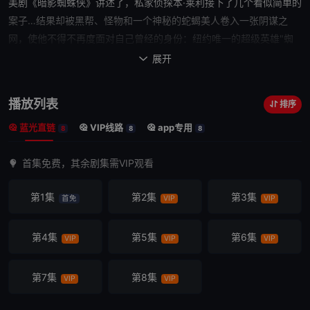
美剧《
暗影蜘蛛侠
》讲述了，私家侦探本·莱利接下了几个看似简单的
案子…结果却被黑帮、
怪物
和一个神秘的蛇蝎美人卷入一张阴谋之
网，使他不得不再度面对自己曾经的身份：纽约唯一的超级
英雄
"蜘
蛛"。
展开

播放列表
排序
蓝光直链
VIP线路
app专用
8
8
8
首集免费，其余剧集需VIP观看
第1集
第2集
第3集
首免
VIP
VIP
第4集
第5集
第6集
VIP
VIP
VIP
第7集
第8集
VIP
VIP