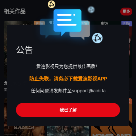
相关作品
更多
剧情
剧情
剧情
公告
爱迪影视只为您提供最佳画质！
更新至第7集
更新至第4集
已完结
防止失联，请务必下载爱迪影视APP
龙之家族 第三季
末日地堡 第三季
星城
美剧《龙之家族 第三季》，铁王座面前，绝无怜悯。
美剧《末日地堡 第三季》又名：羊毛战记,羊毛记,Silo Season 3，讲述了：当下，Juliette Nichols在被迫接受“净化”后幸存下来，但记忆却已丧失，而地堡正从叛乱中恢复，并面临着新
美剧《星城》为太空竞赛题材剧《为全人类》的衍生剧，是同一设定下的全新篇章。《星城》将我们带回太空竞赛另类历史重述的关键时刻——苏联成为首个实现载人登月的国家。但这次，我们将从铁幕后方探索这个故事，展现
任何问题请发邮件至
support@aidi.la
剧情
剧情
剧情
我已了解