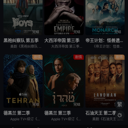
完结
完结
完结
黑袍纠察队 第五季
大西洋帝国 第三季
帝王计划：怪兽遗产 第二季
美剧《黑袍纠察队 第五季》讲述了，这是祖国人的世界，完全受制于他反复无常、自大狂妄的意志。休伊、母乳和法兰奇被囚禁在一个“自由营”里。星光努力组织抵抗，对抗压倒性的超级英雄力量。喜美子下落不明。但
大西洋帝国 第三季英文名为Boardwalk Empire Season 3，屡获殊荣的《大西洋帝国》（Boardwalk Empire）第三季将于北京时间9月17日播出，本季为12集。 &nbs
《帝王计划：怪兽遗产 第二季》讲述了，泰坦X并非普通的怪兽，它本身就是一场活生生的灾难。当它巨大的、散发着生物光辉的身躯冲破海面时，整个世界仿佛都屏住了呼吸。在第二季中，泰坦X成为了谜团的核心——
剧情
剧情
剧情
繁
完结
完结
完结
德黑兰 第二季
德黑兰 第三季
石油天王 第二季

Apple TV+续订《德黑兰》第二季。
Apple TV+续订《德黑兰》第三季，休·劳瑞加盟。
美剧《石油天王 第二季》，Paramount+续订第二季。