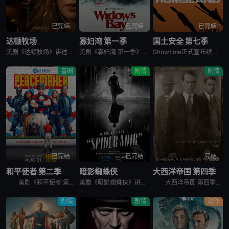
已完结
已完结
已完结
达顿牧场
寡妇湾 第一季
国土安全 第七季
美剧《达顿牧场》讲述了，抛开《黄石》时期经历的阴影，Beth和Rip努力共筑未来，但他们遭遇了残酷的新现实，以及一家不择手段、只为保住自己帝国的无情敌对牧场。在南得克萨斯州，血脉之深远胜于一切，宽恕转
美剧《寡妇湾 第一季》讲述了，新英格兰外海40英里处的寡妇湾，终年被迷雾笼罩。这里流传着百年前的海难传说，所有出海的渔民葬身深海，只留下满岛寡妇与一道血色诅咒。新任市长汤姆·洛夫蒂斯决心振兴衰败的小镇
Showtime正式宣布续订《国土安全》第7季。
喜剧
剧情
剧情
已完结
已完结
完结
和平使者 第二季
暗影蜘蛛侠
大西洋帝国 第四季
美剧《和平使者 第二季》英文名为：Peacemaker Season 2。和平使者的正义联盟面试似乎不太顺利，同时他和朋友们面对着天眼局的威胁，必须比以往更加团结。
美剧《暗影蜘蛛侠》讲述了，私家侦探本·莱利接下了几个看似简单的案子…结果却被黑帮、怪物和一个神秘的蛇蝎美人卷入一张阴谋之网，使他不得不再度面对自己曾经的身份：纽约唯一的超级英雄&quot;蜘蛛&quo
大西洋帝国 第四季英文名为Boardwalk Empire Season 4，在第三季播出三集后，《大西洋帝国 Boardwalk Empire》得到了HBO台新季即第四季的预订。 &nbsp;
剧情
剧情
动作