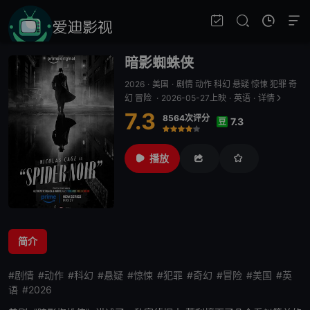
暗影蜘蛛侠
2026
·
美国
·
剧情 动作 科幻 悬疑 惊悚 犯罪 奇
幻 冒险
·
2026-05-27上映
·
英语
·
详情
7.3
8564次评分
7.3
豆
很差
较差
还行
推荐
力荐
播放
简介
#剧情
#动作
#科幻
#悬疑
#惊悚
#犯罪
#奇幻
#冒险
#美国
#英
语
#2026