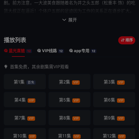
剧。前方注意，一大波美食跟随着名为井之头五郎（松重丰 饰）的吃
货大叔正在逼近！个体户五郎的足迹因为工作的关系正在逐步扩大。
去四处拜访顾客，为顾客找寻满意的物件，五郎在和不同的人和事的
展开

接触过程中，也邂逅了各类美食。每当工作完成，肚子就会开始指使
五郎跟随自己的心意追寻理想的美食。好吃的食物并不只存在于高档
播放列表
排序
酒店，精致布局，它可能就是一份便宜的天妇罗定食、引得人人欢呼
蓝光直链
VIP线路
app专用
的鸡汁土豆泥、商店街的小吃、海边小镇随意的鱼料理……但它们就
12
12
12
是有魔力消除
一天
的疲惫和心中的不快，然后在饱腹和暖意中让人怀
首集免费，其余剧集需VIP观看
着笑意继续前行。本片是根据由久住昌之创作，谷口二郎绘画的同名
漫画改编的电视剧第二季。新的一季延续了第一季的风格和脉络，在
第1集
第2集
第3集
首免
VIP
VIP
此基础上，加入了甜品的部分，可谓美食加倍。原作者还会在正片后
亲自带领大家前往片中出现的真实小店参观和了解。
第4集
第5集
第6集
VIP
VIP
VIP
第7集
第8集
第9集
VIP
VIP
VIP
第10集
第11集
第12集
VIP
VIP
VIP