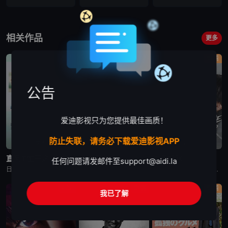
相关作品
更多
剧情
剧情
剧情
公告
爱迪影视只为您提供最佳画质！
防止失联，请务必下载爱迪影视APP
更新至第4集
更新至第5集
更新至第2集
直到T恤干透
一次元的扦插
杀手妈咪
任何问题请发邮件至
support@aidi.la
日剧《直到T恤干透》又名：直到T恤干了为止(台),T恤晾干为止,T恤渐干,Until the T-Shirt Dries,Ｔシャツが乾くまで，讲述了：40岁的杂志编辑咲子（苍井优 饰）原本深信自己拥有
日剧《一次元的扦插》又名：一次元的紫阳花,Labyrinth of Hortensia and the Minotaur,一次元の挿し木，讲述了：遗传学研究室的博士生七濑悠（山田凉介 饰）一直无法走出
日剧《杀手妈咪》又名：主妇杀手,有夫之妇杀手,Married Woman Killer,A Bona Fide Killer,유부녀 킬러，讲述了：改编自同名漫画。35岁的俞宝娜过着相夫教子的普通生活
悬疑
剧情
剧情
我已了解