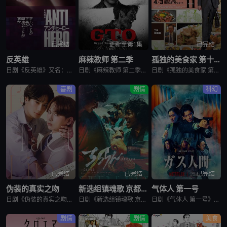
已完结
更新至第1集
已完结
反英雄
麻辣教师 第二季
孤独的美食家 第十一季
日剧《反英雄》又名：ANTI HERO,アンチヒーロー，讲述了：本剧超越了“律政电视剧”的框架，通过长谷川博己饰演的反英雄，向观众传达“正义到底是什么?”“被认为是世上的恶，真的是坏事吗?”，以快速的
日剧《麻辣教师 第二季》又名：GTO 2,GTO 続編，讲述了：故事背景设定在由大型企业出资设立的私立诚进学园。在这个推崇数字化管理、师生评价透明化的“令和教育现场”，52岁的鬼塚英吉将出任班主任。面
日剧《孤独的美食家 第十一季》又名：孤独のグルメ Season11，讲述了：《孤独的美食家》 第11季宣布回归，定档4月3日开播。这也是继2022年10月第10季播出以来，该系列时隔三年半再次推出新一
喜剧
剧情
科幻
已完结
已完结
已完结
伪装的真实之吻
新选组镇魂歌 京都决战篇
气体人 第一号
日剧《伪装的真实之吻》又名：Fake Fact Lips,フェイクファクトリップス，讲述了：四谷良与志藤全自高中时代起便是竞争对手，如今又成为营业部同期。同样优秀的两人，从成绩、运动到情人节巧克力数量
日剧《新选组镇魂歌 京都决战篇》又名：ちるらん 新撰組鎮魂歌 配信ドラマ,ちるらん 新撰組鎮魂歌 京都決戦篇，讲述了：幕末的江户，终日打架斗殴、被称作“刺头”的土方岁三，与近藤勇、山南敬助、冲田总司等
日剧《气体人 第一号》又名：气体人第一号,气体人 第1号,气体人,Human Vapor,ガス人間，讲述了：冈本贤治（小栗旬 饰）是一位停职中的刑警，受命追查造成一连串离奇命案的罪魁祸首。一切始于一位
剧情
剧情
美食