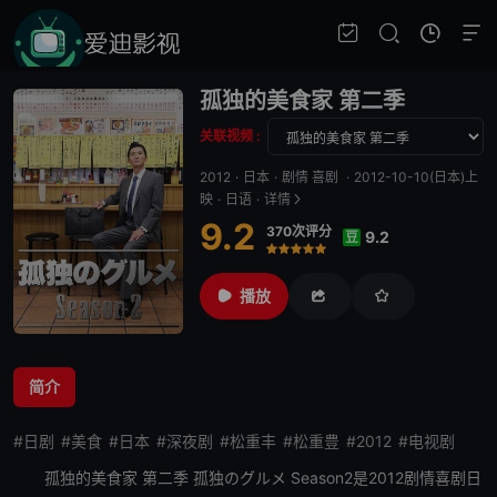
孤独的美食家 第二季
关联视频 :
2012
·
日本
·
剧情 喜剧
·
2012-10-10(日本)上
映
·
日语
·
详情
9.2
370次评分
9.2
豆
很差
较差
还行
推荐
力荐
播放
简介
#日剧
#美食
#日本
#深夜剧
#松重丰
#松重豊
#2012
#电视剧
孤独的美食家 第二季
孤独のグルメ Season2是2012剧情喜剧日