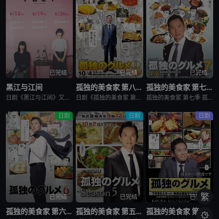
已完结
已完结
已完结
黑江与江间
孤独的美食家 第八季
孤独的美食家 第七季
日剧《黑江与江间》又名：黑江间,克洛伊与艾玛,克洛伊玛,克萝埃艾玛,クロエマ，讲述了：故事围绕着同时失去工作、恋人和住所的30岁女性艾玛展开。她在落魄之际偶遇神秘资产家克洛伊，两人随即在后者的豪宅中开
日剧《孤独的美食家 第八季》将围绕“勿忘初心”，挑战甜点特辑和美食剪辑等全新的主题，一定会让你大吃一惊。另外，那些藏在名不见经传的街头巷尾的美食也不容错过。备受瞩目的第一集将从那个热闹的地方启程。前所
孤独的美食家 第七季 孤独のグルメ Season7是2018上映的剧情日剧。2012年1月，深夜开始悄悄播放的“孤独的美食家”终于迎来第7季了！众所周知，上季season 6从大阪的味道开始播出，但这次season 7重返初心，并开始与市井中不为人知的奇妙美食相遇。在“孤独的
日剧
日剧
日剧
繁
已完结
已完结
已完结
孤独的美食家 第六季
孤独的美食家 第五季
孤独的美食家 第四季
