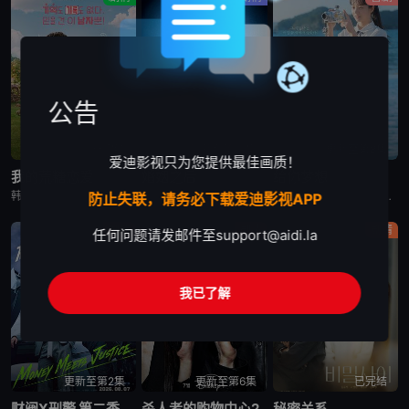
公告
已完结
更新至第11集
更新至第8集
爱迪影视只为您提供最佳画质！
我的荒糖恋爱
婚姻之后
给你梦想
韩剧《我的荒糖恋爱》又名：这糟糕的爱情,这该死的爱情,Lovestruck,이런 엿같은 사랑，讲述了：野心勃勃的女检察官高恩世（贺营 饰）意外失忆，住进拳击教练张泰河（丁海寅 饰）家中，对方还自称是
韩剧《婚姻之后》又名：婚姻的完成,The Husband,The Fulfillment of Marriage,결혼의 완성，讲述了：神经外科权威姜泰柱（南宫珉 饰）因为老婆高世允（李雪 饰）在提出
韩剧《给你梦想》又名：Dream For You,그대에게 드림，讲述了：该剧是一部浪漫喜剧，讲述了连一个梦想都无所畏惧的十几岁，被现实挡住而受挫的二十几岁，像变成那样的大人的三十几岁的记者李载与一个
防止失联，请务必下载爱迪影视APP
剧情
剧情
剧情
任何问题请发邮件至
support@aidi.la
我已了解
更新至第2集
更新至第6集
已完结
财阀X刑警 第二季
杀人者的购物中心2
秘密关系