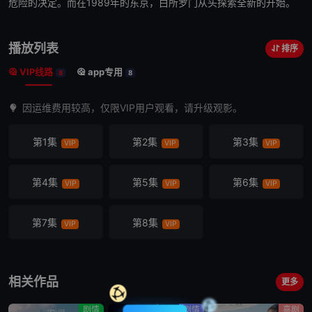
危险的决定。而在1989年的东京，白所罗门从头探索全新的开始。
播放列表
排序
VIP线路
app专用
8
8
因运维费用较高，仅限VIP用户观看，请升级观影。
第1集
第2集
第3集
VIP
VIP
VIP
第4集
第5集
第6集
VIP
VIP
VIP
第7集
第8集
VIP
VIP
相关作品
更多
剧情
剧情
喜剧