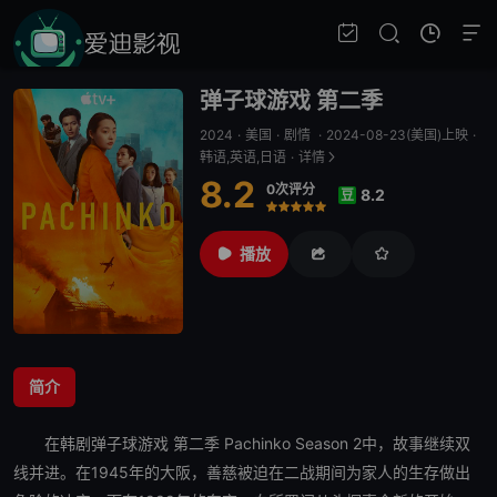
弹子球游戏 第二季
2024
·
美国
·
剧情
·
2024-08-23(美国)上映
·
韩语,英语,日语
·
详情
8.2
0次评分
8.2
豆
很差
较差
还行
推荐
力荐
播放
简介
在韩剧
弹子球游戏 第二季
Pachinko Season 2中，故事继续双
线并进。在1945年的大阪，善慈被迫在二战期间为家人的生存做出