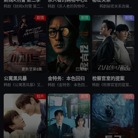
韩剧《财阀X刑警 第二季》又名：재벌X형사 2,재벌X형사2,财阀X刑警 2,财阀X刑警2,Flex x Cop2,纨绔子弟(韩国版),재벌X형사 시즌2，讲述了：财阀富三代警察陈利手（安普贤 饰）华
韩剧《杀人者的购物中心2》又名：A Shop for Killers S2,A Shop for Killers Season 2,킬러들의 쇼핑몰2，讲述了：购物中心即将重新开张！郑进湾（李栋旭 饰
韩剧秘密关系改编自同名漫画。多温聪明机灵、足智多谋，努力摆脱贫困。但他的吝啬行为却惹恼了同事成贤，成贤讨厌他。在与自己贫困的父母发生冲突后，多温突然与成贤的关系越来越亲密，同时也在平衡着对前任导师
剧情
剧情
剧情
更新至第8集
已完结
已完结
公寓黑风暴
金特务：本色回归
检察官室的提案
韩剧《公寓黑风暴》又名：公寓,The Apartment Job,아파트，讲述了：曾经的帮派老大急需现金，于是和有志成为律师的同伴合作，打算窃取住宅社区的储备基金，却意外揭开深藏的腐败真相。
韩剧《金特务：本色回归》又名金部长,Agent Kim,김부장,金特务：本色回归，剧中主角金科长由苏志燮饰演。在剧中，金科长是敏智的父亲，也是一名朝鲜间谍。他被派去执行无数特别任务，包括17次朝鲜任务
韩剧《检察官室的提案》又名：检察官办公室的提议,检察官的提案(台),The Prosecutors Proposal,검사실의 제안，讲述了：改编自同名小说。一个是凶手的儿子，一个是受害者的儿子——一
短片
剧情
动作