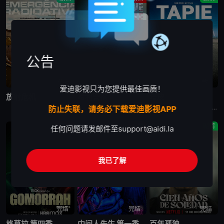
公告
完结
完结
完结
爱迪影视只为您提供最佳画质！
放射危机
哈利警探
塔皮
在这部灵感来自真实事件的剧集中，物理学家和医生争分夺秒，试图控制大规模放射性灾难，拯救数千人的生命。
剧集《哈利警探》讲述了：奥斯陆发生一系列仪式性谋杀案 ，一位才华横溢的侦探必须解开错综复杂的谜团，克服腐败和自身的心魔，才能抓住凶手。
法国电视剧塔皮 Tapie讲述的是：伯纳德·塔皮，一个野心勃勃的工人阶级男人，成为了法国最具争议的公众人物之一。本剧是关于他的传记历史片
防止失联，请务必下载爱迪影视APP
剧情
喜剧
剧情
任何问题请发邮件至
support@aidi.la
我已了解
完结
完结
完结
格莫拉 第四季
中间人先生 第一季
百年孤独