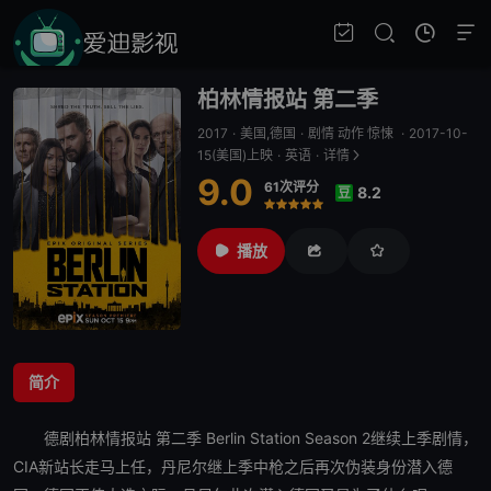
柏林情报站 第二季
2017
·
美国,德国
·
剧情 动作 惊悚
·
2017-10-
15(美国)上映
·
英语
·
详情
9.0
61次评分
8.2
豆
很差
较差
还行
推荐
力荐
播放
简介
德剧
柏林情报站 第二季
Berlin Station Season 2继续上季剧情，
CIA新站长走马上任，丹尼尔继上季中枪
之后
再次伪装身份潜入德