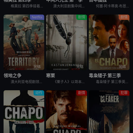
格莫拉 第四季接着第三季出乎意料的结局，在第四季，杰尼和帕特莉西娅必须建立新的权力制衡体系，与此同时，恩佐和瓦莱里奥需要巩固他们的帮派在那不勒斯市中心的统治地位。他们两方都将面临新的威胁与敌人。为
澳大利亚剧集中间人先生 第一季英文名为Mr Inbetween Season 1，Scott Ryan主创兼主演﹑Nash Edgerton执导的喜剧《中间人先生 Mr Inbetween》获FX
何塞·阿卡蒂奥·布恩迪亚和乌苏拉·伊瓜兰这对表兄妹不顾父母的反对结婚了，他们离开了村庄，踏上了寻找新家园的漫长旅程。在朋友和冒险家的陪伴下，他们最终在一条有史前石头的河岸旁建立了一座乌托邦小镇，并
Netflix
剧情
剧情
完结
完结
完结
领地之争
寒栗
毒枭矮子 第三季
澳大利亚电视剧领地之争 Territory讲述的是：世界上最大的养牛场没有明确的继任者，而代际冲突可能会导致劳森家族的分裂。察觉到这个曾经盛大的王朝正在衰落后，澳大利亚内地最大的几伙势力（敌对的牛
《栗子人》以哥本哈根宁静的郊外为背景，在十月份一个狂风大作的早晨，警察发现了一件恐怖的事情。一名年轻女子在操场被残忍谋杀，并且她的一只手不见了。她的身旁放了一个用栗子做成的小人。雄心勃勃的年轻侦探
毒枭矮子 第三季英文名为El Chapo Season 3，是2018年墨西哥剧情剧集。The DEA is alarmed by the expansive growth of El Chapo
动作
剧情
犯罪