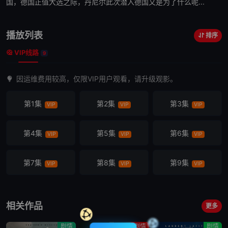
国，德国正值大选之际，丹尼尔此次潜入德国又是为了什么呢...
播放列表
排序
VIP线路
9
因运维费用较高，仅限VIP用户观看，请升级观影。
第1集
第2集
第3集
VIP
VIP
VIP
第4集
第5集
第6集
VIP
VIP
VIP
第7集
第8集
第9集
VIP
VIP
VIP
相关作品
更多
剧情
剧情
剧情