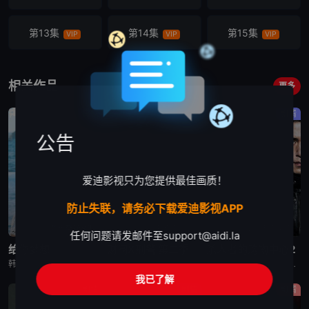
第13集
第14集
第15集
VIP
VIP
VIP
第16集
VIP
相关作品
更多
喜剧
剧情
剧情
公告
爱迪影视只为您提供最佳画质！
防止失联，请务必下载爱迪影视APP
更新至第8集
更新至第2集
更新至第6集
任何问题请发邮件至
support@aidi.la
给你梦想
财阀X刑警 第二季
杀人者的购物中心2
韩剧《给你梦想》又名：Dream For You,그대에게 드림，讲述了：该剧是一部浪漫喜剧，讲述了连一个梦想都无所畏惧的十几岁，被现实挡住而受挫的二十几岁，像变成那样的大人的三十几岁的记者李载与一个
韩剧《财阀X刑警 第二季》又名：재벌X형사 2,재벌X형사2,财阀X刑警 2,财阀X刑警2,Flex x Cop2,纨绔子弟(韩国版),재벌X형사 시즌2，讲述了：财阀富三代警察陈利手（安普贤 饰）华
韩剧《杀人者的购物中心2》又名：A Shop for Killers S2,A Shop for Killers Season 2,킬러들의 쇼핑몰2，讲述了：购物中心即将重新开张！郑进湾（李栋旭 饰
我已了解
剧情
剧情
剧情