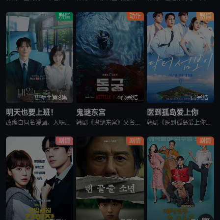
剧情
动作
剧情
更新至第8集
已完结
已完结
明天也要上班！
鬼谜东宫
医到孤岛爱上你
改编自同名漫画。入职五年的智允在无聊的公司生活中与公司最挑剔的男上司时宇纠缠在了一起，甚至以不想结婚为由而逃跑的前男友秋天出现了...
韩剧《鬼谜东宫》又名：东宫,East Palace,동궁，讲述了：讲述拥有穿梭于灵界能力的具天（南柱赫 饰）和能听见死者声音的宫女生姜（卢允瑞 饰）被王（曹承佑 饰）召见，以揭开笼罩在世子宫中的诅咒的
韩剧《医到孤岛爱上你》讲述了，立志成为顶尖整形外科医生都志义（李宰旭 饰），同身世神秘的助理护士陆遐俐（辛叡恩 饰），在命运安排下被分配到与世隔绝、恶名昭彰的“平同岛”上工作。两个同样受伤的灵魂，在艰
剧情
剧情
剧情