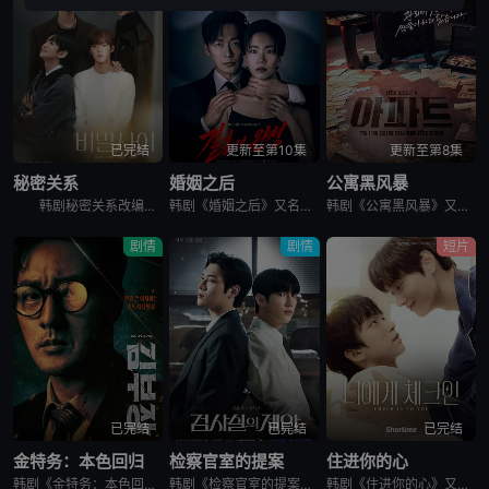
已完结
更新至第10集
更新至第8集
秘密关系
婚姻之后
公寓黑风暴
韩剧秘密关系改编自同名漫画。多温聪明机灵、足智多谋，努力摆脱贫困。但他的吝啬行为却惹恼了同事成贤，成贤讨厌他。在与自己贫困的父母发生冲突后，多温突然与成贤的关系越来越亲密，同时也在平衡着对前任导师
韩剧《婚姻之后》又名：婚姻的完成,The Husband,The Fulfillment of Marriage,결혼의 완성，讲述了：神经外科权威姜泰柱（南宫珉 饰）因为老婆高世允（李雪 饰）在提出
韩剧《公寓黑风暴》又名：公寓,The Apartment Job,아파트，讲述了：曾经的帮派老大急需现金，于是和有志成为律师的同伴合作，打算窃取住宅社区的储备基金，却意外揭开深藏的腐败真相。
剧情
剧情
短片
已完结
已完结
已完结
金特务：本色回归
检察官室的提案
住进你的心
韩剧《金特务：本色回归》又名金部长,Agent Kim,김부장,金特务：本色回归，剧中主角金科长由苏志燮饰演。在剧中，金科长是敏智的父亲，也是一名朝鲜间谍。他被派去执行无数特别任务，包括17次朝鲜任务
韩剧《检察官室的提案》又名：检察官办公室的提议,检察官的提案(台),The Prosecutors Proposal,검사실의 제안，讲述了：改编自同名小说。一个是凶手的儿子，一个是受害者的儿子——一
韩剧《住进你的心》又名：Check In To You,너에게 체크인，讲述了：一位是完美主义、以利益为重的冷酷CEO车道京，他计划卖掉一间充满魅力的民宿；另一位是感性、温柔且深爱这个民宿的经理尹智梧