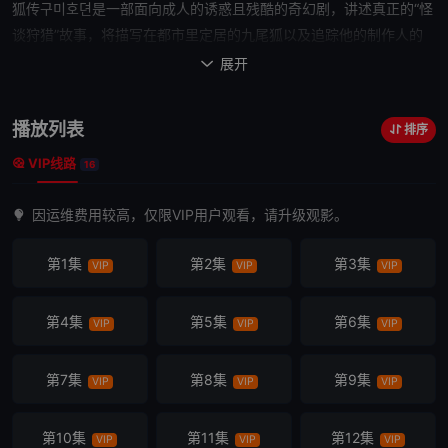
狐传
구미호뎐是一部面向成人的诱惑且残酷的奇幻剧，讲述真正的“怪
谈
狩猎
”故事，将描写在都市里定居的九尾狐以及追踪他的
制作人
的
故事。
展开

播放列表
排序
VIP线路
16
因运维费用较高，仅限VIP用户观看，请升级观影。
第1集
第2集
第3集
VIP
VIP
VIP
第4集
第5集
第6集
VIP
VIP
VIP
第7集
第8集
第9集
VIP
VIP
VIP
第10集
第11集
第12集
VIP
VIP
VIP