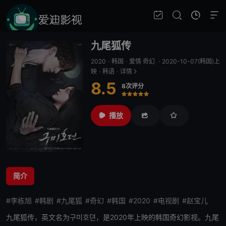
九尾狐传
2020
·
韩国
·
爱情 奇幻
·
2020-10-07(韩国)上
映
·
韩语
·
详情
8.5
8次评分
很差
较差
还行
推荐
力荐
播放
简介
#李栋旭
#韩剧
#九尾狐
#奇幻
#韩国
#2020
#电视剧
#赵宝儿
九尾狐传
，英文名为구미호뎐，是2020年上映的韩国奇幻影视。
九尾