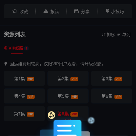




收藏
报错
分享
小技巧
资源列表
排序
单列


VIP线路

8
因运维费用较高，仅限VIP用户观看，请升级观影。
第1集
第2集
第3集
VIP
VIP
VIP
第4集
第5集
第6集
VIP
VIP
VIP
第7集
第8集
VIP
VIP