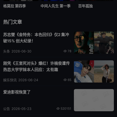
格莫拉 第四季
中间人先生 第一季
百年孤独
热门文章
苏志燮《金特务：本色回归》仅2 集冲
破15% 创大纪录！
头条
2026-06-30
78
刚凭《王室死对头》爆红！许楠俊遭传
热恋大学学妹本人回应：太有趣
娱乐快讯
2026-06-24
65
爱迪影视恢复了
公告
2026-05-23
520151