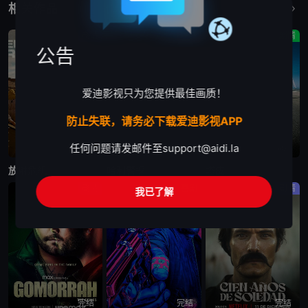
相关作品
更多
剧情
剧情
剧情
公告
爱迪影视只为您提供最佳画质！
防止失联，请务必下载爱迪影视APP
任何问题请发邮件至
support@aidi.la
完结
完结
完结
放射危机
哈利警探
塔皮
剧情
喜剧
剧情
我已了解
完结
完结
完结