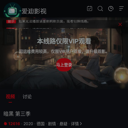
提示
不要轻易相信视频中的广告，谨防上当受骗!
提示
如果无法播放请重新刷新页面，或者切换线路。
提示
视频载入速度跟网速有关，请耐心等待几秒钟。
提示
不要轻易相信视频中的广告，谨防上当受骗!
本线路仅限VIP观看
因运维费用较高，仅限VIP用户观看，请升级观影。
马上登录
视频
讨论
暗黑 第三季
12616
·
2020
·
德国
·
剧情
·
悬疑
·
详情

