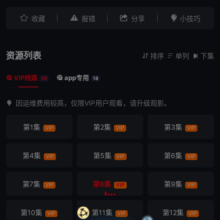




收藏
报错
分享
小技巧
资源列表
排序
单列
下集



VIP线路
app专用


18
18
因运维费用较高，仅限VIP用户观看，请升级观影。
第1集
第2集
第3集
VIP
VIP
VIP
第4集
第5集
第6集
VIP
VIP
VIP
第7集
第8集
第9集
VIP
VIP
VIP
第10集
第11集
第12集
VIP
VIP
VIP