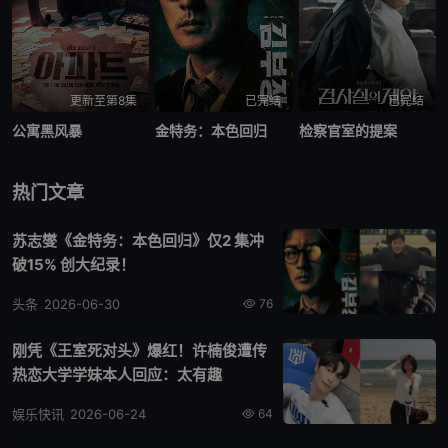
更新至第8集
已完结
已完结
公寓黑风暴
金特务：本色回归
检察官室的提案
热门文章
苏志燮《金特务：本色回归》仅2 集冲
破15% 创大纪录！
头条
2026-06-30
76
刚凭《王室死对头》爆红！许楠俊遭传
热恋大学学妹本人回应：太有趣
娱乐快讯
2026-06-24
64