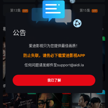
第13集
第14集
第15集
VIP
VIP
VIP
第16集
第17集
第18集
VIP
VIP
VIP
相关作品
更多
公告
剧情
剧情
剧情
爱迪影视只为您提供最佳画质！
防止失联，请务必下载爱迪影视APP
任何问题请发邮件至
support@aidi.la
更新至第6集
已完结
更新至第10集
我已了解
杀人者的购物中心2
秘密关系
婚姻之后
剧情
剧情
剧情