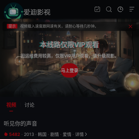
提示
不要轻易相信视频中的广告，谨防上当受骗!
提示
如果无法播放请重新刷新页面，或者切换线路。
提示
视频载入速度跟网速有关，请耐心等待几秒钟。
提示
不要轻易相信视频中的广告，谨防上当受骗!
本线路仅限VIP观看
因运维费用较高，仅限VIP用户观看，请升级观影。
马上登录
视频
讨论
听见你的声音
5482
·
2013
·
韩国
·
剧情
·
爱情
·
详情

