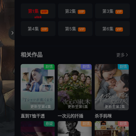
第1集
第2集
第3集
VIP
VIP
VIP
第4集
第5集
第6集
VIP
VIP
VIP

相关作品
更多
剧情
剧情
剧情
更新至第4集
更新至第5集
更新至第2集
直到T恤干透
一次元的扦插
杀手妈咪
悬疑
剧情
剧情