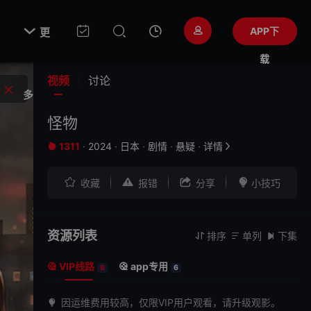

APP下
更
载
视频
讨论
多
怪物
1311
·
2024
·
日本
·
剧情
·
悬疑
·
详情






收藏
报错
分享
小技巧
资源列表
排序
单列
下集



VIP线路
app专用


6
6
因运维费用较高，仅限VIP用户观看，请升级观影。