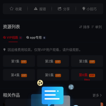




收藏
报错
分享
小技巧
资源列表
排序
单列


VIP线路
app专用


6
6
因运维费用较高，仅限VIP用户观看，请升级观影。
第1集
第2集
第3集
VIP
VIP
VIP
第4集
第5集
第6集
VIP
VIP
VIP
相关作品
更多
剧情
剧情
剧情