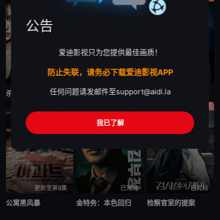
公告
爱迪影视只为您提供最佳画质！
防止失联，请务必下载爱迪影视APP
更新至第6集
已完结
更新至第10集
任何问题请发邮件至
support@aidi.la
杀人者的购物中心2
秘密关系
婚姻之后
剧情
剧情
剧情
我已了解
更新至第8集
已完结
已完结
公寓黑风暴
金特务：本色回归
检察官室的提案