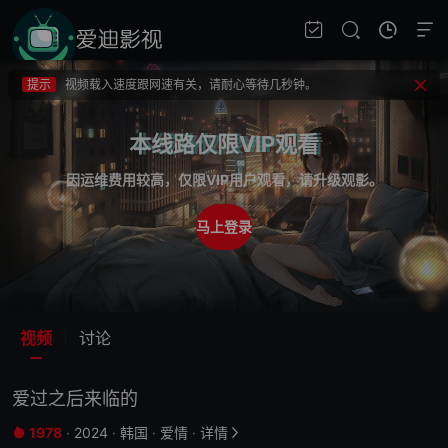
提示
不要轻易相信视频中的广告，谨防上当受骗!
提示
如果无法播放请重新刷新页面，或者切换线路。
提示
视频载入速度跟网速有关，请耐心等待几秒钟。
提示
不要轻易相信视频中的广告，谨防上当受骗!
本线路仅限VIP观看
因运维费用较高，仅限VIP用户观看，请升级观影。
马上登录
视频
讨论
爱过之后来临的
1978
·
2024
·
韩国
·
爱情
·
详情

