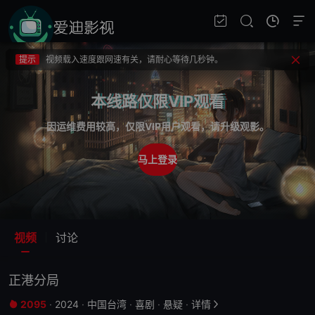
提示
不要轻易相信视频中的广告，谨防上当受骗!
提示
如果无法播放请重新刷新页面，或者切换线路。
提示
视频载入速度跟网速有关，请耐心等待几秒钟。
提示
不要轻易相信视频中的广告，谨防上当受骗!
本线路仅限VIP观看
因运维费用较高，仅限VIP用户观看，请升级观影。
马上登录
视频
讨论
正港分局
2095
·
2024
·
中国台湾
·
喜剧
·
悬疑
·
详情

