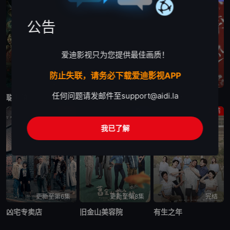
公告
爱迪影视只为您提供最佳画质！
防止失联，请务必下载爱迪影视APP
已完结
已完结
已完结
任何问题请发邮件至
support@aidi.la
聪明镇
欠你的那场婚礼
人浮于爱
惊悚
剧情
剧情
我已了解
更新至第6集
更新至第8集
完结
凶宅专卖店
旧金山美容院
有生之年