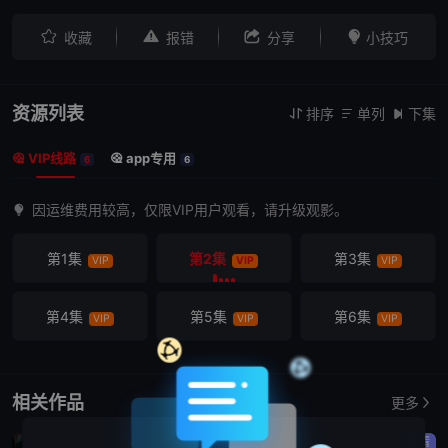




收藏
报错
分享
小技巧
资源列表
排序
单列
下集



VIP线路
app专用


6
6
因运维费用较高，仅限VIP用户观看，请升级观影。
第1集
第2集
第3集
VIP
VIP
VIP
第4集
第5集
第6集
VIP
VIP
VIP
相关作品
更多
剧情
喜剧
剧情