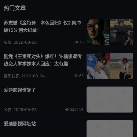
热门文章
苏志燮《金特务：本色回归》仅2 集冲
破15% 创大纪录！
头条
2026-06-30
78
刚凭《王室死对头》爆红！许楠俊遭传
热恋大学学妹本人回应：太有趣
娱乐快讯
2026-06-24
65
爱迪影视恢复了
公告
2026-05-23
520144
爱迪影视网址站