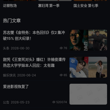
达顿牧场
寡妇湾 第一季
国土安全 第七季
热门文章
苏志燮《金特务：本色回归》仅2 集冲
破15% 创大纪录！
头条
2026-06-30
76
刚凭《王室死对头》爆红！许楠俊遭传
热恋大学学妹本人回应：太有趣
娱乐快讯
2026-06-24
65
爱迪影视恢复了
公告
2026-05-23
520074