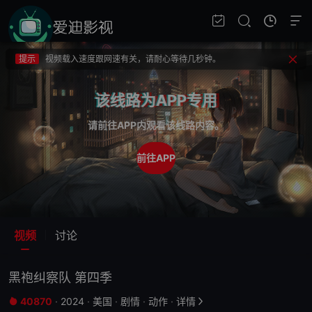
提示
不要轻易相信视频中的广告，谨防上当受骗!
提示
如果无法播放请重新刷新页面，或者切换线路。
提示
视频载入速度跟网速有关，请耐心等待几秒钟。
提示
不要轻易相信视频中的广告，谨防上当受骗!
该线路为APP专用
请前往APP内观看该线路内容。
前往APP
视频
讨论
黑袍纠察队 第四季
40870
·
2024
·
美国
·
剧情
·
动作
·
详情

