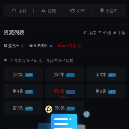




收藏
报错
分享
小技巧
资源列表
排序
单列
下集



蓝光五
VIP线路
app专用



8
8
8
该线路为APP专用，请前往APP观看
第1集
第2集
第3集
APP
APP
APP
第4集
第5集
第6集
APP
APP
APP
第7集
第8集
APP
APP