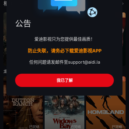
相关作品
更多
剧情
剧情
剧情
公告
爱迪影视只为您提供最佳画质！
防止失联，请务必下载爱迪影视APP
任何问题请发邮件至
support@aidi.la
更新至第7集
更新至第4集
已完结
龙之家族 第三季
末日地堡 第三季
星城
剧情
剧情
剧情
我已了解
已完结
已完结
已完结