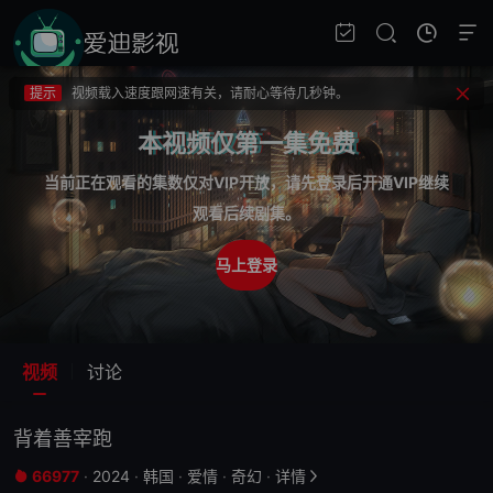
提示
不要轻易相信视频中的广告，谨防上当受骗!
提示
如果无法播放请重新刷新页面，或者切换线路。
提示
视频载入速度跟网速有关，请耐心等待几秒钟。
提示
不要轻易相信视频中的广告，谨防上当受骗!
本视频仅第一集免费
当前正在观看的集数仅对VIP开放，请先登录后开通VIP继续
观看后续剧集。
马上登录
视频
讨论
背着善宰跑
66977
·
2024
·
韩国
·
爱情
·
奇幻
·
详情

