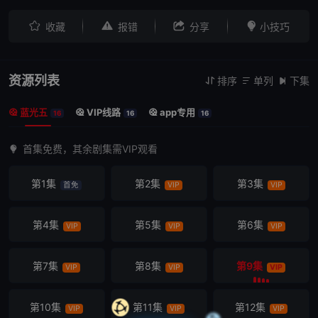




收藏
报错
分享
小技巧
资源列表
排序
单列
下集



蓝光五
VIP线路
app专用



16
16
16
首集免费，其余剧集需VIP观看
第1集
第2集
第3集
首免
VIP
VIP
第4集
第5集
第6集
VIP
VIP
VIP
第7集
第8集
第9集
VIP
VIP
VIP
第10集
第11集
第12集
VIP
VIP
VIP