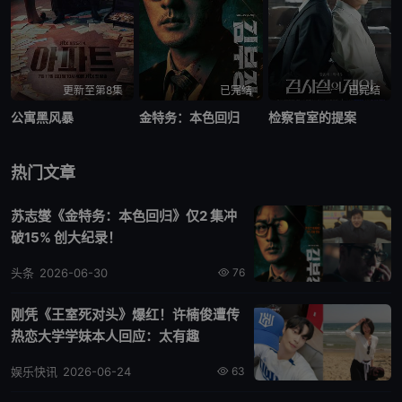
更新至第8集
已完结
已完结
公寓黑风暴
金特务：本色回归
检察官室的提案
热门文章
苏志燮《金特务：本色回归》仅2 集冲
破15% 创大纪录！
头条
2026-06-30
76
刚凭《王室死对头》爆红！许楠俊遭传
热恋大学学妹本人回应：太有趣
娱乐快讯
2026-06-24
63