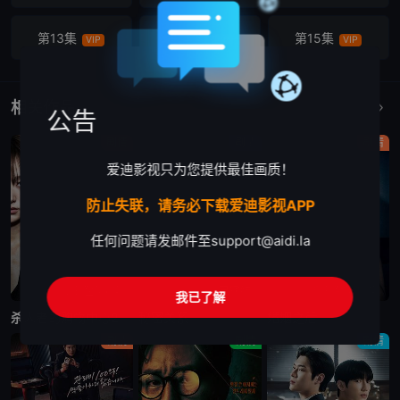
第13集
第14集
第15集
VIP
VIP
VIP
第16集
VIP
相关作品
更多
公告
剧情
剧情
剧情
爱迪影视只为您提供最佳画质！
防止失联，请务必下载爱迪影视APP
任何问题请发邮件至
support@aidi.la
更新至第6集
已完结
更新至第10集
我已了解
杀人者的购物中心2
秘密关系
婚姻之后
剧情
剧情
剧情