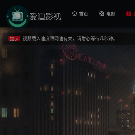
视频载入速度跟网速有关，请耐心等待几秒钟。
提示
首页
电影
不要轻易相信视频中的广告，谨防上当受骗!
提示
如果无法播放请重新刷新页面，或者切换线路。
提示
视频载入速度跟网速有关，请耐心等待几秒钟。
提示
不要轻易相信视频中的广告，谨防上当受骗!
提示