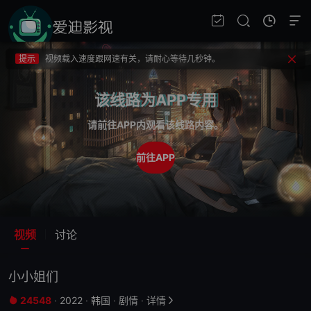
提示
不要轻易相信视频中的广告，谨防上当受骗!
提示
如果无法播放请重新刷新页面，或者切换线路。
提示
视频载入速度跟网速有关，请耐心等待几秒钟。
提示
不要轻易相信视频中的广告，谨防上当受骗!
该线路为APP专用
请前往APP内观看该线路内容。
前往APP
视频
讨论
小小姐们
24548
·
2022
·
韩国
·
剧情
·
详情

