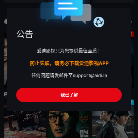
相关作品
更多
公告
剧情
剧情
剧情
爱迪影视只为您提供最佳画质！
防止失联，请务必下载爱迪影视APP
任何问题请发邮件至
support@aidi.la
更新至第6集
已完结
更新至第10集
杀人者的购物中心2
秘密关系
婚姻之后
我已了解
剧情
剧情
剧情