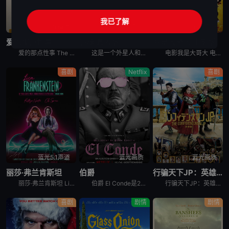
我已了解
蓝光画质
蓝光5.1声道
蓝光5.1声道
爱的那点性事
银魂 真人版
我是大哥大 电影版
爱的那点性事 The Little Death是一部关于爱情、性..欲、关系等多元素喜剧电影。影片充满了澳式幽默，把一个严重幻想症的女人，一堆面临困扰的夫妻等等一些角色巧妙地联系到一起。
这是一个外星人和地球人混居的时代，在外星移民的压迫和统治下，流传百年的武士道精神已然没落，然而，在一片倾颓之势面前，依然有一群人默默的遵守着他们的准则和正义。家道中落的青年志村新八（菅田将晖 饰）
电影我是大哥大 电影版 今日から俺は！！劇場版讲述的是：三桥贵志以转校为契机，决定在新学校“嚣张”一把，从此做个不良少年。为了能在同学中获得存在感，他还特地去发廊弄了一头金色卷发。而和他转到同一所
喜剧
Netflix
喜剧
蓝光5.1声道
蓝光画质
蓝光画质
丽莎·弗兰肯斯坦
伯爵
行骗天下JP：英雄篇
丽莎·弗兰肯斯坦 Lisa Frankenstein是2024年美国喜剧,爱情,恐怖,奇幻电影。《丽莎·弗兰肯斯坦》设定在1989年，讲述一个不受欢迎的高中生在一个电闪雷鸣之夜意外复活了一具英俊的
伯爵 El Conde是2023年喜剧,恐怖,历史,奇幻电影。《伯爵》故事智利独裁者奥古斯托·皮诺切特展开，他并没有死，而是成为了吸血鬼。在这个世界上呆了250年之后，自身耻辱以及家庭冲突所带来的
行骗天下JP：英雄篇 映画コンフィデンスマンJP 英雄編是2022年日本喜剧电影。信用诈欺师系列继香港、马来西亚，第三部电影版将舞台拉到了欧洲！ &nbs
喜剧
剧情
剧情