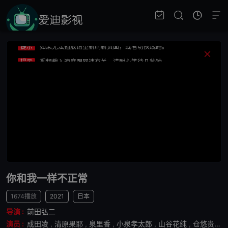
提示
视频载入速度跟网速有关，请耐心等待几秒钟。
提示
不要轻易相信视频中的广告，谨防上当受骗!
提示
如果无法播放请重新刷新页面，或者切换线路。
提示
视频载入速度跟网速有关，请耐心等待几秒钟。
提示
不要轻易相信视频中的广告，谨防上当受骗!
你和我一样不正常
1674播放
2021
日本
导演 :
前田弘二
演员 :
成田凌
,
清原果耶
,
泉里香
,
小泉孝太郎
,
山谷花纯
,
仓悠贵
,
大