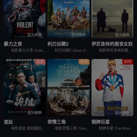
蓝光画质
蓝光画质
蓝光画质
暴力之夜
利刃出鞘2
伊尼舍林的报丧女妖
电影暴力之夜 Violent Night讲述的是：一支佣兵团队在圣诞夜突袭一栋富有人家的豪宅，并且挟持豪宅内的所有人为人质时，他们竟然遇到一个完全意想不到的强劲对手：圣诞老人（大卫·哈伯 饰），而
利刃出鞘2 Glass Onion: A Knives Out Mystery是2022年美国剧情,喜剧,悬疑,惊悚,犯罪电影。在莱恩·约翰逊的《利刃出鞘》续篇中，侦探贝努瓦·布兰克将前往希腊，破
电影伊尼舍林的报丧女妖 The Banshees of Inisherin讲述的是：柯林·法瑞尔、布兰登·格里森再度合作，饰演一对爱尔兰伊尼舍林海滨小岛的好兄弟，却面临绝交危机，这回断的不只友情，
喜剧
剧情
剧情
蓝光画质
蓝光画质
蓝光画质
诡扯
悲情三角
铜牌巨星
电影诡扯 詭扯翻拍自2004年在韩国上映的《时失两公里》，剧情描述黑警锋哥（陈柏霖 饰）要在48小时内找回被兄弟小强（侯彦西 饰）黑吃黑的钻石赃物，他循着手机讯号来到某村庄，却怎么也找不到对方。在
电影悲情三角 Triangle of Sadness讲述的是：Carl和Yaya是一对很有影响力的模特夫妇。时装周结束后，他们受邀来到一艘游艇进行豪华的跨洋之旅，船员们都非常尽职地为度假者们服务。
铜牌巨星 The Bronze讲述的是：霍普（梅丽莎·劳奇 Melissa Rauch 饰）从小就立志成为一名体操运动员，在一场世界级的比赛中，霍普虽然脚踝受伤却依然忍痛完成了比赛动作并获得了铜牌