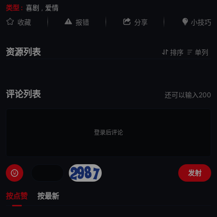
类型 :
喜剧
,
爱情




收藏
报错
分享
小技巧
资源列表
排序
单列


评论列表
还可以输入
200
登录后评论
发射
按点赞
按最新