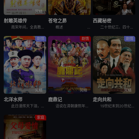
完结
完结
完结
射雕英雄传
苍穹之昴
西藏秘密
南宋年间，全真教道士丘处机与江南七怪武功不相上下，两方决定各培养一个徒弟，日后比武来决定双方武功高低。丘处机的徒弟是金国小王子杨康（苗侨伟 饰），江南七怪的徒弟则是自小随母亲在蒙古生活的郭靖（黄日
概述 &nbs
二十世纪三、四十年代的西藏是怎样的面貌？这部剧通过藏人说藏人的形式，力求真实还原那个时候西藏真实的风土人情和日常生活。借扎西顿珠这个人物，讲述了他为推翻西藏农奴制度的传奇一生。 &n
剧情
剧情
剧情
完结
完结
完结
北洋水师
鹿鼎记
走向共和
此日漫挥天下泪，有公足壮海军威。曾经威震世界的北洋水师是如何建立，成为亚洲第一位，如何葬身大海，从而走向覆灭。真实再现中日大血战、旅顺大屠杀、朝鲜平壤战争、辽东战役、丰岛海战、黄海海战、山东威海大
话说在清朝康熙年间，在喧嚣市井的闹市区，生活着油嘴滑舌、机灵刁钻的妓女之子韦小宝（韩栋 饰）。他偶然以小太监的身份入宫，在神秘公公海大富手下饱受摧残，之后结识了以“小玄子”之名和他比武的当今皇帝康
19世纪末到20世纪初，这当中的二三十年说短不短说长也不长。对于中国，则是风云变化的几十年。在这当中，中国自二次鸦片战争后，又经历了洋务运动、甲午战争、戊戌变法、辛亥革命、二次革命等。其中，中国结
家庭