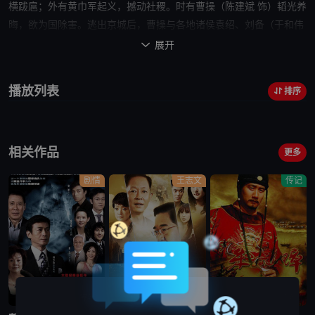
横跋扈；外有黄巾军起义，撼动社稷。时有曹操（陈建斌 饰）韬光养
晦，欲为国除害。逃出京城后，曹操与各地诸侯袁绍、刘备（于和伟
饰）、孙坚等二十路豪杰会盟，共同讨伐董卓。几番征战，董卓最终
展开

死于义子吕布（何润东 饰）之手。此时大汉气数将近，
英雄
豪杰皆觊
觎天下，因此上演了群雄逐鹿的争霸大戏。关羽（于荣光 饰）、张
播放列表
排序
飞、诸葛亮（陆毅 饰）、周瑜、夏侯渊、陆逊、姜维、司马懿（倪大
宏 饰）等风云人物相继入世，魏、蜀、吴三分天下，千古
传奇
流传至
今……本片根据中国古典四大名著之一《三国演义》改编。
相关作品
更多
剧情
王志文
传记
完结
完结
完结