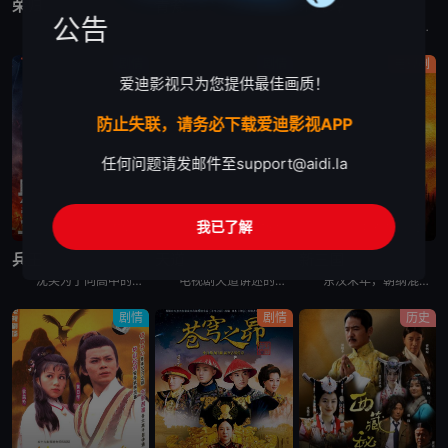
荣归
青瓷
朱元璋
公告
香港回归祖国后，荣凯集团总裁李国凯（郑少秋 饰）得以和在北京的胞兄李国荣（焦晃 饰）团聚。由于之前一直生活在不同的社会制度下，世界观、人生观不同，哥俩不久产生了摩擦。亚洲金融危机暴发后，李国凯的事
张仲平（王志文 饰）是3D拍卖公司老总，他派外甥徐艺（杜江 饰）带50万现金找胜利大厦开发商左达（汪俊 饰），以换取该大厦拍卖推荐函，嗜赌成性的左达与徐艺赌输赢，最终以自己跳楼自杀收场，而省下50
电视剧朱元璋的剧情简介：元朝末年，天下大乱。朱元璋自幼父母双亡，沦为乞丐，后又遁入空门。他走投无路，参加了义军，从此南征北战，一步步走上了中国历史的舞台。朱元璋心思缜密，把徐达、汤和等一批将才笼络
剧情
剧情
电视剧
爱迪影视只为您提供最佳画质！
防止失联，请务必下载爱迪影视APP
任何问题请发邮件至
support@aidi.la
我已了解
完结
完结
更新至第60集
兵王
天道
新三国
沈笑为了向高中的同学和老师证明这个世界上除了上大学外，还有更多证明自己价值的机会和岗位，报名参了军，成为了北港市消防部队的一名消防战士。在部队里，沈笑是一个训练成绩和调皮捣蛋同时冒尖的“刺头兵”，
电视剧天道讲述的是：年轻的女警官芮小丹（左小青 饰）通过朋友结识了商界怪才丁元英（王志文 饰），并受托在古城照料丁元英的生活。丁元英异于常人的性格和让人瞠目结舌的才华深深吸引着芮小丹。借由对音乐的
东汉末年，朝纲混乱。内有董卓（吕晓禾 饰）巨奸权倾朝野，专横跋扈；外有黄巾军起义，撼动社稷。时有曹操（陈建斌 饰）韬光养晦，欲为国除害。逃出京城后，曹操与各地诸侯袁绍、刘备（于和伟 饰）、孙坚等二
剧情
剧情
历史