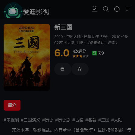
新三国
2010
·
中国大陆
·
剧情 历史 战争
·
2010-05-
02(中国大陆)上映
·
汉语普通话
·
详情
6.0
4次评分
7.9
豆
很差
较差
还行
推荐
力荐
简介
#电视剧
#三国演义
#历史
#历史剧
#古装
#名著
#三国
#大陆
东汉末年，朝纲混乱。内有董卓（吕晓禾 饰）巨奸权倾朝野，专