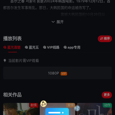
首尔之春
서울의 봄是20024年韩国电影。1979年12月12日，首
都首尔发生军事叛乱。那日，大韩民国的
命运
被改写了。
震撼大韩民国的10月26日以
来，吹拂首尔的新风也只是暂时的。12月12日，保安司令官全斗光发
展开

动叛乱。他动员了军队内部的私人组织，甚至把最前线的前方部队也
召唤至首尔。 被权
播放列表
排序
力蒙蔽双眼的全斗光的叛乱军和以首都警备司令官李泰信为首的镇压
蓝光直链
蓝光五
VIP线路
app专用
军之间，一触即发的9个小时流逝而去…
以性命为赌注的两个势力之间针锋相对。今晚，
当前影片需VIP观看
在大韩民国的首都将展开最为激烈的战争！
1080P
VIP
相关作品
更多
剧情
爱情
动作