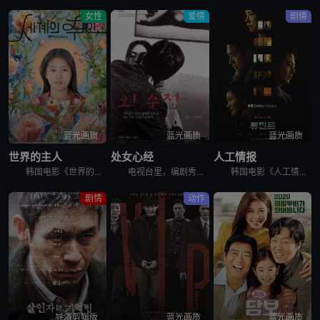
女性
爱情
剧情
蓝光画质
蓝光画质
蓝光画质
世界的主人
处女心经
人工情报
韩国电影《世界的主人》讲述了，珠仁17岁的时光，是热切投入青涩的恋爱，和好友打闹笑谈对性的好奇，替任职幼儿园校长的甩碌阿妈善后，闲时练跆拳道和做义工挥洒满身活力。某日，同学发起联署，反对出狱在即的
电视台里，编剧秀贞（李恩珠 饰）爱上了有妇之夫的制片永硕（文成根 饰）。永硕的独立电影需要投资，秀贞便与永硕来到了永硕朋友杰勋（韩明求 饰）的画廊。这位朋友却对秀贞很感兴趣，更希望秀贞能成为自己的
韩国电影《人工情报》讲述了，韩国国情院特工赵科长，奉命追查跨国犯罪集团，循着牺牲情报员的线索前往俄罗斯符拉迪沃斯托克，意外与朝鲜特工朴健狭路相逢。两人围绕核心情报源蔡善花展开博弈，却同时被各自国家
剧情
动作
导演剪辑版
蓝光画质
蓝光画质