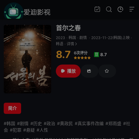
首尔之春
2023
·
韩国
·
剧情
·
2023-11-22(韩国)上映
·
韩语
·
详情
8.7
0次评分
8.7
豆
很差
较差
还行
推荐
力荐
播放
简介
#韩国
#剧情
#历史
#政治
#黄政民
#真实事件改编
#郑雨盛
#社
会
#犯罪
#悬疑
#人性