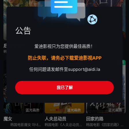
公告
高清中字
蓝光画质
蓝光画质
后来的我们
现在去见你
魔女2
爱迪影视只为您提供最佳画质！
韩国电影《后来的我们》又名：之后的我们(台),后来的我们韩国版,Once We Were Us,만약에 우리，讲述了：在开往家乡的客运上，恩浩（具教焕 饰）遇见了休学后下定决心要前往某处的正媛（文佳煐
现在去见你 지금 만나러 갑니다，英文名为Be with You，是2018年上映的韩国剧情电影。本片根据市川拓司小说《相约在雨季》改编，苏志燮和孙艺珍主演，讲述男子(苏志燮饰)的妻子秀雅(孙艺珍
韩国电影魔女2 마녀 Part2. The Other One讲述了一名少女在某个巨型秘密实验室里醒来，她逃出实验室，偶然遇到努力从犯罪组织那里守护自己的家的庆熙。闯入庆熙家里的犯罪组织和少女冲突
防止失联，请务必下载爱迪影视APP
动作
剧情
剧情
任何问题请发邮件至
support@aidi.la
我已了解
蓝光画质
蓝光画质
蓝光画质
魔女
人夫总动员
回家的路
韩国电影魔女 마녀讲述了10年前在一起奇怪的事故中独自生还的失忆少女子允，在一对老夫妇的抚养下长大。为了贴补家用，子允参加了某档电视节目，但让她没想到的是，就在节目播出后，开始有各种奇怪的人出现在
韩国电影《人夫总动员》讲述了，资深缉毒警黄忠植被困多年的贩毒团伙突然反扑，前妻诗奈惨遭绑架，沦为犯罪组织要挟他的筹码。摆在他面前的，只有一条险路：和诗奈的现任丈夫李敏锡联手救人。李敏锡看似是文弱的兽医
韩国电影《回家的路》讲述了，金宗裴（高修 饰）和宋静妍（全度妍 饰）是一对平凡的夫妇，他们共同经营一家汽车修理店，并育有可爱的女儿慧琳。生活固然快乐，但是不免狂风暴雨的侵袭。宗裴曾给朋友秀载作担保，但