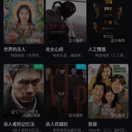
蓝光画质
蓝光画质
蓝光画质
世界的主人
处女心经
人工情报
韩国电影《世界的主人》讲述了，珠仁17岁的时光，是热切投入青涩的恋爱，和好友打闹笑谈对性的好奇，替任职幼儿园校长的甩碌阿妈善后，闲时练跆拳道和做义工挥洒满身活力。某日，同学发起联署，反对出狱在即的
电视台里，编剧秀贞（李恩珠 饰）爱上了有妇之夫的制片永硕（文成根 饰）。永硕的独立电影需要投资，秀贞便与永硕来到了永硕朋友杰勋（韩明求 饰）的画廊。这位朋友却对秀贞很感兴趣，更希望秀贞能成为自己的
韩国电影《人工情报》讲述了，韩国国情院特工赵科长，奉命追查跨国犯罪集团，循着牺牲情报员的线索前往俄罗斯符拉迪沃斯托克，意外与朝鲜特工朴健狭路相逢。两人围绕核心情报源蔡善花展开博弈，却同时被各自国家
剧情
动作
导演剪辑版
蓝光画质
蓝光画质
杀人者的记忆法
杀人优越权
担保
《杀人者的记忆法》导演剪辑版讲述的是：安静的医院内，一名半百老人正向警察供述他日记中的罪行。老人名叫金炳秀（薛景求 饰），童年时代的黑暗经历让他性格扭曲，当亲手杀死了禽兽父亲后，生活似乎朝着更好的
李钟硕将加盟朴勋政执导新片[VIP]。韩国电影《杀人优越权》讲述朝鲜某高官儿子在世界各国连续杀人，韩朝两国警方以及国际刑警对其进行追捕。李钟硕在片中饰演被追捕的连环杀人犯，这也是欧巴首次挑战反派角
1993年，仁川，高利贷追讨者头石（成东日饰）和宗培（金熙元饰）想从明子（金允珍饰）处拿回欠款，却因为明子的窘迫只得将她的女儿承利（朴昭怡饰）带走作为担保。因为被人举报，作为非法滞留者的明子遭到驱逐，