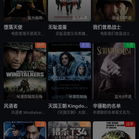
蓝光画质
蓝光画质
蓝光5.1声道
堕落天使
无耻混蛋
我们曾是战士
电影堕落天使英文名Seraphim Falls，讲述的是：南北战争爆发后，尼森扮演的南方军官卡弗，带着四个跟班走上了杀人之路，皮尔斯·布鲁斯南饰演的基甸则一路逃窜。双方的战斗从内华达州的洛基雪山开
无耻混蛋又名希魔撞正杀人狂,恶棍特工,无良杂种,无良杂军,戴罪立功,无良杂牌军,混蛋野战队，分五章进行。二战中德占法国，德军上校汉斯（克里斯托弗·瓦尔兹 Christoph Waltz 饰）号称“
电影我们曾是战士 We Were Soldiers根据越南战争中的真实战斗改编。1965年11月，越南战争升级至美军直接参与战争阶段。驻越美军人数不断上升。摩尔中校（梅尔吉布森 Mel Gibso
动作
史诗
人性
导演剪辑加长版
导演剪辑版
蓝光6声道
风语者
天国王朝 Kingdom of Heaven
辛德勒的名单
风语者 Windtalkers是一部以二战中的太平洋战争为背景题材的影片。风中的语言，在战争中，指的是传递着无数秘密的电波。每个风语者都背负着高级军事机密。本·亚齐(亚当·比奇 Adam Beac
《天国王朝》大部分角色基于历史人物而改编，哥伦比亚大学的Hamid Dabashi教授为该片的首席学术顾问。十二世纪的法国，青年铁匠贝里昂（奥兰多·布鲁姆 Orlando Bloom 饰）无意间知
辛德勒的名单英文名为Schindler's List，是1993年美国历史战争电影。德国投机商人辛德是个国社党即纳粹党党员。他好女色，会享受，是地方上有名的纳粹中坚分子。他善于利用与关系攫取最大的利润。在被占领的波兰，犾太人是最便宜的劳工。因此，辛德勒的工厂只使用犾太人。
二战
二战
战争