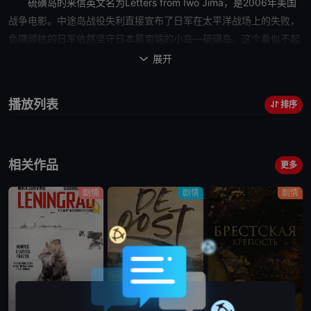
硫磺岛的来信
英文名为Letters from Iwo Jima，是2006年美国
战争电影。中途岛战役失利直接宣布了日军在太平洋战场上的失败，
负隅顽抗的日军依然坚守日本最南端的小岛—硫磺岛。这个看似不起
眼的小岛，却上演了二战太平洋上最惨烈的战争。栗林忠道中将（渡
展开

边谦 饰）是日军在硫磺岛的指挥官，负责这道日军最后的防线。栗林
中将大力改革日军内部的陋习和不足，并设计出一整套对付美军、以
播放列表
排序
拖延为主的作战方案。虽然他和日军的二万名官兵都上下齐心，但面
对占尽空中优势的四万名美军士兵，栗林知道这将是一场没有归路的
战争。在最后的战争之前，栗林写下了他最后的家书……
相关作品
更多
剧情
剧情
剧情
蓝光画质
蓝光画质
蓝光画质