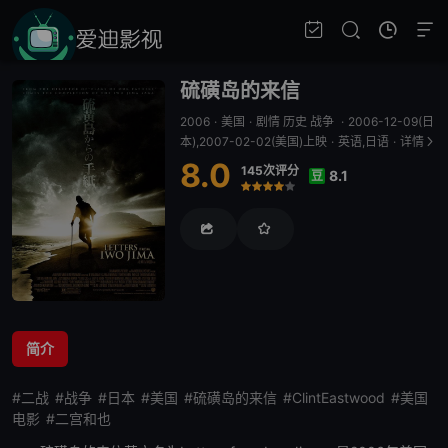
硫磺岛的来信
2006
·
美国
·
剧情 历史 战争
·
2006-12-09(日
本),2007-02-02(美国)上映
·
英语,日语
·
详情
8.0
145次评分
8.1
豆
很差
较差
还行
推荐
力荐
简介
#二战
#战争
#日本
#美国
#硫磺岛的来信
#ClintEastwood
#美国
电影
#二宫和也