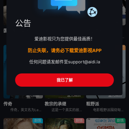
公告
蓝光画质
蓝光画质
蓝光画质
国际象棋女王
麦克法兰
猫鼠游戏
《国际象棋女王》聚焦国际象棋最伟大的女棋手、史上最知名的天才棋手之一“小波尔加”Judit Polgar。彼时国际象棋界由男性统治，女性被认为不如男人，不被允许加入男性参加的锦标赛，“不具备理解象棋
电影《麦克法兰》讲述的是：能力卓著但作风粗暴的橄榄球队教练怀特（凯文·科斯特纳 Kevin Costner 是），因一次暴力事件而被所在高中开除，而他的“恶行”也使得其他高中对他关上了聘用的大门。
弗兰克（莱昂纳多·迪卡普里奥 Leonardo DiCaprio饰）是FBI有史以来年龄最小的通缉犯。他的犯罪手段神通广大，伪装身份的能力超乎常人，全美各地几乎都留下他的犯罪足迹。乔装医生、律师、
爱迪影视只为您提供最佳画质！
黑帮
剧情
历史
防止失联，请务必下载爱迪影视APP
任何问题请发邮件至
support@aidi.la
我已了解
蓝光画质
蓝光画质
蓝光画质
传奇
教宗的承继
粗野派
传奇，英文名为Legend，是2015年上映的英国传记电影。Tom Hardy一人分饰两角出演伦敦黑帮史上最叱咤风云的克雷兄弟，雷金纳德（Reginald Kray）和罗纳德（Ronald Kra
这是一个真实的故事，讲述了近 2000 年来最戏剧性的权力交接事件之一。主教贝尔格利奥（乔纳森·普雷斯饰演）对教会的发展方向感到十分失望，因此向教皇本笃（安东尼·霍普金斯饰演）申请在 2012 年
电影粗野派围绕匈牙利出生的犹太建筑师拉斯洛·托斯与妻子埃尔兹贝特展开。他们在二战后逃离欧洲，前往美国重启他们的事业，并见证了现代美国的诞生。然而他们的生活被一名神秘而富有的客户改变了。
剧情
剧情
剧情