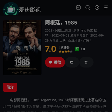
阿根廷，1985
2022
·
阿根廷,美国
·
剧情 传记 历史 犯
罪
·
2022-09-03(威尼斯电影节),2022-09-
29(阿根廷)上映
·
西班牙语
·
详情
7.0
1次评分
7.0
豆
很差
较差
还行
推荐
力荐
播放
简介
电影
阿根廷，1985
Argentina, 1985以阿根廷历史上著名的“五
月广场
母亲
”事件为背景，讲述里卡多·达林扮演的主角率领律师团队