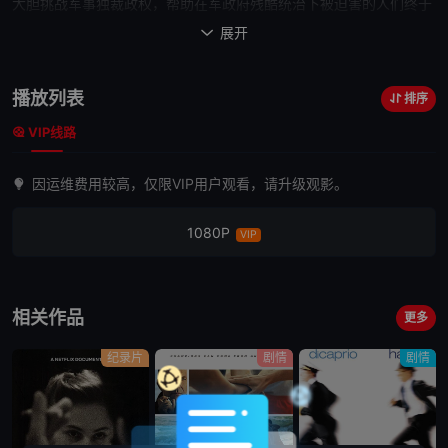
大胆挑战军事独裁政权，帮助在军政府残酷统治下被迫害的人们终于
寻回正义的故事。
展开

播放列表
排序
VIP线路
因运维费用较高，仅限VIP用户观看，请升级观影。
1080P
VIP
相关作品
更多
纪录片
剧情
剧情