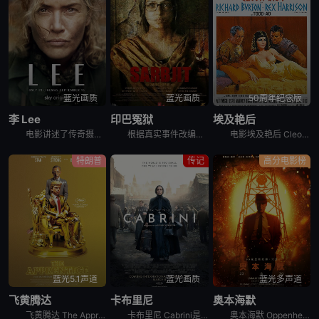
蓝光画质
蓝光画质
50周年纪念版
李 Lee
印巴冤狱
埃及艳后
电影讲述了传奇摄影记者李·米勒的故事。李·米勒原是一名时尚模特，后成为《Vogue》杂志的著名战地记者。影片通过凯特·温斯莱特饰演的李·米勒在晚年隐居于英国农舍的采访框架展开，深入探讨了她在二战期
根据真实事件改编，印度农民沙拉布吉特因为喝醉酒误闯印巴边界，被巴基斯坦游骑兵当做间谍以及恐怖分子进行逮捕，关押在巴基斯坦监狱将近20年，沙拉布吉特的姐姐花了大半辈子的时间试图营救弟弟，将他带回家乡
电影埃及艳后 Cleopatra讲述的是：52岁的凯撒（雷克斯•哈里森 Rex Harrison 饰）以罗马执行官的身份驾临埃及，为了解决王室姐弟争位的事端。皇姐克里奥佩特拉（伊丽莎白•泰勒 El
特朗普
传记
高分电影榜
蓝光5.1声道
蓝光画质
蓝光多声道
飞黄腾达
卡布里尼
奥本海默
飞黄腾达 The Apprentice是2024年美国传记电影。《学徒》深入探讨了美国的软肋。 它讲述了年轻的唐纳德·特朗普如何通过与有影响力的右翼律师和政治调解人罗伊·科恩达成的浮士德式交易登上
卡布里尼 Cabrini是2024年传记电影。《卡布里尼》改编自弗朗西斯卡·卡布里尼（克里斯蒂安娜·德朗娜 Cristiana Dell&#39;Anna 饰）争取平等与幸福的真实故事。18世纪末
奥本海默 Oppenheimer是2023年剧情,传记,历史电影。《奥本海默》讲述的是：当我们为权力金钱焦虑、兴奋与愤怒时，却根本想象不到“他们”在谈论着怎样更重要的事情。随着战争阴云笼罩世界上空