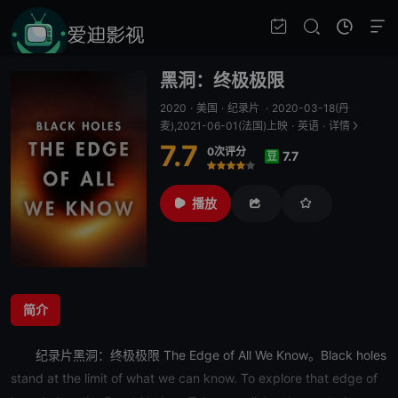
黑洞：终极极限
2020
·
美国
·
纪录片
·
2020-03-18(丹
麦),2021-06-01(法国)上映
·
英语
·
详情
7.7
0次评分
7.7
豆
很差
较差
还行
推荐
力荐
播放
简介
纪录片
黑洞：终极极限
The Edge of All We Know。Black holes
stand at the limit of what we can know. To explore that edge of