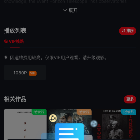
knowledge, the Event Horizon Telescope links observatories
across the world to simulate an earth-sized instrument. With this
展开

tool the team pursues the first-ever picture of a black hole,
resulting in an image seen by billions of people in April 2019.
播放列表
排序
Meanwhile, Hawking and his team attack the black hole...
VIP线路
因运维费用较高，仅限VIP用户观看，请升级观影。
1080P
VIP
相关作品
更多
纪录片
纪录片
纪录片