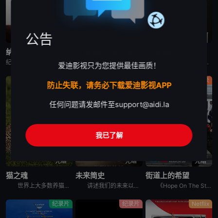
公告
已完结
完结
蓝光画质
纳达尔
以幸存者之名：深入韩国惨案
东京审判
纪录片《纳达尔》深入探讨了拉斐尔·纳达尔辉煌的网球职业生涯。除了介绍他的比赛表现外，还揭示了他的私人生活、鲜为人知的幕后故事，以及他在 2023 年克服伤病后，在 2024 年重新重返赛场的历程。
纪录片是2023年推出的《以神之名：信仰的背叛》的第二季，此次纪录片将会讲述JMS受害人Maple的近况，还有当年肆意践踏人权的“釜山兄弟福利院”事件以及“至尊派事件”和“三丰百货大楼倒塌惨案”等
围绕着東京审判这一重要历史事件, 本片除了讲述过程外, 更重要的还是提出了一系列国际法法律问题和伦理道德疑问, 如事后法问题, 战争罪的有無, 以及个人辩护和国家辩护的选择和远东国际法庭战犯的选择
爱迪影视只为您提供最佳画质！
纪录片
纪录片
纪录
防止失联，请务必下载爱迪影视APP
任何问题请发邮件至
support@aidi.la
我已了解
完结
完结
完结
猫之魂
未来简史
街道上的希望
世界上大多数养猫的人都能通过宠物的眼睛窥见动物的野性。这部纪录片着眼于家猫和它们的野生表亲们，以及它们的祖先之间，在行为上隐约可见的关联。镜头特别勾勒出这些相似之处，并向所谓的“主人们”（如果猫真
讲述我们的未来以及我们如何重新构想它们。由著名未来学家阿里·瓦拉赫主持，邀请观众踏上一次环游世界的旅程，充满发现、希望和可能性，了解我们今天所处的位置以及接下来会发生什么。将历史、科学和意想不到的
《Hope On The Street》是防弹少年团郑号锡（j-hope）推出的同名舞蹈练习日记内容。讲述j-hope在入伍前访问日本大阪、法国巴黎、美国纽约、韩国首尔和光州，并与当地的舞蹈家通过
纪录片
纪录片
Netflix