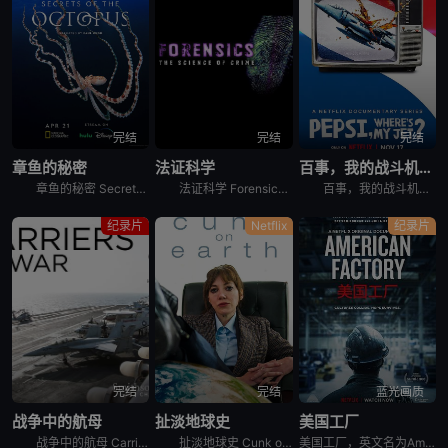
完结
完结
完结
章鱼的秘密
法证科学
百事，我的战斗机呢？
章鱼的秘密 Secrets of the Octopus是2024年澳大利亚,美国纪录片。艾美奖肯定《鲸之谜》制作团队最新力作。 &nbsp; &nbsp; &nbsp; &nbsp; &nbsp
法证科学 Forensics: The Science of Crime是2020年犯罪纪录片。《法证科学》旨在向观众展示法医学是如何帮助破获各类犯罪案件的，通过在法医研究所、大学实验室、研究中心
百事，我的战斗机呢？ Pepsi, Where&#39;s My Jet?是2022年美国历史纪录片。When a 20-year-old attempts to win a fighter je
纪录片
Netflix
纪录片
完结
完结
蓝光画质
战争中的航母
扯淡地球史
美国工厂
战争中的航母 Carriers at War分集剧情：第1集，以实时跟拍的方式，展示了超级航母布什号在阿拉伯海湾战争中的优异表现，以及强大战力背后辛苦和严禁的准备工作。机组人员严苛的修检F/A -
扯淡地球史 Cunk on Earth是2022年英国喜剧纪录片。Follows Philomena Cunk as she comically tells the story of our gr
美国工厂，英文名为American Factory，是2019年上映的美国纪录片电影。