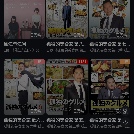
已完结
已完结
已完结
黑江与江间
孤独的美食家 第八季
孤独的美食家 第七季
日剧《黑江与江间》又名：黑江间,克洛伊与艾玛,克洛伊玛,克萝埃艾玛,クロエマ，讲述了：故事围绕着同时失去工作、恋人和住所的30岁女性艾玛展开。她在落魄之际偶遇神秘资产家克洛伊，两人随即在后者的豪宅中开
日剧《孤独的美食家 第八季》将围绕“勿忘初心”，挑战甜点特辑和美食剪辑等全新的主题，一定会让你大吃一惊。另外，那些藏在名不见经传的街头巷尾的美食也不容错过。备受瞩目的第一集将从那个热闹的地方启程。前所
孤独的美食家 第七季 孤独のグルメ Season7是2018上映的剧情日剧。2012年1月，深夜开始悄悄播放的“孤独的美食家”终于迎来第7季了！众所周知，上季season 6从大阪的味道开始播出，但这次season 7重返初心，并开始与市井中不为人知的奇妙美食相遇。在“孤独的
日剧
日剧
日剧
繁
已完结
已完结
已完结
孤独的美食家 第六季
孤独的美食家 第五季
孤独的美食家 第四季

孤独的美食家 第六季 孤独のグルメ Season6是2017剧情日剧。由久住昌之创作、谷口治郎作画，从1994年到1996年在扶桑社《月刊PANJA》杂志上连载的漫画。 讲述的是一名个人经营进口杂货商店的男子井之头五郎，在工作间隙前往餐馆当中吃饭的场景的故事。
孤独的美食家 第五季 孤独のグルメ Season5是2015剧情日剧。松重丰饰演的主人公井之头五郎，借工作之便在出差地周边的美食店驻足，自由享用想吃的美食并度过自在时光。《孤独的美食家 第五季》就是这样的一档美食纪录片。 五郎叔的食相实在是太诱人
孤独的美食家 第四季 孤独のグルメ Season4是2014剧情日剧。美食漫画《孤独的美食家》在改编真人日剧后大受欢迎，现在日剧《孤独的美食家4》宣布将从7月9日起在东京电视台播出，主人公井之头五郎继续由演员松重丰饰演。