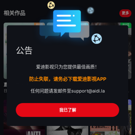
相关作品
更多
剧情
剧情
剧情
公告
爱迪影视只为您提供最佳画质！
更新至第4集
更新至第5集
更新至第2集
防止失联，请务必下载爱迪影视APP
直到T恤干透
一次元的扦插
杀手妈咪
任何问题请发邮件至
support@aidi.la
日剧《直到T恤干透》又名：直到T恤干了为止(台),T恤晾干为止,T恤渐干,Until the T-Shirt Dries,Ｔシャツが乾くまで，讲述了：40岁的杂志编辑咲子（苍井优 饰）原本深信自己拥有
日剧《一次元的扦插》又名：一次元的紫阳花,Labyrinth of Hortensia and the Minotaur,一次元の挿し木，讲述了：遗传学研究室的博士生七濑悠（山田凉介 饰）一直无法走出
日剧《杀手妈咪》又名：主妇杀手,有夫之妇杀手,Married Woman Killer,A Bona Fide Killer,유부녀 킬러，讲述了：改编自同名漫画。35岁的俞宝娜过着相夫教子的普通生活
悬疑
剧情
剧情
我已了解