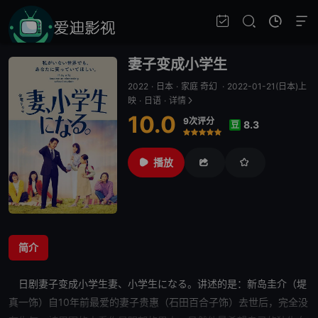
妻子变成小学生
2022
·
日本
·
家庭 奇幻
·
2022-01-21(日本)上
映
·
日语
·
详情
10.0
9次评分
8.3
豆
很差
较差
还行
推荐
力荐
播放
简介
日剧
妻子变成小学生
妻、小学生になる。讲述的是：新岛圭介（堤
真一饰）自10年前
最爱
的妻子贵惠（石田百合子饰）去世后，完全没