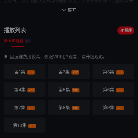
有生气，被周围的人看作是阴郁的男人。虽然他最希望自己的独生女
麻衣（莳田彩珠饰）
幸福
，但除了赚取生活费之外什么也没做，心里
展开

很难过，甚至连沟通都很困难。两人的时间，停止了10年。有
一天
，
背着双肩包的陌生
女孩
（每田暖乃饰）拜访了这对父女。她说“我是
播放列表
排序
10年前去世的你的妻子。” 妻子在这个世界上
重生
了。停止了的家庭
VIP线路
时间，又重新开始了。
10
因运维费用较高，仅限VIP用户观看，请升级观影。
第1集
第2集
第3集
VIP
VIP
VIP
第4集
第5集
第6集
VIP
VIP
VIP
第7集
第8集
第9集
VIP
VIP
VIP
第10集
VIP