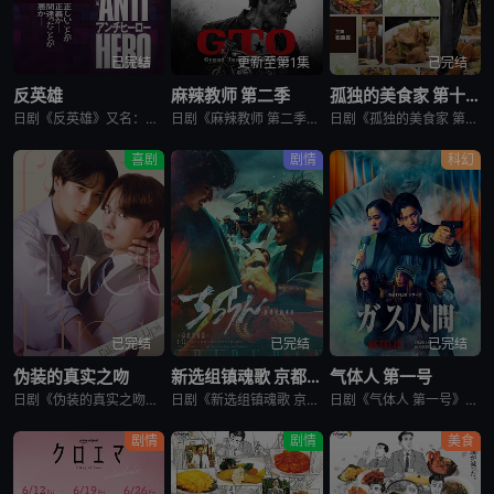
已完结
更新至第1集
已完结
反英雄
麻辣教师 第二季
孤独的美食家 第十一季
日剧《反英雄》又名：ANTI HERO,アンチヒーロー，讲述了：本剧超越了“律政电视剧”的框架，通过长谷川博己饰演的反英雄，向观众传达“正义到底是什么?”“被认为是世上的恶，真的是坏事吗?”，以快速的
日剧《麻辣教师 第二季》又名：GTO 2,GTO 続編，讲述了：故事背景设定在由大型企业出资设立的私立诚进学园。在这个推崇数字化管理、师生评价透明化的“令和教育现场”，52岁的鬼塚英吉将出任班主任。面
日剧《孤独的美食家 第十一季》又名：孤独のグルメ Season11，讲述了：《孤独的美食家》 第11季宣布回归，定档4月3日开播。这也是继2022年10月第10季播出以来，该系列时隔三年半再次推出新一
喜剧
剧情
科幻
已完结
已完结
已完结
伪装的真实之吻
新选组镇魂歌 京都决战篇
气体人 第一号
日剧《伪装的真实之吻》又名：Fake Fact Lips,フェイクファクトリップス，讲述了：四谷良与志藤全自高中时代起便是竞争对手，如今又成为营业部同期。同样优秀的两人，从成绩、运动到情人节巧克力数量
日剧《新选组镇魂歌 京都决战篇》又名：ちるらん 新撰組鎮魂歌 配信ドラマ,ちるらん 新撰組鎮魂歌 京都決戦篇，讲述了：幕末的江户，终日打架斗殴、被称作“刺头”的土方岁三，与近藤勇、山南敬助、冲田总司等
日剧《气体人 第一号》又名：气体人第一号,气体人 第1号,气体人,Human Vapor,ガス人間，讲述了：冈本贤治（小栗旬 饰）是一位停职中的刑警，受命追查造成一连串离奇命案的罪魁祸首。一切始于一位
剧情
剧情
美食