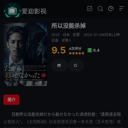
所以没能杀掉
2022
·
日本
·
犯罪
·
2022-01-09(日本)上映
·
日语
·
详情
9.5
4次评分
6.4
豆
很差
较差
还行
推荐
力荐
简介
日剧
所以没能杀掉
だから殺せなかった讲述的是：“请用语言阻
止我杀人”。《太阳新闻》社会部游击记者一本木透（玉木宏饰）收