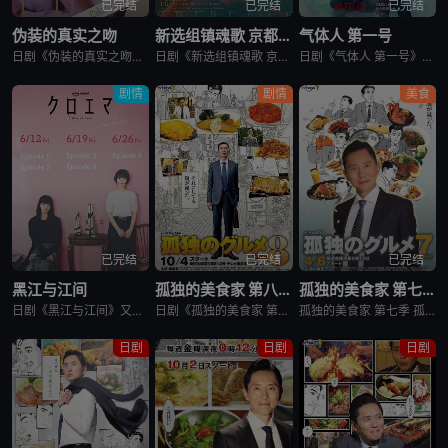
已完结
已完结
已完结
伪装的真实之吻
新选组镇魂歌 京都决战篇
气体人 第一号
日剧《伪装的真实之吻》又名：Fake Fact Lips,フェイクファクトリップス，讲述了：四谷良与志藤全自高中时代起便是竞争对手，如今又成为营业部同期。同样优秀的两人，从成绩、运动到情人节巧克力数量
日剧《新选组镇魂歌 京都决战篇》又名：ちるらん 新撰組鎮魂歌 配信ドラマ,ちるらん 新撰組鎮魂歌 京都決戦篇，讲述了：幕末的江户，终日打架斗殴、被称作“刺头”的土方岁三，与近藤勇、山南敬助、冲田总司等
日剧《气体人 第一号》又名：气体人第一号,气体人 第1号,气体人,Human Vapor,ガス人間，讲述了：冈本贤治（小栗旬 饰）是一位停职中的刑警，受命追查造成一连串离奇命案的罪魁祸首。一切始于一位
剧情
剧情
美食
已完结
已完结
已完结
黑江与江间
孤独的美食家 第八季
孤独的美食家 第七季
日剧《黑江与江间》又名：黑江间,克洛伊与艾玛,克洛伊玛,克萝埃艾玛,クロエマ，讲述了：故事围绕着同时失去工作、恋人和住所的30岁女性艾玛展开。她在落魄之际偶遇神秘资产家克洛伊，两人随即在后者的豪宅中开
日剧《孤独的美食家 第八季》将围绕“勿忘初心”，挑战甜点特辑和美食剪辑等全新的主题，一定会让你大吃一惊。另外，那些藏在名不见经传的街头巷尾的美食也不容错过。备受瞩目的第一集将从那个热闹的地方启程。前所
孤独的美食家 第七季 孤独のグルメ Season7是2018上映的剧情日剧。2012年1月，深夜开始悄悄播放的“孤独的美食家”终于迎来第7季了！众所周知，上季season 6从大阪的味道开始播出，但这次season 7重返初心，并开始与市井中不为人知的奇妙美食相遇。在“孤独的
日剧
日剧
日剧