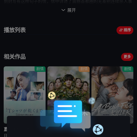
到封写有这样句子的信，信中详述了震撼首都圈的无差别连续杀人事
件具体犯行。犯人指名要求与一本木在报纸上进行交流。一本木作为
展开

报道记者，用语言的力量对峙预告下起杀人事件的犯人。连续杀人犯
和
新闻记者
间前所未有的对话，这出剧场型犯罪随后引发世间震动。
播放列表
排序
所以没能杀掉
だから殺せなかった由一本木透同名小说改编，曾获得
第27届鲇川哲也奖优秀奖。
相关作品
更多
剧情
剧情
剧情
更新至第4集
更新至第5集
更新至第2集
直到T恤干透
一次元的扦插
杀手妈咪
日剧《直到T恤干透》又名：直到T恤干了为止(台),T恤晾干为止,T恤渐干,Until the T-Shirt Dries,Ｔシャツが乾くまで，讲述了：40岁的杂志编辑咲子（苍井优 饰）原本深信自己拥有
日剧《一次元的扦插》又名：一次元的紫阳花,Labyrinth of Hortensia and the Minotaur,一次元の挿し木，讲述了：遗传学研究室的博士生七濑悠（山田凉介 饰）一直无法走出
日剧《杀手妈咪》又名：主妇杀手,有夫之妇杀手,Married Woman Killer,A Bona Fide Killer,유부녀 킬러，讲述了：改编自同名漫画。35岁的俞宝娜过着相夫教子的普通生活