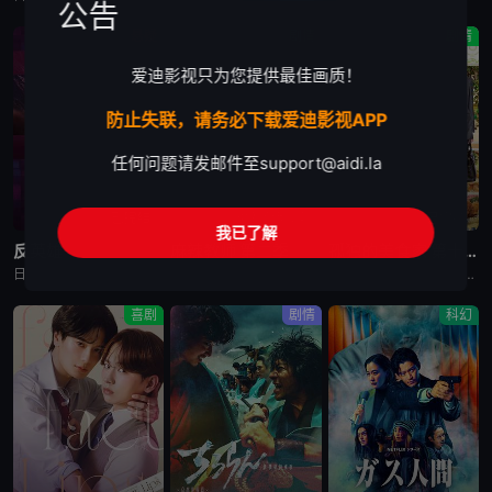
公告
悬疑
剧情
剧情
爱迪影视只为您提供最佳画质！
防止失联，请务必下载爱迪影视APP
任何问题请发邮件至
support@aidi.la
已完结
更新至第1集
已完结
我已了解
反英雄
麻辣教师 第二季
孤独的美食家 第十一季
日剧《反英雄》又名：ANTI HERO,アンチヒーロー，讲述了：本剧超越了“律政电视剧”的框架，通过长谷川博己饰演的反英雄，向观众传达“正义到底是什么?”“被认为是世上的恶，真的是坏事吗?”，以快速的
日剧《麻辣教师 第二季》又名：GTO 2,GTO 続編，讲述了：故事背景设定在由大型企业出资设立的私立诚进学园。在这个推崇数字化管理、师生评价透明化的“令和教育现场”，52岁的鬼塚英吉将出任班主任。面
日剧《孤独的美食家 第十一季》又名：孤独のグルメ Season11，讲述了：《孤独的美食家》 第11季宣布回归，定档4月3日开播。这也是继2022年10月第10季播出以来，该系列时隔三年半再次推出新一
喜剧
剧情
科幻