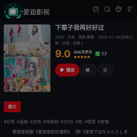
下辈子我再好好过
2020
·
日本
·
喜剧 爱情
·
2020-01-08(日本)上
映
·
日语
·
详情
9.0
806次评分
7.7
豆
很差
较差
还行
推荐
力荐
播放
简介
#日本
#喜剧
#女性
#深夜档
#2020
#性
#情色
#爱情
电视连续剧《来世会好好做的》（即《来世ではちゃんとしま