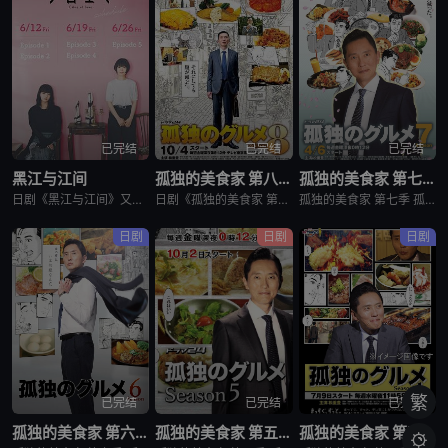
已完结
已完结
已完结
黑江与江间
孤独的美食家 第八季
孤独的美食家 第七季
日剧《黑江与江间》又名：黑江间,克洛伊与艾玛,克洛伊玛,克萝埃艾玛,クロエマ，讲述了：故事围绕着同时失去工作、恋人和住所的30岁女性艾玛展开。她在落魄之际偶遇神秘资产家克洛伊，两人随即在后者的豪宅中开
日剧《孤独的美食家 第八季》将围绕“勿忘初心”，挑战甜点特辑和美食剪辑等全新的主题，一定会让你大吃一惊。另外，那些藏在名不见经传的街头巷尾的美食也不容错过。备受瞩目的第一集将从那个热闹的地方启程。前所
孤独的美食家 第七季 孤独のグルメ Season7是2018上映的剧情日剧。2012年1月，深夜开始悄悄播放的“孤独的美食家”终于迎来第7季了！众所周知，上季season 6从大阪的味道开始播出，但这次season 7重返初心，并开始与市井中不为人知的奇妙美食相遇。在“孤独的
日剧
日剧
日剧
繁
已完结
已完结
已完结
孤独的美食家 第六季
孤独的美食家 第五季
孤独的美食家 第四季
