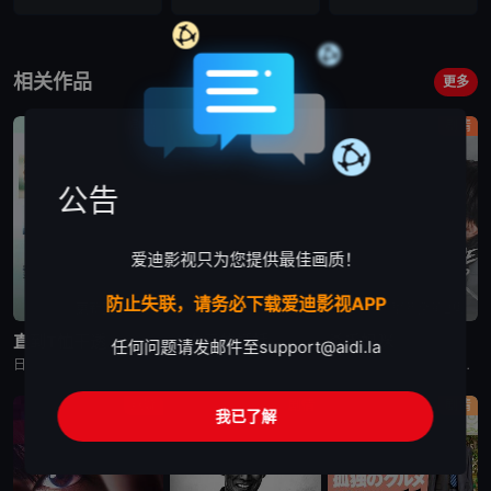
相关作品
更多
剧情
剧情
剧情
公告
爱迪影视只为您提供最佳画质！
防止失联，请务必下载爱迪影视APP
更新至第4集
更新至第5集
更新至第2集
直到T恤干透
一次元的扦插
杀手妈咪
任何问题请发邮件至
support@aidi.la
日剧《直到T恤干透》又名：直到T恤干了为止(台),T恤晾干为止,T恤渐干,Until the T-Shirt Dries,Ｔシャツが乾くまで，讲述了：40岁的杂志编辑咲子（苍井优 饰）原本深信自己拥有
日剧《一次元的扦插》又名：一次元的紫阳花,Labyrinth of Hortensia and the Minotaur,一次元の挿し木，讲述了：遗传学研究室的博士生七濑悠（山田凉介 饰）一直无法走出
日剧《杀手妈咪》又名：主妇杀手,有夫之妇杀手,Married Woman Killer,A Bona Fide Killer,유부녀 킬러，讲述了：改编自同名漫画。35岁的俞宝娜过着相夫教子的普通生活
悬疑
剧情
剧情
我已了解