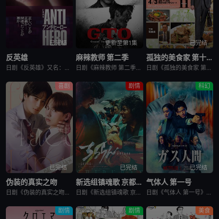
已完结
更新至第1集
已完结
反英雄
麻辣教师 第二季
孤独的美食家 第十一季
日剧《反英雄》又名：ANTI HERO,アンチヒーロー，讲述了：本剧超越了“律政电视剧”的框架，通过长谷川博己饰演的反英雄，向观众传达“正义到底是什么?”“被认为是世上的恶，真的是坏事吗?”，以快速的
日剧《麻辣教师 第二季》又名：GTO 2,GTO 続編，讲述了：故事背景设定在由大型企业出资设立的私立诚进学园。在这个推崇数字化管理、师生评价透明化的“令和教育现场”，52岁的鬼塚英吉将出任班主任。面
日剧《孤独的美食家 第十一季》又名：孤独のグルメ Season11，讲述了：《孤独的美食家》 第11季宣布回归，定档4月3日开播。这也是继2022年10月第10季播出以来，该系列时隔三年半再次推出新一
喜剧
剧情
科幻
已完结
已完结
已完结
伪装的真实之吻
新选组镇魂歌 京都决战篇
气体人 第一号
日剧《伪装的真实之吻》又名：Fake Fact Lips,フェイクファクトリップス，讲述了：四谷良与志藤全自高中时代起便是竞争对手，如今又成为营业部同期。同样优秀的两人，从成绩、运动到情人节巧克力数量
日剧《新选组镇魂歌 京都决战篇》又名：ちるらん 新撰組鎮魂歌 配信ドラマ,ちるらん 新撰組鎮魂歌 京都決戦篇，讲述了：幕末的江户，终日打架斗殴、被称作“刺头”的土方岁三，与近藤勇、山南敬助、冲田总司等
日剧《气体人 第一号》又名：气体人第一号,气体人 第1号,气体人,Human Vapor,ガス人間，讲述了：冈本贤治（小栗旬 饰）是一位停职中的刑警，受命追查造成一连串离奇命案的罪魁祸首。一切始于一位
剧情
剧情
美食