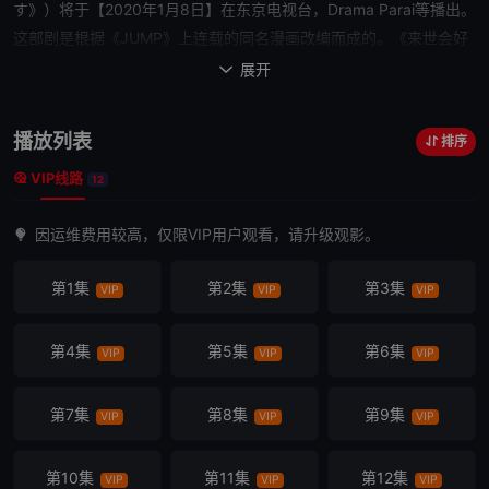
す》）将于【2020年1月8日】在东京电视台，Drama Parai等播出。
这部剧是根据《JUMP》上连载的同名漫画改编而成的。《来世会好
好做的》以CG制作公司的「三角工作室」为舞台，描写了在不同男
展开

女身上发生的故事。其中 有对性非常开放并同时拥有多名性伴侣的女
生【大森桃江】（内田理央饰），对于无法成为自己本命男性
恋人
这
播放列表
排序
一事实，她一方面感到空虚，另一方面也表示「算了算了，下辈子我
VIP线路
会好好做的」；有不负责任地玩弄女性的帅哥【松田健】（小关裕太
12
饰）；有对恋爱不感兴趣喜欢BL的高杉梅喜欢BL、并标榜“没有男朋
因运维费用较高，仅限VIP用户观看，请升级观影。
友的年数=年龄”的处女【高杉梅】（太田莉菜饰）；还有受过伤害
之
后
只喜欢处女的男人【林胜】（后藤刚范饰）及将大部分收入都奉献
第1集
第2集
第3集
VIP
VIP
VIP
给风俗店的男人等等。该剧的编剧将由《恋之月》、《只想住在吉祥
寺吗》的编剧沟口真...
第4集
第5集
第6集
VIP
VIP
VIP
第7集
第8集
第9集
VIP
VIP
VIP
第10集
第11集
第12集
VIP
VIP
VIP